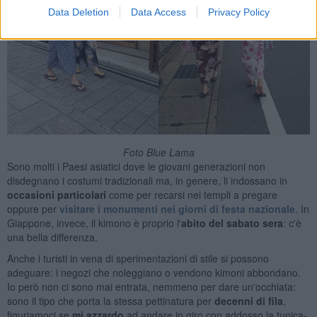
Data Deletion
Data Access
Privacy Policy
Foto Blue Lama
Sono molti i Paesi asiatici dove le giovani generazioni non
disdegnano i costumi tradizionali ma, in genere, li indossano in
occasioni
particolari
come per recarsi nei templi a pregare
oppure per
visitare i monumenti nei giorni di festa nazionale
. In
Giappone, invece, il kimono è proprio l'
abito del sabato sera
: c'è
una bella differenza.
Anche i turisti in vena di sperimentazioni di stile si possono
adeguare: i negozi che noleggiano o vendono kimoni abbondano.
Io però non ci sono mai entrata, nemmeno per dare un'occhiata:
sono il tipo che porta la stessa pettinatura per
decenni di fila
,
figuriamoci se
mi azzardo
ad andare in giro con addosso la tunica-