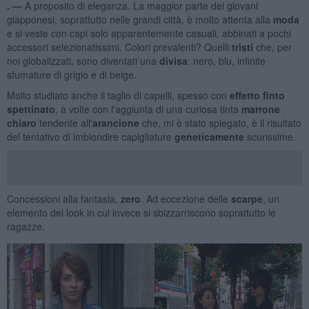
. —
A proposito di eleganza. La maggior parte dei giovani
giapponesi, soprattutto nelle grandi città, è molto attenta alla
moda
e si veste con capi solo apparentemente casuali
,
abbinati a pochi
accessori selezionatissimi. Colori prevalenti? Quelli
tristi
che, per
noi globalizzati, sono diventati una
divisa
: nero, blu, infinite
sfumature di grigio e di beige.
Molto studiato anche il taglio di capelli, spesso con
effetto
finto
spettinato
, a volte con l'aggiunta di una curiosa tinta
marrone
chiaro
tendente all'
arancione
che, mi è stato spiegato, è il risultato
del tentativo di imbiondire capigliature
geneticamente
scurissime.
Concessioni alla fantasia,
zero
. Ad eccezione delle
scarpe
, un
elemento del look in cui invece si sbizzarriscono soprattutto le
ragazze.