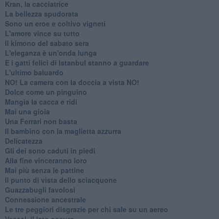
Kran, la cacciatrice
La bellezza spudorata
Sono un eroe e coltivo vigneti
L'amore vince su tutto
Il kimono del sabato sera
L'eleganza è un'onda lunga
E i gatti felici di Istanbul stanno a guardare
L'ultimo baluardo
NO! La camera con la doccia a vista NO!
Dolce come un pinguino
Mangia la cacca e ridi
Mai una gioia
Una Ferrari non basta
Il bambino con la maglietta azzurra
Delicatezza
Gli dei sono caduti in piedi
Alla fine vinceranno loro
Mai più senza le pattine
Il punto di vista dello sciacquone
Guazzabugli favolosi
Connessione ancestrale
Le tre peggiori disgrazie per chi sale su un aereo
Vessel, il lato oscuro