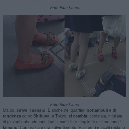
Foto Blue Lama
Foto Blue Lama
Ma poi
arriva il sabato
. E anche nei quartieri
nottambuli
e
di
tendenza
come
Shibuya
, a Tokyo,
si cambia
: centinaia, migliaia
di giovani abbandonano jeans, camicie e magliette e si mettono il
kimono
. Con grazia e gran divertimento. E se per i maschi restano