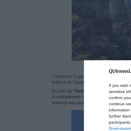
QUInewsLi
Cominciare il giro dalla funivia 'giusta' è
bellezze di Tianmen. Ecco quindi l'itinerari
If you wish 
Si parte dal
Tianmen Dong
, il mitico for
sensitive in
di collegamento con la
Mountain Tianme
confirm you
imbocca una passerella panoramica di avvic
continue se
information 
further disc
participants
Downstream 