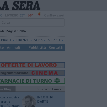
25°
36°
O:
LIVORNO
QuiNews.net
rdì
07 Agosto 2026
PRATO
FIRENZE
SIENA
AREZZO
ste
Animali
Pubblicità
Contatti
ui Blog
di Riccardo Ferrucci
INCONTRI
ucca la mostra
D'ARTE
Marcello
selli “Dialoghi