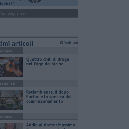
la città"
Condoglianze
imi articoli
Vedi tutti
ronaca
Quattro chili di droga
nel frigo del vicino
ttualità
Retiambiente, il dopo
Fortini e lo spettro del
commissariamento
ronaca
Addio al dottor Massimo