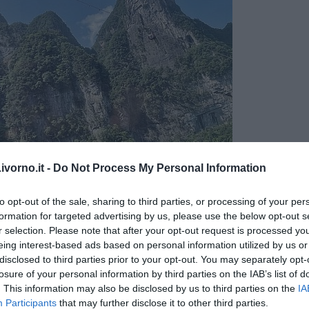
Foto Blue Lama
vorno.it -
Do Not Process My Personal Information
, a mio avviso, molto importante per apprezzare pienamente le
o che vi consiglio.
to opt-out of the sale, sharing to third parties, or processing of your per
o. Quindi, raggiunta la biglietteria del Parco, si prende il pulmino
formation for targeted advertising by us, please use the below opt-out s
n Cableway
Express
e, dopo un verticalissimo volo, si
r selection. Please note that after your opt-out request is processed y
inamento alla fessura nella roccia.
eing interest-based ads based on personal information utilized by us or
disclosed to third parties prior to your opt-out. You may separately opt-
losure of your personal information by third parties on the IAB’s list of
. This information may also be disclosed by us to third parties on the
IA
Participants
that may further disclose it to other third parties.