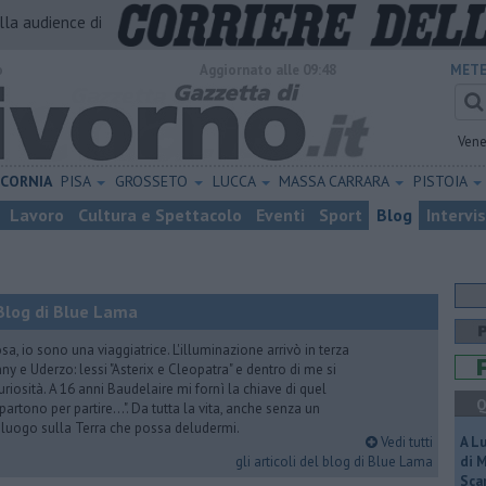
alla audience di
o
Aggiornato alle 09:48
METE
Vene
ICORNIA
PISA
GROSSETO
LUCCA
MASSA CARRARA
PISTOIA
Lavoro
Cultura e Spettacolo
Eventi
Sport
Blog
Intervi
Blog di Blue Lama
a, io sono una viaggiatrice. L'illuminazione arrivò in terza
y e Uderzo: lessi "Asterix e Cleopatra" e dentro di me si
riosità. A 16 anni Baudelaire mi fornì la chiave di quel
Q
i partono per partire...". Da tutta la vita, anche senza un
e luogo sulla Terra che possa deludermi.
Vedi tutti
A L
gli articoli del blog di Blue Lama
di 
Scar