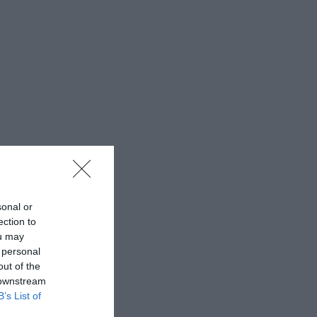
sonal or
ection to
ou may
 personal
out of the
 downstream
B’s List of