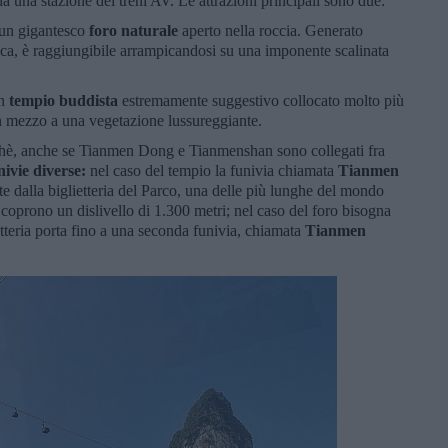
a una stazione dei treni AV. Le attrazioni principali sono due:
 un gigantesco
foro naturale
aperto nella roccia. Generato
ica, è raggiungibile arrampicandosi su una imponente scalinata
un
tempio buddista
estremamente suggestivo collocato molto più
in mezzo a una vegetazione lussureggiante.
chè, anche se Tianmen Dong e Tianmenshan sono collegati fra
ivie diverse:
nel caso del tempio la funivia chiamata
Tianmen
te dalla biglietteria del Parco, una delle più lunghe del mondo
 coprono un dislivello di 1.300 metri; nel caso del foro bisogna
etteria porta fino a una seconda funivia, chiamata
Tianmen