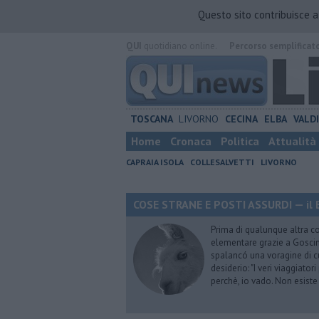
Questo sito contribuisce 
QUI
quotidiano online.
Percorso semplificat
TOSCANA
LIVORNO
CECINA
ELBA
VALD
Home
Cronaca
Politica
Attualità
CAPRAIA ISOLA
COLLESALVETTI
LIVORNO
COSE STRANE E POSTI ASSURDI — il 
Prima di qualunque altra cos
elementare grazie a Goscinn
spalancó una voragine di cu
desiderio: "I veri viaggiator
perchè, io vado. Non esist