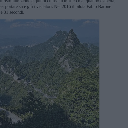
di ristrutturazione e quindi chiusa al traffico ma, quando è aperta,
er portare su e giù i visitatori. Nel 2016 il pilota Fabio Barone
 e 31 secondi.