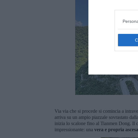
Persona
Via via che si procede si comincia a intrav
arriva su un ampio piazzale sovrastato dall
inizia lo scalone fino al Tianmen Dong. Il 
impressionante: una
vera e propria ascesa 