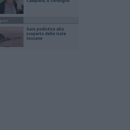
Campana, il cordoglio
port
Gara podistica alla
scoperta delle isole
toscane