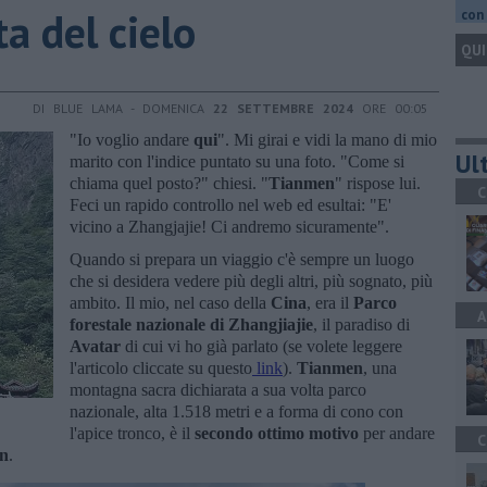
a del cielo
con 
QUI
DI BLUE LAMA - DOMENICA
22 SETTEMBRE 2024
ORE 00:05
"Io voglio andare
qui
". Mi girai e vidi la mano di mio
Ult
marito con l'indice puntato su una foto. "Come si
chiama quel posto?" chiesi. "
Tianmen
" rispose lui.
C
Feci un rapido controllo nel web ed esultai: "E'
vicino a Zhangjajie! Ci andremo sicuramente".
Quando si prepara un viaggio c'è sempre un luogo
che si desidera vedere più degli altri, più sognato, più
ambito. Il mio, nel caso della
Cina
, era il
Parco
A
forestale nazionale di Zhangjiajie
, il paradiso di
Avatar
di cui vi ho già parlato (se volete leggere
l'articolo cliccate su questo
link
).
Tianmen
, una
montagna sacra dichiarata a sua volta parco
nazionale, alta 1.518 metri e a forma di cono con
l'apice tronco, è il
secondo
ottimo
motivo
per andare
C
n
.