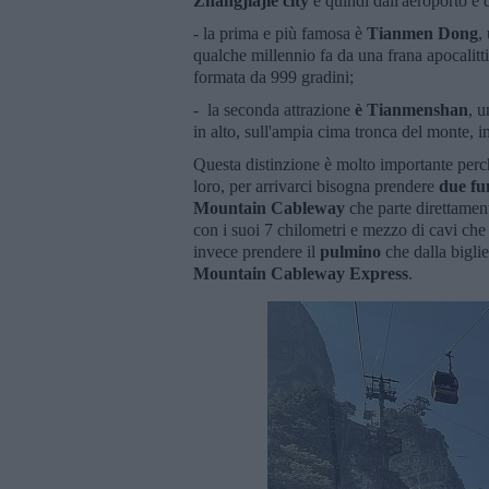
Zhangjiajie city
e quindi dall'aeroporto e d
- la prima e più famosa è
Tianmen Dong
,
qualche millennio fa da una frana apocalitt
formata da 999 gradini;
- la seconda attrazione
è Tianmenshan
, 
in alto, sull'ampia cima tronca del monte, 
Questa distinzione è molto importante per
loro, per arrivarci bisogna prendere
due fun
Mountain Cableway
che parte direttamen
con i suoi 7 chilometri e mezzo di cavi che
invece prendere il
pulmino
che dalla bigli
Mountain Cableway
Express
.