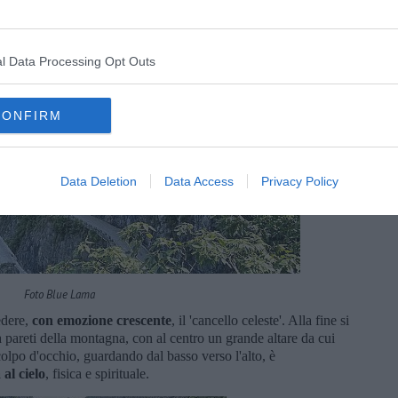
l Data Processing Opt Outs
CONFIRM
Data Deletion
Data Access
Privacy Policy
Foto Blue Lama
edere,
con emozione crescente
, il 'cancello celeste'. Alla fine si
a pareti della montagna, con al centro un grande altare da cui
colpo d'occhio, guardando dal basso verso l'alto, è
al cielo
, fisica e spirituale.