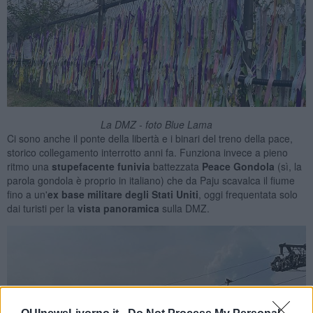
La DMZ - foto Blue Lama
Ci sono anche il ponte della libertà e i binari del treno della pace,
storico collegamento interrotto anni fa. Funziona invece a pieno
ritmo una
stupefacente
funivia
battezzata
Peace Gondola
(sì, la
parola gondola è proprio in italiano) che da Paju scavalca il fiume
fino a un'
ex
base militare degli Stati Uniti
, oggi frequentata solo
dai turisti per la
vista panoramica
sulla DMZ.