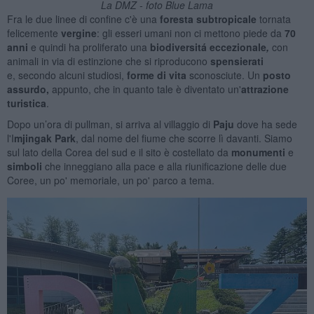
La DMZ - foto Blue Lama
Fra le due linee di confine c'è una
foresta subtropicale
tornata
felicemente
vergine
: gli esseri umani non ci mettono piede da
70
anni
e quindi ha proliferato una
biodiversitá eccezionale
,
con
animali in via di estinzione che si riproducono
spensierati
e,
secondo alcuni studiosi,
forme
di vita
sconosciute. Un
posto
assurdo,
appunto, che in quanto tale è diventato un'
a
ttrazione
turistica
.
Dopo un’ora di pullman, si arriva al villaggio di
Paju
dove ha sede
l'I
mjingak Park
, dal nome del fiume che scorre lì davanti. Siamo
sul lato della Corea del sud e il sito è costellato da
monumenti
e
simboli
che inneggiano alla pace e alla riunificazione delle due
Coree, un po' memoriale, un po' parco a tema.