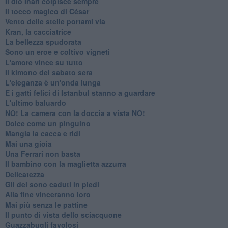
Il dio Inari colpisce sempre
Il tocco magico di César
Vento delle stelle portami via
Kran, la cacciatrice
La bellezza spudorata
Sono un eroe e coltivo vigneti
L'amore vince su tutto
Il kimono del sabato sera
L'eleganza è un'onda lunga
E i gatti felici di Istanbul stanno a guardare
L'ultimo baluardo
NO! La camera con la doccia a vista NO!
Dolce come un pinguino
Mangia la cacca e ridi
Mai una gioia
Una Ferrari non basta
Il bambino con la maglietta azzurra
Delicatezza
Gli dei sono caduti in piedi
Alla fine vinceranno loro
Mai più senza le pattine
Il punto di vista dello sciacquone
Guazzabugli favolosi