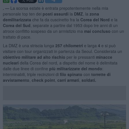
. —
La scorsa estate è entrata prepotentemente nella mia
personale top ten dei
posti assurdi
la
DMZ
, la
zona
demilitarizzata
che fa da cuscinetto fra la
Corea del Nord
e la
Corea del Sud
, separate a partire dal 1953 dopo tre anni di un
atroce conflitto sospeso da un armistizio ma
mai concluso
con un
trattato di pace.
La DMZ è una striscia lunga
257 chilometri
e larga
4
e si può
visitare con tour organizzati in partenza da Seoul. Considerata un
obiettivo militare ad alto rischio
per le pressanti
minacce
nucleari
della Corea del nord, a dispetto del nome è delimitata
dalle due linee di confine
più militarizzate del mondo
:
interminabili, triple recinzioni di
filo spinato
con
torrette di
avvistamento
,
check point
,
carri armati
,
soldati.