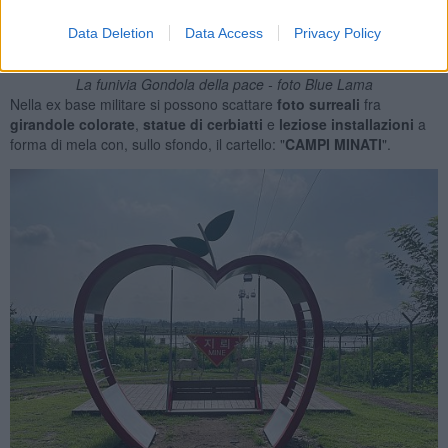
Data Deletion
Data Access
Privacy Policy
La funivia Gondola della pace - foto Blue Lama
Nella ex base militare si possono scattare
foto surreali
fra
girandole colorate
,
statue di cerbiatti
e
leziose installazioni
a
forma di mela con, sullo sfondo, il cartello: "
CAMPI MINATI
".