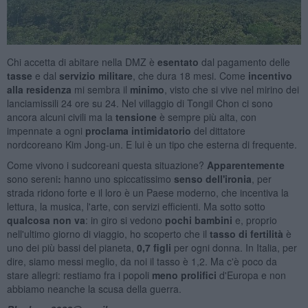
Chi accetta di abitare nella DMZ è
esentato
dal pagamento delle
tasse
e dal
servizio militare
, che dura 18 mesi. Come
incentivo
alla residenza
mi sembra il
minimo
, visto che si vive nel mirino dei
lanciamissili 24 ore su 24. Nel villaggio di Tongil Chon ci sono
ancora alcuni civili ma la
tensione
è sempre più alta, con
impennate a ogni
proclama intimidatorio
del dittatore
nordcoreano Kim Jong-un. E lui è un tipo che esterna di frequente.
Come vivono i sudcoreani questa situazione?
Apparentemente
sono
sereni
:
hanno uno spiccatissimo
senso dell'ironia
, per
strada ridono forte e il loro è un Paese moderno, che incentiva la
lettura, la musica, l'arte, con servizi efficienti. Ma sotto sotto
qualcosa non va
: in giro si vedono
pochi bambini
e, proprio
nell'ultimo giorno di viaggio, ho scoperto che il
tasso di fertilità
è
uno dei più bassi del pianeta,
0,7 figli
per ogni donna. In Italia, per
dire, siamo messi meglio, da noi il tasso è 1,2. Ma c'è poco da
stare allegri: restiamo fra i popoli
meno prolifici
d'Europa e non
abbiamo neanche la scusa della guerra.