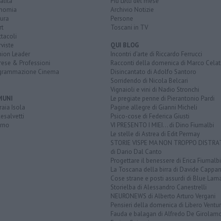
alità
Più Letti del mese
nomia
Archivio Notizie
ura
Persone
rt
Toscani in TV
tacoli
rviste
QUI BLOG
nion Leader
Incontri d'arte di Riccardo Ferrucci
rese & Professioni
Racconti della domenica di Marco Celat
grammazione Cinema
Disincantato di Adolfo Santoro
Sorridendo di Nicola Belcari
Vignaioli e vini di Nadio Stronchi
MUNI
Le pregiate penne di Pierantonio Pardi
aia Isola
Pagine allegre di Gianni Micheli
esalvetti
Psico-cose di Federica Giusti
orno
VI PRESENTO I MIEI... di Dino Fiumalbi
Le stelle di Astrea di Edit Permay
STORIE VISPE MA NON TROPPO DISTR
di Dario Dal Canto
Progettare il benessere di Erica Fiumalbi
La Toscana della birra di Davide Cappan
Cose strane e posti assurdi di Blue Lam
Storielba di Alessandro Canestrelli
NEURONEWS di Alberto Arturo Vergani
Pensieri della domenica di Libero Ventur
Fauda e balagan di Alfredo De Girolam