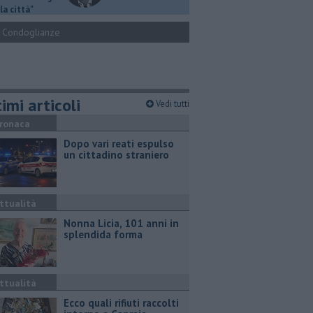
la città"
Condoglianze
imi articoli
Vedi tutti
ronaca
Dopo vari reati espulso
un cittadino straniero
ttualità
Nonna Licia, 101 anni in
splendida forma
ttualità
Ecco quali rifiuti raccolti