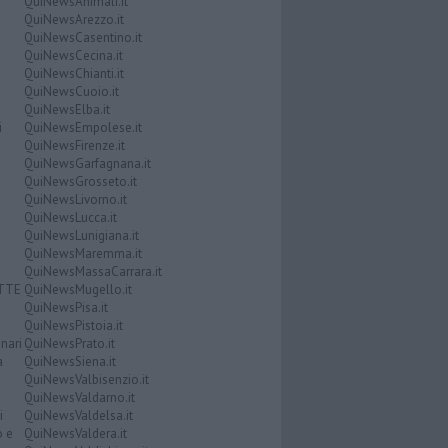
QuiNewsAnimali.it
QuiNewsArezzo.it
QuiNewsCasentino.it
QuiNewsCecina.it
QuiNewsChianti.it
QuiNewsCuoio.it
QuiNewsElba.it
i
QuiNewsEmpolese.it
QuiNewsFirenze.it
QuiNewsGarfagnana.it
QuiNewsGrosseto.it
QuiNewsLivorno.it
QuiNewsLucca.it
QuiNewsLunigiana.it
QuiNewsMaremma.it
QuiNewsMassaCarrara.it
ATTE
QuiNewsMugello.it
QuiNewsPisa.it
QuiNewsPistoia.it
nari
QuiNewsPrato.it
a
QuiNewsSiena.it
QuiNewsValbisenzio.it
QuiNewsValdarno.it
i
QuiNewsValdelsa.it
o e
QuiNewsValdera.it