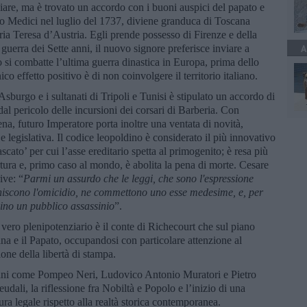
re, ma è trovato un accordo con i buoni auspici del papato e
imo Medici nel luglio del 1737, diviene granduca di Toscana
ia Teresa d’Austria. Egli prende possesso di Firenze e della
guerra dei Sette anni, il nuovo signore preferisce inviare a
A
o si combatte l’ultima guerra dinastica in Europa, prima dello
co effetto positivo è di non coinvolgere il territorio italiano.
Asburgo e i sultanati di Tripoli e Tunisi è stipulato un accordo di
dal pericolo delle incursioni dei corsari di Barberia. Con
a, futuro Imperatore porta inoltre una ventata di novità,
 legislativa. Il codice leopoldino è considerato il più innovativo
cato’ per cui l’asse ereditario spetta al primogenito; è resa più
tura e, primo caso al mondo, è abolita la pena di morte. Cesare
ive: “
Parmi un assurdo che le leggi, che sono l'espressione
uniscono l'omicidio, ne commettono uno esse medesime, e, per
inino un pubblico assassinio
”.
 vero plenipotenziario è il conte di Richecourt che sul piano
ana e il Papato, occupandosi con particolare attenzione al
ione della libertà di stampa.
scani come Pompeo Neri, Ludovico Antonio Muratori e Pietro
eudali, la riflessione fra Nobiltà e Popolo e l’inizio di una
ura legale rispetto alla realtà storica contemporanea.