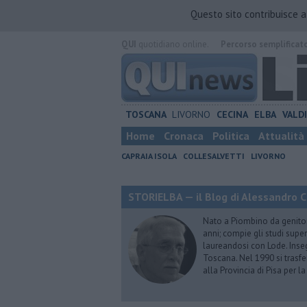
Questo sito contribuisce 
QUI
quotidiano online.
Percorso semplificat
TOSCANA
LIVORNO
CECINA
ELBA
VALD
Home
Cronaca
Politica
Attualità
CAPRAIA ISOLA
COLLESALVETTI
LIVORNO
STORIELBA — il Blog di Alessandro C
Nato a Piombino da genitori 
anni; compie gli studi superi
laureandosi con Lode. Inseg
Toscana. Nel 1990 si trasfer
alla Provincia di Pisa per l