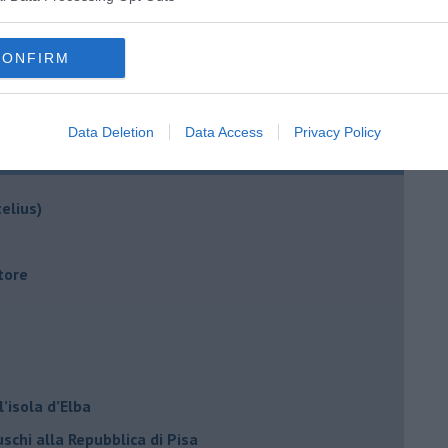
CONFIRM
Data Deletion
Data Access
Privacy Policy
sandro Canestrelli
elius)
tore
ll’isola d’Elba
uschi alla Repubblica di Pisa