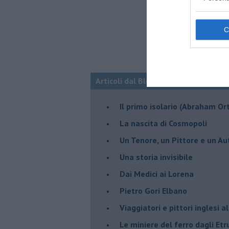
Articoli dal Blog “Storielba” di Ales
Il primo isolario (Abraham Ort
La nascita di Cosmopoli
​Un Tenore, un Pittore e un Au
Una storia invisibile
Dai Medici ai Lorena
​Pietro Gori Elbano
​Viaggiatori e pittori inglesi a
Le miniere del ferro dagli Etr