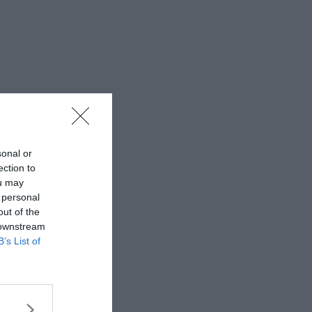
sonal or
ection to
ou may
 personal
out of the
 downstream
B’s List of