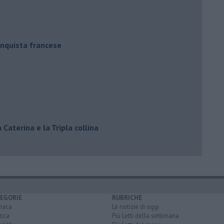
conquista francese
 Caterina e la Tripla collina
EGORIE
RUBRICHE
naca
Le notizie di oggi
tica
Più Letti della settimana