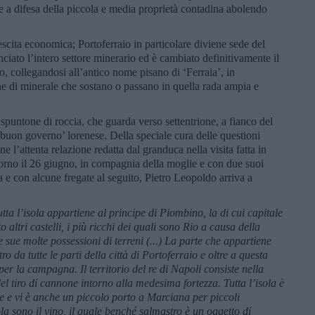
le a difesa della piccola e media proprietà contadina abolendo
scita economica; Portoferraio in particolare diviene sede del
ciato l’intero settore minerario ed è cambiato definitivamente il
, collegandosi all’antico nome pisano di ‘Ferraia’, in
che di minerale che sostano o passano in quella rada ampia e
 spuntone di roccia, che guarda verso settentrione, a fianco del
 ‘buon governo’ lorenese. Della speciale cura delle questioni
 l’attenta relazione redatta dal granduca nella visita fatta in
vorno il 26 giugno, in compagnia della moglie e con due suoi
ia e con alcune fregate al seguito, Pietro Leopoldo arriva a
tta l’isola appartiene al principe di Piombino, la di cui capitale
o altri castelli, i più ricchi dei quali sono Rio a causa della
 sue molte possessioni di terreni (...) La parte che appartiene
o da tutte le parti della città di Portoferraio e oltre a questa
er la campagna. Il territorio del re di Napoli consiste nella
el tiro di cannone intorno alla medesima fortezza. Tutta l’isola è
ne e vi è anche un piccolo porto a Marciana per piccoli
sola sono il vino, il quale benché salmastro è un oggetto di