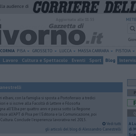
alla audience di
o
Aggiornato alle 01:55
METE
Gio
ICORNIA
PISA
GROSSETO
LUCCA
MASSA CARRARA
PISTOIA
Lavoro
Cultura e Spettacolo
Eventi
Sport
Blog
Intervi
anestrelli
elbani, con la famiglia si sposta a Portoferraio a tredici
ori e si iscrive alla Facoltà di Lettere e Filosofia
na all’Elba per quattro anni e passa sotto la Regione
Q
isce all’APT di Pisa per l'Editoria e la Comunicazione, poi
a Cultura. Conclude l’esperienza lavorativa nel 2015.
Vedi tutti
A L
gli articoli del blog di Alessandro Canestrelli
di 
Scar