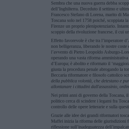
Sembra che una nuova guerra debba scoppia
dell’Inghilterra. Deceduto il settimo e ult
Francesco Stefano di Lorena, marito di Mar
Toscana solo nel 1758 poiché, scoppiata la 
Firenze un proprio plenipotenziario. Intant
scoppio della rivoluzione francese, il cui uni
Effetto favorevole è che tra l’imperatore d’
non belligeranza, liberando le nostre coste 
l’avvento di Pietro Leopoldo Asburgo-Loren
operando una vasta riforma amministrativa e
d’Europa; è abolito e riformato il ‘maggioras
giusta la procedura penale abrogando la tor
Beccaria riformatore e filosofo cattolico scr
della pubblica volontà, che detestano e p
allontanare i cittadini dall'assassinio, ord
Nei primi anni di governo della Toscana, il
politico cerca di scindere i legami fra Tosc
controllo delle opere letterarie e sulla quest
Grazie alle idee dei grandi riformatori to
Maffei inizia la riforma delle giurisdizioni f
riflessione sull’inadeguatezza dell’impalcat