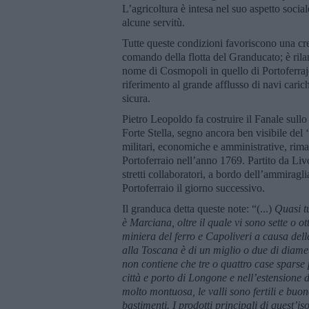
L’agricoltura è intesa nel suo aspetto socia
alcune servitù.
Tutte queste condizioni favoriscono una cre
comando della flotta del Granducato; è rilan
nome di Cosmopoli in quello di Portoferrajo
riferimento al grande afflusso di navi cari
sicura.
Pietro Leopoldo fa costruire il Fanale sullo
Forte Stella, segno ancora ben visibile del
militari, economiche e amministrative, rimane
Portoferraio nell’anno 1769. Partito da Li
stretti collaboratori, a bordo dell’ammiragl
Portoferraio il giorno successivo.
Il granduca detta queste note: “(...)
Quasi tu
è Marciana, oltre il quale vi sono sette o ott
miniera del ferro e Capoliveri a causa delle
alla Toscana è di un miglio o due di diametr
non contiene che tre o quattro case sparse p
città e porto di Longone e nell’estensione d
molto montuosa, le valli sono fertili e buo
bastimenti. I prodotti principali di quest’i