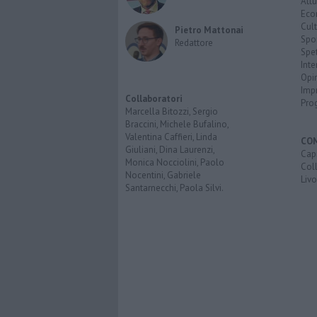
Attu
Eco
Cult
Pietro Mattonai
Spo
Redattore
Spet
Inte
Opi
Imp
Collaboratori
Pro
Marcella Bitozzi, Sergio
Braccini, Michele Bufalino,
Valentina Caffieri, Linda
CO
Giuliani, Dina Laurenzi,
Capr
Monica Nocciolini, Paolo
Coll
Nocentini, Gabriele
Liv
Santarnecchi, Paola Silvi.