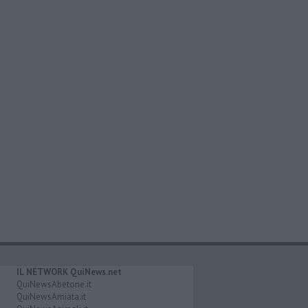
IL NETWORK QuiNews.net
QuiNewsAbetone.it
QuiNewsAmiata.it