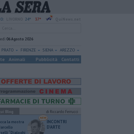
24°
37°
O:
LIVORNO
QuiNews.net
vedì
06 Agosto 2026
PRATO
FIRENZE
SIENA
AREZZO
ste
Animali
Pubblicità
Contatti
ui Blog
di Riccardo Ferrucci
INCONTRI
ucca la mostra
D'ARTE
Marcello
selli “Dialoghi