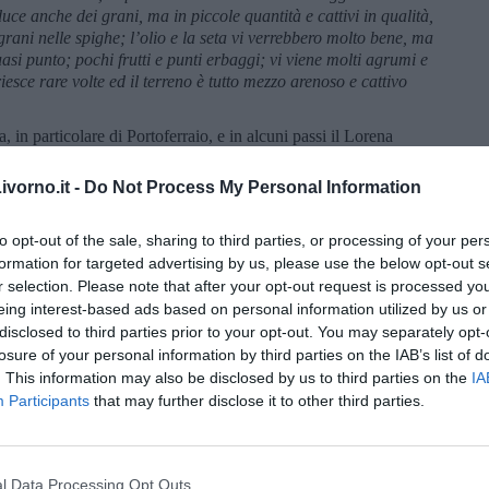
ce anche dei grani, ma in piccole quantità e cattivi in qualità,
rani nelle spighe; l’olio e la seta vi verrebbero molto bene, ma
uasi punto; pochi frutti e punti erbaggi; vi viene molti agrumi e
riesce rare volte ed il terreno è tutto mezzo arenoso e cattivo
a, in particolare di Portoferraio, e in alcuni passi il Lorena
solo le istituzioni cittadine, ma parla dei loro rappresentanti,
tore della cosa pubblica. Egli analizza la situazione politico-
vorno.it -
Do Not Process My Personal Information
a è sede di un governatore civile, uno militare, di una compagnia
uditore di tribunale, di un cancelliere criminale e di vari consoli e
to opt-out of the sale, sharing to third parties, or processing of your per
del Regno di Sardegna, di Napoli, d’Olanda e Malta. Costoro
formation for targeted advertising by us, please use the below opt-out s
ione e di basse condizioni economiche. Riporta che Portoferraio
r selection. Please note that after your opt-out request is processed y
ento l’ospedale militare; le due Confraternite, quella della
eing interest-based ads based on personal information utilized by us or
mi’ e quella del Corpus Domini, assai indigente.
disclosed to third parties prior to your opt-out. You may separately opt-
losure of your personal information by third parties on the IAB’s list of
. This information may also be disclosed by us to third parties on the
IA
Participants
that may further disclose it to other third parties.
l Data Processing Opt Outs