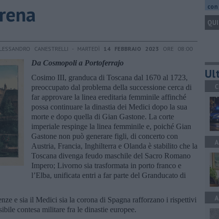
orena
con 
QUI
LESSANDRO CANESTRELLI - MARTEDÌ
14 FEBBRAIO 2023
ORE 08:00
Da Cosmopoli a Portoferrajo
Ult
Cosimo III, granduca di Toscana dal 1670 al 1723,
C
preoccupato dal problema della successione cerca di
far approvare la linea ereditaria femminile affinché
possa continuare la dinastia dei Medici dopo la sua
morte e dopo quella di Gian Gastone. La corte
imperiale respinge la linea femminile e, poiché Gian
Gastone non può generare figli, di concerto con
A
Austria, Francia, Inghilterra e Olanda è stabilito che la
Toscana divenga feudo maschile del Sacro Romano
Impero; Livorno sia trasformata in porto franco e
l’Elba, unificata entri a far parte del Granducato di
A
ze e sia il Medici sia la corona di Spagna rafforzano i rispettivi
ssibile contesa militare fra le dinastie europee.