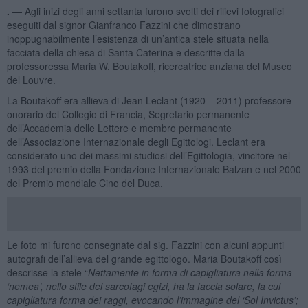
. —
Agli inizi degli anni settanta furono svolti dei rilievi fotografici
eseguiti dal signor Gianfranco Fazzini che dimostrano
inoppugnabilmente l’esistenza di un’antica stele situata nella
facciata della chiesa di Santa Caterina e descritte dalla
professoressa Maria W. Boutakoff, ricercatrice anziana del Museo
del Louvre.
La Boutakoff era allieva di Jean Leclant (1920 – 2011) professore
onorario del Collegio di Francia, Segretario permanente
dell’Accademia delle Lettere e membro permanente
dell’Associazione Internazionale degli Egittologi. Leclant era
considerato uno dei massimi studiosi dell’Egittologia, vincitore nel
1993 del premio della Fondazione Internazionale Balzan e nel 2000
del Premio mondiale Cino del Duca.
Le foto mi furono consegnate dal sig. Fazzini con alcuni appunti
autografi dell’allieva del grande egittologo. Maria Boutakoff così
descrisse la stele “
Nettamente in forma di capigliatura nella forma
‘nemea’, nello stile dei sarcofagi egizi, ha la faccia solare, la cui
capigliatura forma dei raggi, evocando l’immagine del ‘Sol Invictus’;