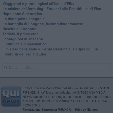
​Viaggiatori e pittori inglesi all’isola d’Elba
Le miniere del ferro dagli Etruschi alla Repubblica di Pisa
​Napoleone Siderurgico
​La riconquista spagnola
​La battaglia di Longone, la conquista francese
Nascita di Longone
Tedisio, il primo eroe
I coraggiosi di Toscana
Il principe e il matematico
Il mistero della stele di Santa Caterina e la Tripla collina
I dintorni dell'Isola d'Elba
Editore Toscana Media Channel srl - Via Dei Martelli, 8 - 50129
FIRENZE - info@toscanamediachannel.it. TOSCANA MEDIA
NEWS quotidiano on line registrato presso il Tribunale di Firenze
al n. 5935 del 27.09.2013. Iscrizione ROC 22105 - C.F. e P.Iva
0620787048
Fatturazione Elettronica M5UXCR1 |
Privacy Nielsen