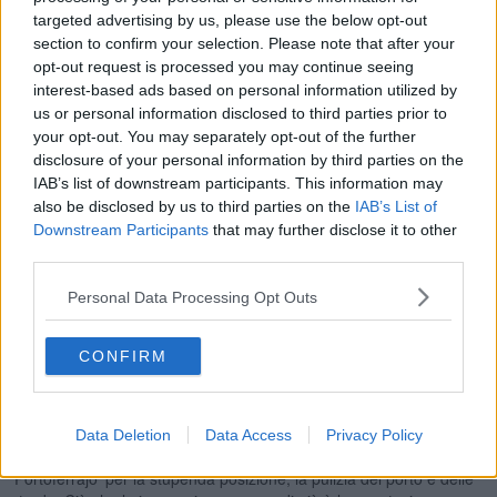
targeted advertising by us, please use the below opt-out
section to confirm your selection. Please note that after your
opt-out request is processed you may continue seeing
interest-based ads based on personal information utilized by
us or personal information disclosed to third parties prior to
your opt-out. You may separately opt-out of the further
disclosure of your personal information by third parties on the
IAB’s list of downstream participants. This information may
also be disclosed by us to third parties on the
IAB’s List of
Sir John Coalt Hoare, View of Porto Longone
Downstream Participants
that may further disclose it to other
Altro personaggio singolare e molto interessante è l’inglese Sir
third parties.
Richard Colt Hoare che giunge all’Elba, dopo una breve visita ai
luoghi etruschi della Toscana, Volterra e Populonia. Sbarcato a Rio
Personal Data Processing Opt Outs
Marina, con una lettera di presentazione per la famiglia Pellegrini,
che ha preparato la sua sistemazione, si trattiene all’isola per circa
dieci giorni, lasciando testimonianza scritta e dipinta delle sue
CONFIRM
escursioni. Il giovane baronetto, figlio e nipote di una delle famiglie
più ricche e più in vista di Londra, è al suo secondo ‘tour’ in Europa
meridionale e questa volta egli viaggia senza una guida poiché ha
ormai imparato sufficientemente bene la nostra lingua tanto da
Data Deletion
Data Access
Privacy Policy
potersi muovere in autonomia. Riceve un’ottima impressione di
‘Portoferrajo’ per la stupenda posizione, la pulizia del porto e delle