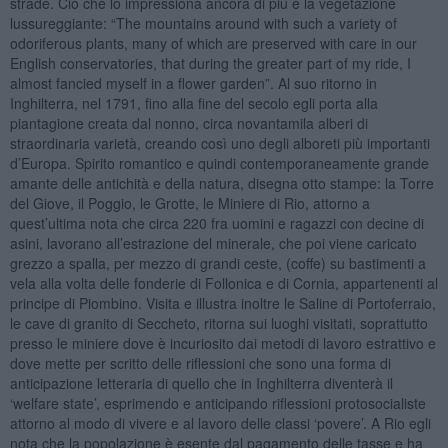
strade. Ciò che lo impressiona ancora di più è la vegetazione
lussureggiante: “The mountains around with such a variety of
odoriferous plants, many of which are preserved with care in our
English conservatories, that during the greater part of my ride, I
almost fancied myself in a flower garden”. Al suo ritorno in
Inghilterra, nel 1791, fino alla fine del secolo egli porta alla
piantagione creata dal nonno, circa novantamila alberi di
straordinaria varietà, creando così uno degli alboreti più importanti
d’Europa. Spirito romantico e quindi contemporaneamente grande
amante delle antichità e della natura, disegna otto stampe: la Torre
del Giove, il Poggio, le Grotte, le Miniere di Rio, attorno a
quest’ultima nota che circa 220 fra uomini e ragazzi con decine di
asini, lavorano all’estrazione del minerale, che poi viene caricato
grezzo a spalla, per mezzo di grandi ceste, (coffe) su bastimenti a
vela alla volta delle fonderie di Follonica e di Cornia, appartenenti al
principe di Piombino. Visita e illustra inoltre le Saline di Portoferraio,
le cave di granito di Seccheto, ritorna sui luoghi visitati, soprattutto
presso le miniere dove è incuriosito dai metodi di lavoro estrattivo e
dove mette per scritto delle riflessioni che sono una forma di
anticipazione letteraria di quello che in Inghilterra diventerà il
‘welfare state’, esprimendo e anticipando riflessioni protosocialiste
attorno al modo di vivere e al lavoro delle classi ‘povere’. A Rio egli
nota che la popolazione è esente dal pagamento delle tasse e ha