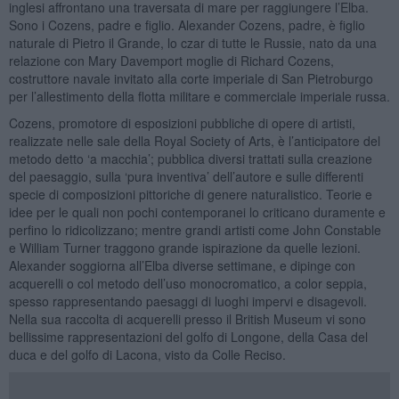
inglesi affrontano una traversata di mare per raggiungere l’Elba.
Sono i Cozens, padre e figlio. Alexander Cozens, padre, è figlio
naturale di Pietro il Grande, lo czar di tutte le Russie, nato da una
relazione con Mary Davemport moglie di Richard Cozens,
costruttore navale invitato alla corte imperiale di San Pietroburgo
per l’allestimento della flotta militare e commerciale imperiale russa.
Cozens, promotore di esposizioni pubbliche di opere di artisti,
realizzate nelle sale della Royal Society of Arts, è l’anticipatore del
metodo detto ‘a macchia’; pubblica diversi trattati sulla creazione
del paesaggio, sulla ‘pura inventiva’ dell’autore e sulle differenti
specie di composizioni pittoriche di genere naturalistico. Teorie e
idee per le quali non pochi contemporanei lo criticano duramente e
perfino lo ridicolizzano; mentre grandi artisti come John Constable
e William Turner traggono grande ispirazione da quelle lezioni.
Alexander soggiorna all’Elba diverse settimane, e dipinge con
acquerelli o col metodo dell’uso monocromatico, a color seppia,
spesso rappresentando paesaggi di luoghi impervi e disagevoli.
Nella sua raccolta di acquerelli presso il British Museum vi sono
bellissime rappresentazioni del golfo di Longone, della Casa del
duca e del golfo di Lacona, visto da Colle Reciso.