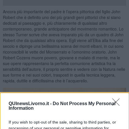
Ancora più importante del padre è l’opera pittorica del figlio John
Robert che è definito uno dei più grandi geni pittorici che si siano
dedicati al paesaggio e, più chiaramente di qualsiasi altro
contemporaneo, grande anticipatore del movimento romantico. Lo
stesso Turner scrive che aveva imparato più da un quadro di John
Robert che da qualsiasi altra opera. Egli viene all’Elba alla fine del
secolo e dipinge una bellissima scena dei monti elbani, in cui sono
riconoscibili le vette del Monserrato e l’omonimo oratorio. John
Robert Cozens muore povero, giovane e malato di mente, ma le
sue opere rappresentano la perfetta comunione artistica fra la
sensibilità dell’autore, il proprio sentire e vedere con la Natura nelle
sue forme e nei suoi colori, trasposti in quella tecnica leggera,
rapida, duttile e difficilissima che è l’acquerello.
QUInewsLivorno.it -
Do Not Process My Personal
Information
If you wish to opt-out of the sale, sharing to third parties, or
processing of your personal or sensitive information for