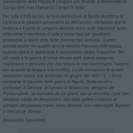
Governatore della Piazza di Longone per Maestà, il Maresciallo di
Campo Don Ivan Manuel di Campo di Sotto”.
Per tutto il XVII secolo, le fonti dell’Archivio di Sanità Marittima di
Livorno e le relazioni provenienti da altri archivi, riferiscono che la
fortezza e il porto di Longone servono come scali ‘intermedi’ sulla
rotta verso il meridione d’Italia e come basi per spedizioni
piratesche ai danni delle flotte commerciali nemiche. Questo
accade anche nei quattro anni di dominio francese della piazza,
quando opera in quest’area il comandante-pirata ‘Duparché’. Ben
più vasta è la guerra di corsa attuata dalle galere spagnole,
napoletane e genovesi che depredano le navi fiamminghe, nazione
con la quale la Spagna è in conflitto. La più conosciuta di queste
operazioni navali, era avvenuta nel giugno del 1637: “(...)
Sono
comparse le squadre delle galere di Napoli, Sicilia ed altre
particolari di Genova, al numero di diciannove; vengono da
Portolungone, ne mancano da tre giorni, con al rimorchio nove navi
olandesi, uscite da Amstradam, che dette galere predorno al
principio del passato mese, verso Monaco, con vettovaglie, legnami
e mercanzie diverse
.”
Alessandro Canestrelli