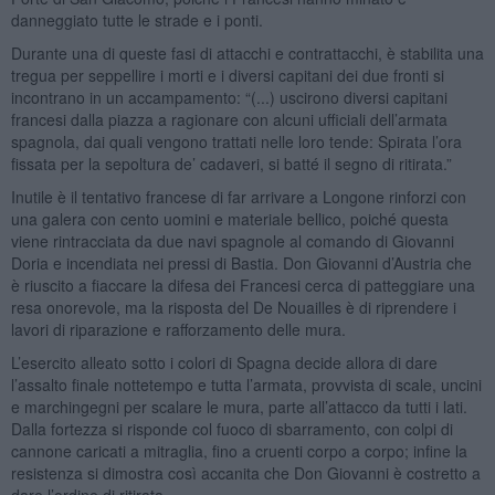
danneggiato tutte le strade e i ponti.
Durante una di queste fasi di attacchi e contrattacchi, è stabilita una
tregua per seppellire i morti e i diversi capitani dei due fronti si
incontrano in un accampamento: “(...) uscirono diversi capitani
francesi dalla piazza a ragionare con alcuni ufficiali dell’armata
spagnola, dai quali vengono trattati nelle loro tende: Spirata l’ora
fissata per la sepoltura de’ cadaveri, si batté il segno di ritirata.”
Inutile è il tentativo francese di far arrivare a Longone rinforzi con
una galera con cento uomini e materiale bellico, poiché questa
viene rintracciata da due navi spagnole al comando di Giovanni
Doria e incendiata nei pressi di Bastia. Don Giovanni d’Austria che
è riuscito a fiaccare la difesa dei Francesi cerca di patteggiare una
resa onorevole, ma la risposta del De Nouailles è di riprendere i
lavori di riparazione e rafforzamento delle mura.
L’esercito alleato sotto i colori di Spagna decide allora di dare
l’assalto finale nottetempo e tutta l’armata, provvista di scale, uncini
e marchingegni per scalare le mura, parte all’attacco da tutti i lati.
Dalla fortezza si risponde col fuoco di sbarramento, con colpi di
cannone caricati a mitraglia, fino a cruenti corpo a corpo; infine la
resistenza si dimostra così accanita che Don Giovanni è costretto a
dare l’ordine di ritirata.