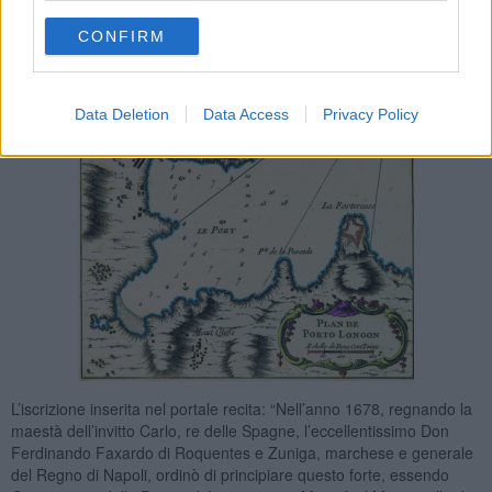
CONFIRM
Data Deletion
Data Access
Privacy Policy
L’iscrizione inserita nel portale recita: “Nell’anno 1678, regnando la
maestà dell’invitto Carlo, re delle Spagne, l’eccellentissimo Don
Ferdinando Faxardo di Roquentes e Zuniga, marchese e generale
del Regno di Napoli, ordinò di principiare questo forte, essendo