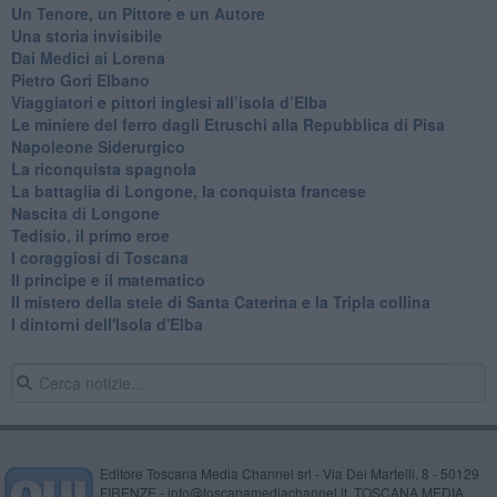
​Un Tenore, un Pittore e un Autore
Una storia invisibile
Dai Medici ai Lorena
​Pietro Gori Elbano
​Viaggiatori e pittori inglesi all’isola d’Elba
Le miniere del ferro dagli Etruschi alla Repubblica di Pisa
​Napoleone Siderurgico
​La riconquista spagnola
​La battaglia di Longone, la conquista francese
Nascita di Longone
Tedisio, il primo eroe
I coraggiosi di Toscana
Il principe e il matematico
Il mistero della stele di Santa Caterina e la Tripla collina
I dintorni dell'Isola d'Elba
Editore Toscana Media Channel srl - Via Dei Martelli, 8 - 50129
FIRENZE - info@toscanamediachannel.it. TOSCANA MEDIA