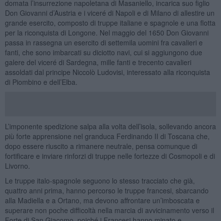
domata l’insurrezione napoletana di Masaniello, incarica suo figlio
Don Giovanni d’Austria e i viceré di Napoli e di Milano di allestire un
grande esercito, composto di truppe italiane e spagnole e una flotta
per la riconquista di Longone. Nel maggio del 1650 Don Giovanni
passa in rassegna un esercito di settemila uomini fra cavalieri e
fanti, che sono imbarcati su diciotto navi, cui si aggiungono due
galere del viceré di Sardegna, mille fanti e trecento cavalieri
assoldati dal principe Niccolò Ludovisi, interessato alla riconquista
di Piombino e dell’Elba.
L’imponente spedizione salpa alla volta dell’isola, sollevando ancora
più forte apprensione nel granduca Ferdinando II di Toscana che,
dopo essere riuscito a rimanere neutrale, pensa comunque di
fortificare e inviare rinforzi di truppe nelle fortezze di Cosmopoli e di
Livorno.
Le truppe italo-spagnole seguono lo stesso tracciato che già,
quattro anni prima, hanno percorso le truppe francesi, sbarcando
alla Madiella e a Ortano, ma devono affrontare un’imboscata e
superare non poche difficoltà nella marcia di avvicinamento verso il
Forte di San Giacomo, poiché i Francesi hanno minato e