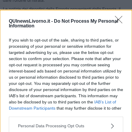
Le notizie dei disordini della Fronda provenienti dalla Francia, il
problema di non essere stati pagati da molti mesi sollevato dalle
truppe e da alcuni ufficiali con la minaccia di uscire dalla fortezza e
QUInewsLivorno.it -
Do Not Process My Personal
Information
consegnarsi ai nemici, se non fosse stata presto trovata una
soluzione onorevole, costringono il generale francese alla resa.
If you wish to opt-out of the sale, sharing to third parties, or
Il giorno stabilito il De Nouailles, con circa settecento uomini dei
processing of your personal or sensitive information for
millecinquecento che formavano la guarnigione, con armi, bagagli,
targeted advertising by us, please use the below opt-out
bandiere e ‘a tamburo battente’, esce dal Forte di San Giacomo
con al seguito diversi carri con circa trecento fra feriti gravi e
section to confirm your selection. Please note that after your
infermi. I Francesi ricevono l’onore delle armi dalle truppe schierate
opt-out request is processed you may continue seeing
e si imbarcano sui legni spagnoli alla volta della patria: così finisce il
interest-based ads based on personal information utilized by
quadriennale possedimento della fortezza di Longone da parte dei
us or personal information disclosed to third parties prior to
gigli di Francia.
your opt-out. You may separately opt-out of the further
disclosure of your personal information by third parties on the
Gli ispano-napoletani, vista l’esperienza delle due battaglie di
IAB’s list of downstream participants. This information may
Longone, si affrettano a costruire un contrafforte dal quale sia
also be disclosed by us to third parties on the
IAB’s List of
possibile bloccare qualsiasi tentativo di forzare l’insenatura col
Downstream Participants
that may further disclose it to other
fuoco incrociato dei cannoni dei due forti: la nuova fortezza prende
third parties.
il nome dal suo costruttore, Forte Focardo.
Personal Data Processing Opt Outs