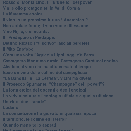
​Rosso di Montalcino: il “Brunello” dei poveri
Vini e olio protagonisti in Val di Cornia
​La Maremma enoica
Il vino in un prossimo futuro ! Anarchico ?
​Non abbiate fretta; Il vino vuole riflessione
​Vino Niji è, e ci ricorda.
Il “Predappio di Predappio”
Bettino Ricasoli “ti scrivo” lasciali perdere!
Il Mito Enofobo
​C’era una volta l'Agricola Lippi, oggi c'è Petra
​Castagneto Marittimo rurale, Castagneto Carducci enoico
Aleatico, il vino che ha attraversato il tempo
Ecco un vino delle colline del campigliese
“La Bandita” e “La Cerreta”, vicini ma diversi
​Il Prosecco Spumante, “Champagne” dei “poveri”?
​La lotta eroica dei docenti e degli enologi
​La vitivinicoltura e l’enologia ufficiale e quella ufficiosa
​Un vino, due “strade”
Lodano
​La competizione ha giovato in qualsiasi epoca
Il territorio, le colline ed il terroir
Quando meno te lo aspetti
​Ne è passato di vino “sotto i ponti"