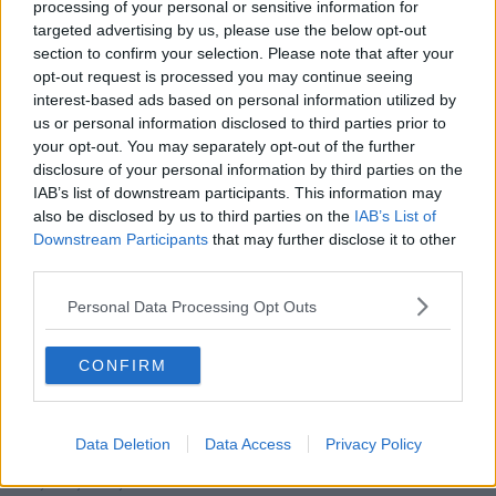
processing of your personal or sensitive information for
​Gli enologi? Ci vogliono! Ma...!
targeted advertising by us, please use the below opt-out
​Il vino e la Bibbia
section to confirm your selection. Please note that after your
​Il vino e la “Critica”
opt-out request is processed you may continue seeing
Sergio Romano e il vino
interest-based ads based on personal information utilized by
​Storia enologica e concorsi sui vini odierni
us or personal information disclosed to third parties prior to
Fiumi di parole sul vino
your opt-out. You may separately opt-out of the further
​Vai a uno scaffale, vedi e leggi: vino di Scansano
​I vini della Corsica
disclosure of your personal information by third parties on the
​1932, la viticoltura e il vino nell’Isola d’Elba
IAB’s list of downstream participants. This information may
​La complessa storia del vino
also be disclosed by us to third parties on the
IAB’s List of
​Vino: i futuri, stratificati nel tempo
Downstream Participants
that may further disclose it to other
Vino: a volte gli amici ti aiutano
third parties.
Vino: lo stato di necessità e le persone giuste
​Astringente non è uguale a difettoso
Personal Data Processing Opt Outs
Enologia a Castagneto Carducci
Lo storico toponimo del vino di “Acqua Giusta”
CONFIRM
Uno Shiraz australiano nominato il migliore del mondo
​Flussi e riflussi enologici: “Vinella”
Vite, uva, vino, variazioni casuali e volute
Vino, simbolo coreografico e etnografico
Data Deletion
Data Access
Privacy Policy
​Vino: retorica e futuro
​Vite, uva, vino, storia antica e recente