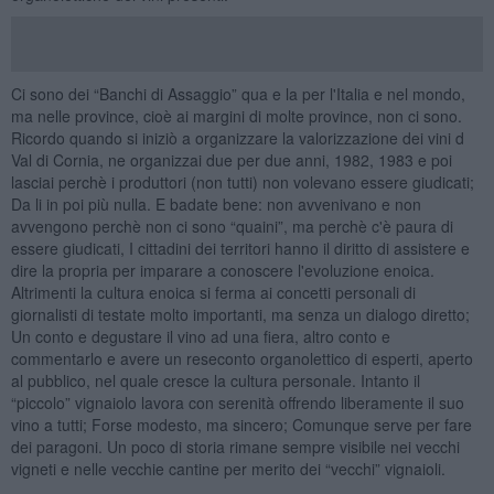
Ci sono dei “Banchi di Assaggio” qua e la per l'Italia e nel mondo,
ma nelle province, cioè ai margini di molte province, non ci sono.
Ricordo quando si iniziò a organizzare la valorizzazione dei vini d
Val di Cornia, ne organizzai due per due anni, 1982, 1983 e poi
lasciai perchè i produttori (non tutti) non volevano essere giudicati;
Da li in poi più nulla. E badate bene: non avvenivano e non
avvengono perchè non ci sono “quaini”, ma perchè c'è paura di
essere giudicati, I cittadini dei territori hanno il diritto di assistere e
dire la propria per imparare a conoscere l'evoluzione enoica.
Altrimenti la cultura enoica si ferma ai concetti personali di
giornalisti di testate molto importanti, ma senza un dialogo diretto;
Un conto e degustare il vino ad una fiera, altro conto e
commentarlo e avere un reseconto organolettico di esperti, aperto
al pubblico, nel quale cresce la cultura personale. Intanto il
“piccolo” vignaiolo lavora con serenità offrendo liberamente il suo
vino a tutti; Forse modesto, ma sincero; Comunque serve per fare
dei paragoni. Un poco di storia rimane sempre visibile nei vecchi
vigneti e nelle vecchie cantine per merito dei “vecchi” vignaioli.