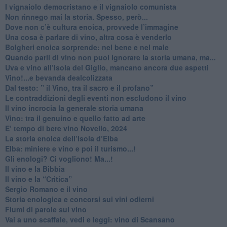
​I vignaiolo democristano e il vignaiolo comunista
​Non rinnego mai la storia. Spesso, però...
​Dove non c’è cultura enoica, provvede l’immagine
​Una cosa è parlare di vino, altra cosa è venderlo
Bolgheri enoica sorprende: nel bene e nel male
​Quando parli di vino non puoi ignorare la storia umana, ma...
Uva e vino all’Isola del Giglio, mancano ancora due aspetti
​Vino!...e bevanda dealcolizzata
​Dal testo: ” il Vino, tra il sacro e il profano”
Le contraddizioni degli eventi non escludono il vino
​Il vino incrocia la generale storia umana
Vino: tra il genuino e quello fatto ad arte
E’ tempo di bere vino Novello, 2024
La storia enoica dell’Isola d’Elba
Elba: miniere e vino e poi il turismo...!
​Gli enologi? Ci vogliono! Ma...!
​Il vino e la Bibbia
​Il vino e la “Critica”
Sergio Romano e il vino
​Storia enologica e concorsi sui vini odierni
Fiumi di parole sul vino
​Vai a uno scaffale, vedi e leggi: vino di Scansano