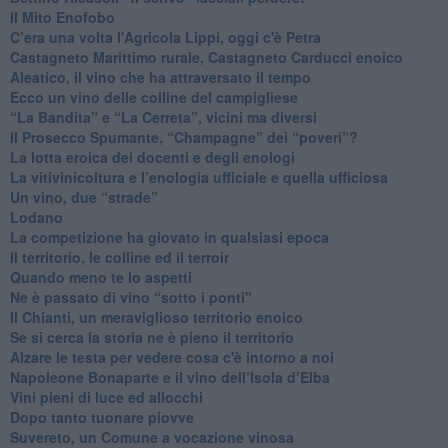
Il Mito Enofobo
​C’era una volta l'Agricola Lippi, oggi c'è Petra
​Castagneto Marittimo rurale, Castagneto Carducci enoico
Aleatico, il vino che ha attraversato il tempo
Ecco un vino delle colline del campigliese
“La Bandita” e “La Cerreta”, vicini ma diversi
​Il Prosecco Spumante, “Champagne” dei “poveri”?
​La lotta eroica dei docenti e degli enologi
​La vitivinicoltura e l’enologia ufficiale e quella ufficiosa
​Un vino, due “strade”
Lodano
​La competizione ha giovato in qualsiasi epoca
Il territorio, le colline ed il terroir
Quando meno te lo aspetti
​Ne è passato di vino “sotto i ponti"
​Il Chianti, un meraviglioso territorio enoico
​Se si cerca la storia ne è pieno il territorio
Alzare le testa per vedere cosa c'è intorno a noi
​Napoleone Bonaparte e il vino dell’Isola d’Elba
Vini pieni di luce ed allocchi
Dopo tanto tuonare piovve
Suvereto, un Comune a vocazione vinosa