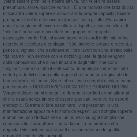
Volere essere primi nelle nostre attività, non vuol dire essere
presuntuosi, forse, qualche volta si!. E' una motivazione fatta di una
miscela tra volere sapere e dimostrare le proprie capacità; Essere
protagonisti nel fare le cose migliori per noi e gli altri. Per capire
questi atteggiamenti occorre cultura e rispetto, ecco che allora, il
“migliore” può essere accettato nel gruppo, nei gruppi o
associazioni varie. Poi, mi sovvengono dei ricordi delle mie prime
ricerche in viticoltura e enologia, 1980, storiche lontane e recenti, e
penso ai vignaioli che espletavano i loro lavori con una meticolosità
“da ricamo” non sempre con le nozioni giuste, le quali vengono
dalla conoscenza che si può imparare dagli “altri” che sono i
“migliori”, come ha fatto il sottoscritto. In enologia come tanti altri
settori produttivi ci sono delle regole che hanno una logica che le
fanno durare nel tempo; Sono fatte di cose semplici e chiare come
per esempio le DEGUSTAZIONI DIDATTICHE GUIDATE DEI VINI.
Vengono dopo i primi impegni, e durano in territori ormai affermati
che le usano senza timore di essere giudicati, peraltro da esperti
enotecnici. Si tratta di fare esaminare i vini presentati in una
manifestazione apposita e formata da esperti, con bottiglie coperte
e anonime, con l'indicazione di un numero su ogni bottiglia che
conosce solo il produttore. Il tutto davanti a un pubblico che
degusta i vini insieme agli esperti che commentano le qualità
organolettiche dei vini presenti.