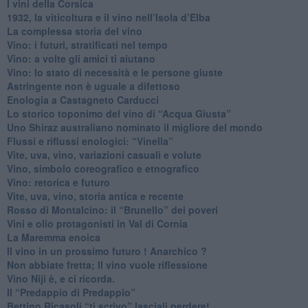
​I vini della Corsica
​1932, la viticoltura e il vino nell’Isola d’Elba
​La complessa storia del vino
​Vino: i futuri, stratificati nel tempo
Vino: a volte gli amici ti aiutano
Vino: lo stato di necessità e le persone giuste
​Astringente non è uguale a difettoso
Enologia a Castagneto Carducci
Lo storico toponimo del vino di “Acqua Giusta”
Uno Shiraz australiano nominato il migliore del mondo
​Flussi e riflussi enologici: “Vinella”
Vite, uva, vino, variazioni casuali e volute
Vino, simbolo coreografico e etnografico
​Vino: retorica e futuro
​Vite, uva, vino, storia antica e recente
​Rosso di Montalcino: il “Brunello” dei poveri
Vini e olio protagonisti in Val di Cornia
​La Maremma enoica
Il vino in un prossimo futuro ! Anarchico ?
​Non abbiate fretta; Il vino vuole riflessione
​Vino Niji è, e ci ricorda.
Il “Predappio di Predappio”
Bettino Ricasoli “ti scrivo” lasciali perdere!