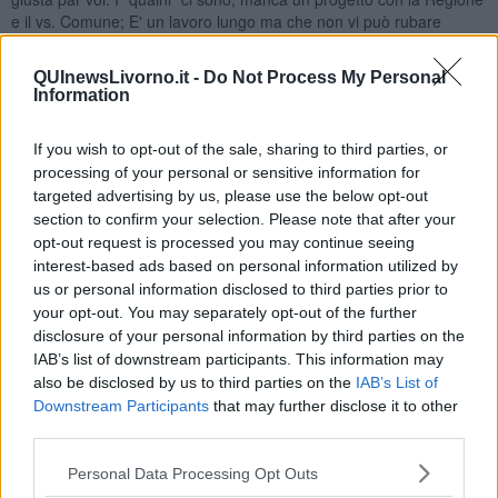
e il vs. Comune; E' un lavoro lungo ma che non vi può rubare
nessuno: è territoriale. il Sindaco Schiaffino e l'Assessore Alvaro
sono persone serie, metteteli in condizioni di Agire. Qui sotto la
QUInewsLivorno.it -
Do Not Process My Personal
lettera di Sala.
Information
[GALLERY(0)]
If you wish to opt-out of the sale, sharing to third parties, or
Un clone di un vitigno e di uva Ansonica del Giglio
processing of your personal or sensitive information for
[GALLERY(1)]
targeted advertising by us, please use the below opt-out
Il vino di uva di Ansonica, in genere, può avere queste
section to confirm your selection. Please note that after your
caratteristiche. Colore: giallo paglierino più e meno carico. Ottima
opt-out request is processed you may continue seeing
tonalità. Olfatto: armonico, fruttato e floreale, (quello passito con
interest-based ads based on personal information utilized by
sentori di fiori di arancio e frutta matura). Gusto: armonico, sapido,
us or personal information disclosed to third parties prior to
notevole e elegante persistenza.
your opt-out. You may separately opt-out of the further
disclosure of your personal information by third parties on the
Nadio Stronchi
IAB’s list of downstream participants. This information may
also be disclosed by us to third parties on the
IAB’s List of
Downstream Participants
that may further disclose it to other
third parties.
Personal Data Processing Opt Outs
Se vuoi leggere le notizie principali della Toscana iscriviti alla