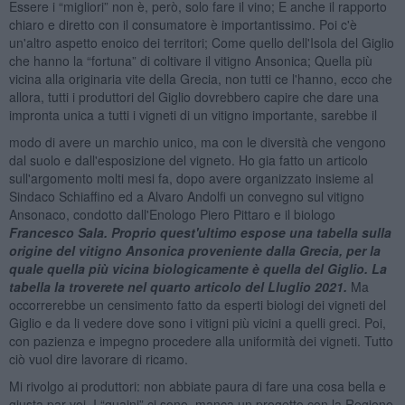
Essere i “migliori” non è, però, solo fare il vino; E anche il rapporto
chiaro e diretto con il consumatore è importantissimo. Poi c'è
un'altro aspetto enoico dei territori; Come quello dell'Isola del Giglio
che hanno la “fortuna” di coltivare il vitigno Ansonica; Quella più
vicina alla originaria vite della Grecia, non tutti ce l'hanno, ecco che
allora, tutti i produttori del Giglio dovrebbero capire che dare una
impronta unica a tutti i vigneti di un vitigno importante, sarebbe il
modo di avere un marchio unico, ma con le diversità che vengono
dal suolo e dall'esposizione del vigneto. Ho gia fatto un articolo
sull'argomento molti mesi fa, dopo avere organizzato insieme al
Sindaco Schiaffino ed a Alvaro Andolfi un convegno sul vitigno
Ansonaco, condotto dall'Enologo Piero Pittaro e il biologo
Francesco Sala. Proprio quest'ultimo espose una tabella sulla
origine del vitigno Ansonica proveniente dalla Grecia, per la
quale quella più vicina biologicamente è quella del Giglio. La
tabella la troverete nel quarto articolo del Lluglio 2021.
Ma
occorrerebbe un censimento fatto da esperti biologi dei vigneti del
Giglio e da li vedere dove sono i vitigni più vicini a quelli greci. Poi,
con pazienza e impegno procedere alla uniformità dei vigneti. Tutto
ciò vuol dire lavorare di ricamo.
Mi rivolgo ai produttori: non abbiate paura di fare una cosa bella e
giusta par voi. I “quaini” ci sono, manca un progetto con la Regione