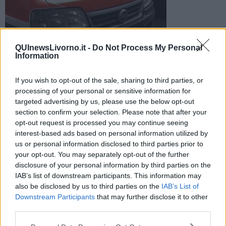
Foto di repertorio
QUInewsLivorno.it -
Do Not Process My Personal
Information
Un operaio di 50 si è ferito ad una gamba. Sul posto
ambulanza e automedica
If you wish to opt-out of the sale, sharing to third parties, or
processing of your personal or sensitive information for
targeted advertising by us, please use the below opt-out
section to confirm your selection. Please note that after your
opt-out request is processed you may continue seeing
interest-based ads based on personal information utilized by
COLLESALVETTI —
Questa mattina, 2 Giugno, si è verificato un
incidente sul lavoro nella raffineria Eni di Stagno.
us or personal information disclosed to third parties prior to
your opt-out. You may separately opt-out of the further
Un uomo di circa 50 anni, rumeno, ha riportato fratture ad una
disclosure of your personal information by third parties on the
gamba.
IAB’s list of downstream participants. This information may
also be disclosed by us to third parties on the
IAB’s List of
Downstream Participants
that may further disclose it to other
third parties.
Al momento non si conosce la dinamica dell'incidente.