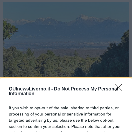
QUInewsLivorno.it -
Do Not Process My Personal
Information
If you wish to opt-out of the sale, sharing to third parties, or
processing of your personal or sensitive information for
targeted advertising by us, please use the below opt-out
Dopo la redazione della cartografia ufficiale, i progetti didattici con
section to confirm your selection. Please note that after your
le scuole e l’installazione dei pannelli descrittivi agli ingressi della