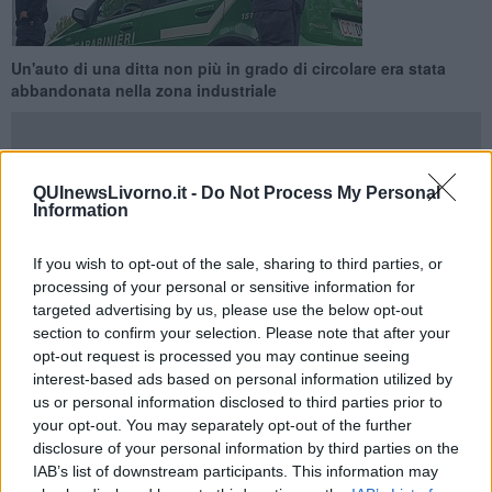
Un'auto di una ditta non più in grado di circolare era stata
abbandonata nella zona industriale
QUInewsLivorno.it -
Do Not Process My Personal
Information
COLLESALVETTI —
I carabinieri del Nipaaf di Livorno, nell’ambito
dell’attività di controllo del territorio e degli illeciti ambientali, hanno
If you wish to opt-out of the sale, sharing to third parties, or
sanzionato il legale rappresentante di una società cooperativa per
processing of your personal or sensitive information for
aver omesso di demolire correttamente un veicolo intestato
targeted advertising by us, please use the below opt-out
alla ditta.
section to confirm your selection. Please note that after your
Come spiegato in una nota, i militari, nel corso di alcuni servizi di
opt-out request is processed you may continue seeing
perlustrazione, hanno trovato nell’area industriale di Collesalvetti un
interest-based ads based on personal information utilized by
veicolo in evidente stato di abbandono tanto da non essere in
us or personal information disclosed to third parties prior to
condizioni idonee alla circolazione.
your opt-out. You may separately opt-out of the further
disclosure of your personal information by third parties on the
IAB’s list of downstream participants. This information may