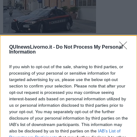
Un 30enne è stato sorpreso più volte violare le misure imposte
dall'autorità giudiziaria. Per lui è scattato l'arresto
QUInewsLivorno.it -
Do Not Process My Personal
Information
If you wish to opt-out of the sale, sharing to third parties, or
processing of your personal or sensitive information for
targeted advertising by us, please use the below opt-out
COLLESALVETTI —
Un 30enne è stato arrestato dai carabinieri
section to confirm your selection. Please note that after your
della Stazione di Stagno.
opt-out request is processed you may continue seeing
Come riferito dai carabinieri in una nota, l'uomo da circa un mese
interest-based ads based on personal information utilized by
era sottoposto agli arresti domiciliari con controllo elettronico
us or personal information disclosed to third parties prior to
perché gravemente indiziato di reati contro la persona.
your opt-out. You may separately opt-out of the further
disclosure of your personal information by third parties on the
IAB’s list of downstream participants. This information may
also be disclosed by us to third parties on the
IAB’s List of