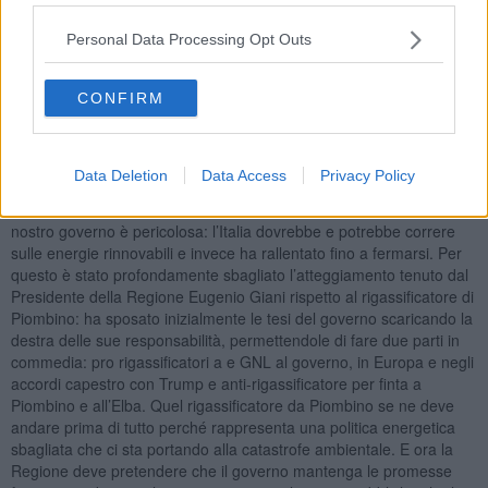
sociale e pubblica
per permettere a chi non riesce a pagare casa
e affitti di avere il diritto a un alloggio e a farsi una famiglia", ha
Personal Data Processing Opt Outs
aggiunto.
CONFIRM
Mazzantini ha ricordato che "le guerre che stanno devastando il
mondo - anche quella in Palestina – sono per il gas e il petrolio e
che le stesse forze che muovono guerra e la finanziano sono quelle
che stanno smantellando l’European Green Deal e gli accordi
Data Deletion
Data Access
Privacy Policy
0nu/Unfccc per ridurre le emissioni climalteranti a livello europeo e
globale. Per questo la posizione negazionista e pro-fossili del
nostro governo è pericolosa: l’Italia dovrebbe e potrebbe correre
sulle energie rinnovabili e invece ha rallentato fino a fermarsi. Per
questo è stato profondamente sbagliato l’atteggiamento tenuto dal
Presidente della Regione Eugenio Giani rispetto al rigassificatore di
Piombino: ha sposato inizialmente le tesi del governo scaricando la
destra delle sue responsabilità, permettendole di fare due parti in
commedia: pro rigassificatori a e GNL al governo, in Europa e negli
accordi capestro con Trump e anti-rigassificatore per finta a
Piombino e all’Elba. Quel rigassificatore da Piombino se ne deve
andare prima di tutto perché rappresenta una politica energetica
sbagliata che ci sta portando alla catastrofe ambientale. E ora la
Regione deve pretendere che il governo mantenga le promesse