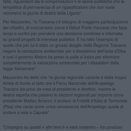
fatte, riguardanti sia le compensazioni e le opere pubbliche che la
tempistica di permanenza di un rigassificatore che non vuole
nemmeno la giunta di destra della Liguria".
Per Mazzantini, "in Toscana c’è bisogno di maggiore partecipazione
dei cittadini, di meccanismi, come il Débat Public francese che fissa
tempi e confini per prendere una decisione condivisa e informata
su grandi progetti di interesse pubblico. E ha fatto l’esempio di
quello che per lui è stato un grosso sbaglio della Regione Toscana:
negare la valutazione ambientale per il dissalatore dell’Isola d’Elba
e così il governo Meloni ha preso la palla al balzo per eliminare
completamente la valutazione ambientale per i dissalatori dalla
legge Salvamare".
Mazzantini ha detto che "la giunta regionale uscente è stata troppo
timida di fronte al fatto che il Parco Nazionale dell’Arcipelago
Toscano sia privo da mesi di presidente e direttivo, mentre la
destra aspetta che passino le elezioni regionali per imporre come
presidente Matteo Arcenni, il sindaco di Fratelli d’Italia di Terricciola
(Pisa) che vanta come unica conoscenza dell’Arcipelago quella di
andare a vela a Capraia".
"L’impegno su questi e altri temi è e sarà massimo – ha concluso