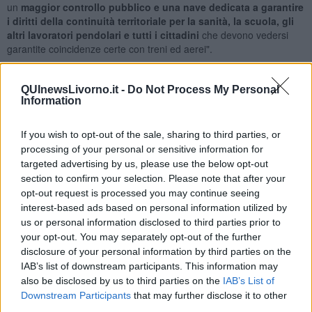
un
maggior controllo pubblico e una nave dedicata a garantire
i diritti della continuità territoriale per la sanità, la scuola, gli
altri lavoratori pendolari e tutti i cittadini
che devono vedersi
garantite coincidenze certe con treni ed aerei".
"Dopo le alluvioni che hanno colpito sempre più violentemente e
QUInewsLivorno.it -
Do Not Process My Personal
frequentemente l’Elba e la Toscana, - ha aggiunto -
AVS
Information
presenterà subito una legge regionale per il clima che vede tra
i suoi punti centrali la Strategia regionale di mitigazione e
If you wish to opt-out of the sale, sharing to third parties, or
adattamento, il Piano triennale per la neutralità climatica, il
processing of your personal or sensitive information for
Piano regionale di adattamento,
tutti integrati con i piani
targeted advertising by us, please use the below opt-out
comunali e soggetti ad aggiornamenti periodici. I Comuni, inoltre,
section to confirm your selection. Please note that after your
dovranno adottare Piani d’Azione per l’Energia Sostenibile e il
opt-out request is processed you may continue seeing
Clima, con il sostegno di fondi regionali. La legge prevederà anche
interest-based ads based on personal information utilized by
strumenti innovativi come big data e intelligenza artificiale, un
bilancio verde, l’integrazione tra salute e clima, l’istituzione di una
us or personal information disclosed to third parties prior to
Assemblea dei giovani per il clima, e percorsi di educazione
your opt-out. You may separately opt-out of the further
climatica. Anche le “città spugna” sono una soluzione già
disclosure of your personal information by third parties on the
sperimentata e attuabile per adattare città e paesi al cambiamento
IAB’s list of downstream participants. This information may
climatico".
also be disclosed by us to third parties on the
IAB’s List of
Downstream Participants
that may further disclose it to other
"Bisogna
ridurre il consumo di suolo e incentivare l’edilizia
third parties.