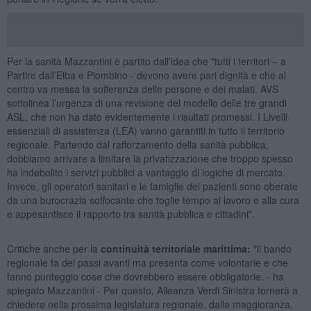
Per la sanità Mazzantini è partito dall’idea che "tutti i territori – a
Partire dall’Elba e Piombino - devono avere pari dignità e che al
centro va messa la sofferenza delle persone e dei malati. AVS
sottolinea l’urgenza di una revisione del modello delle tre grandi
ASL, che non ha dato evidentemente i risultati promessi. I Livelli
essenziali di assistenza (LEA) vanno garantiti in tutto il territorio
regionale. Partendo dal rafforzamento della sanità pubblica,
dobbiamo arrivare a limitare la privatizzazione che troppo spesso
ha indebolito i servizi pubblici a vantaggio di logiche di mercato.
Invece, gli operatori sanitari e le famiglie dei pazienti sono oberate
da una burocrazia soffocante che toglie tempo al lavoro e alla cura
e appesantisce il rapporto tra sanità pubblica e cittadini".
Critiche anche per la
continuità territoriale marittima:
"il bando
regionale fa dei passi avanti ma presenta come volontarie e che
fanno punteggio cose che dovrebbero essere obbligatorie. - ha
spiegato Mazzantini - Per questo, Alleanza Verdi Sinistra tornerà a
chiedere nella prossima legislatura regionale, dalla maggioranza,