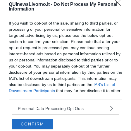
QUInewsLivorno.it -
Do Not Process My Personal
Information
If you wish to opt-out of the sale, sharing to third parties, or
"Si parla tanto di aree interne disagiate e fragili, di diseguaglianze
processing of your personal or sensitive information for
territoriali tra chi vive nelle città e chi nelle periferie, di sproporzioni
targeted advertising by us, please use the below opt-out
nell’accesso ai servizi essenziali. - prosegue Franchi - Poi però,
section to confirm your selection. Please note that after your
quando si passa dalle parole ai fatti, il Governo Meloni e il ministro
Calderoli decidono di riclassificare i comuni “montani” restringendo i
opt-out request is processed you may continue seeing
criteri a soli due parametri: altitudine e pendenza. Cambiano i
interest-based ads based on personal information utilized by
parametri, ma non è cambiata la realtà di quei Comuni".
us or personal information disclosed to third parties prior to
your opt-out. You may separately opt-out of the further
"Restano territori spesso interni o insulari, con popolazione che
disclosure of your personal information by third parties on the
diminuisce e invecchia, poche risorse, grandi estensioni territoriali e
IAB’s list of downstream participants. This information may
crescenti difficoltà nel mantenere servizi adeguati agli standard
also be disclosed by us to third parties on the
IAB’s List of
nazionali. Ogni giorno chi vive in questi luoghi conosce bene i
Downstream Participants
that may further disclose it to other
disagi: un negozio che abbassa la saracinesca, un ufficio postale
third parties.
che chiude, un medico che non si trova, bambini e ragazzi costretti
a percorrere chilometri per raggiungere la scuola più vicina. -
Personal Data Processing Opt Outs
aggiunge Franchi - Di fronte a questa situazione,
invece di
investire sulle aree periferiche e più svantaggiate, il Governo
introduce criteri più restrittivi e fa perdere a 36 comuni della
CONFIRM
Toscana la qualifica di montani"
.