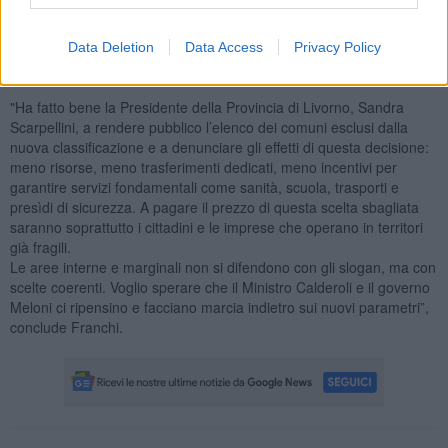
"Una scelta - sottoliea Franchi - che colpisce anche la provincia di
Livorno, dove
perderanno lo status di comune montano Campo
Data Deletion
Data Access
Privacy Policy
nell’Elba, Capoliveri, Capraia Isola, Marciana, Marciana Marina,
Porto Azzurro, Portoferraio, Sassetta e Rio".
"Ha fatto bene la Presidente della Provincia di Livorno, Sandra
Scarpellini, a rendere pubblico l’elenco dei comuni esclusi dalla
nuova classificazione e a denunciare gli effetti di questa decisione:
meno risorse, meno trasferimenti dedicati, meno incentivi per
garantire servizi fondamentali come sanità, scuola, trasporti e
presìdi di sicurezza. A pagare il prezzo di questa scelta sbagliata
saranno soprattutto i cittadini e le imprese che operano in territori
già fragili.
Le aree interne e marginali non si difendono con gli slogan, ma con
scelte coerenti. Voglio sperare che il Ministro Calderoli e il governo
Meloni ci ripensino e facciano marcia indietro sui nuovi parametri”,
conclude Franchi.