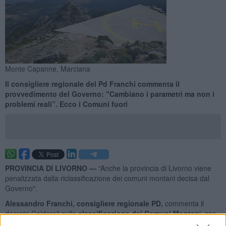
Monte Capanne, Marciana
Il consigliere regionale del Pd Franchi commenta il
provvedimento del Governo: "Cambiano i parametri ma non i
problemi reali”. Ecco i Comuni fuori
PROVINCIA DI LIVORNO —
“Anche la provincia di Livorno viene
penalizzata dalla riclassificazione dei comuni montani decisa dal
Governo".
Alessandro Franchi, consigliere regionale PD,
commenta il
decreto Calderoli sulla
classificazione dei Comuni Montan
i, con
un post su Facebook.