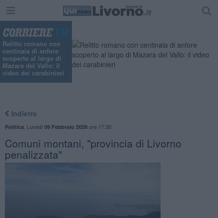
"
Relitto romano con
centinaia di anfore
scoperto al largo di
Mazara del Vallo: il
video dei carabinieri
Indietro
,
Lunedì
ore 17:30
Politica
09 Febbraio 2026
Comuni montani, "provincia di Livorno
penalizzata"