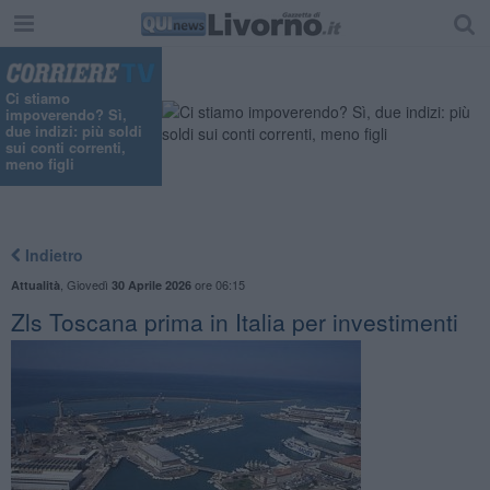
"
Ci stiamo
impoverendo? Sì,
due indizi: più soldi
sui conti correnti,
meno figli
Indietro
,
Giovedì
ore 06:15
Attualità
30 Aprile 2026
Zls Toscana prima in Italia per investimenti