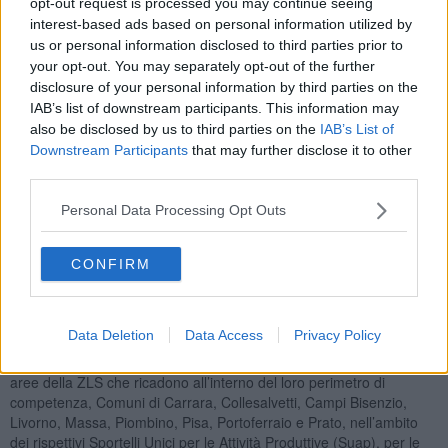
opt-out request is processed you may continue seeing
complessivamente richieste dalle Regioni ZLS ed è un risultato che
interest-based ads based on personal information utilized by
dimostra la bontà della strada intrapresa e dell’intenso lavoro di
us or personal information disclosed to third parties prior to
squadra che sta vedendo la stretta collaborazione tra gli uffici
your opt-out. You may separately opt-out of the further
regionali, i Comuni del territorio e le Autorità di Sistema Portuale del
disclosure of your personal information by third parties on the
Mar Tirreno settentrionale e del Mar Ligure Orientale”.
IAB’s list of downstream participants. This information may
also be disclosed by us to third parties on the
IAB’s List of
Nell’occasione, Giani e Nardini ricordano che dallo scorso 30 Marzo
Downstream Participants
that may further disclose it to other
le imprese possono presentare le domande per l'Autorizzazione
third parties.
Unica della Zona Logistica Semplificata (ZLS) della Toscana.
“
L’apertura dello ‘Sportello Unico ZLS’ sulla piattaforma
Personal Data Processing Opt Outs
regionale
– fanno notare - non ha rappresentato solo un
passaggio tecnico, ma un momento fondamentale e un traguardo
CONFIRM
di sistema”.
Per quanto riguarda le autorità competenti al rilascio delle
Data Deletion
Data Access
Privacy Policy
autorizzazioni, sono state individuate le Autorità di Sistema Portuale
del Mar Tirreno settentrionale e del Mar Ligure Orientale per le
aree della ZLS che ricadono all’interno del loro perimetro di
competenza, Comuni di Carrara, Collesalvetti, Campi Bisenzio,
Livorno, Massa, Piombino, Pisa, Portoferraio e Prato, nell’ambito
dei rispettivi Sportelli Unici per le Attività Produttive (Suap), per le