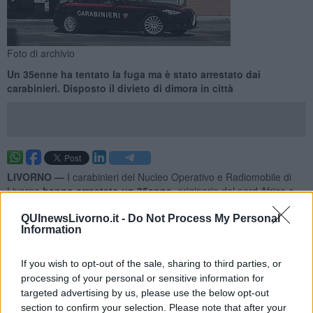
Foto di archivio
Un 35enne ha tentato la fuga ma è stato arrestato dai
carabinieri. Disposto il divieto di dimora in città
LIVORNO —
I carabinieri del Nucleo Operativo e Radiomobile di
Livorno
hanno arrestato un 35enne,
originario del nord Africa e
residente a Firenze,
gravemente indiziato di rapina impropria.
QUInewsLivorno.it -
Do Not Process My Personal
In base alla ricostruzione dei carabinieri, l’uomo si sarebbe
Information
introdotto all’interno di un supermercato cittadino prelevando e
asportando dagli scaffali un
cospicuo numero di bottiglie di
If you wish to opt-out of the sale, sharing to third parties, or
alcolici, per un valore di circa 200 euro,
per poi tentare di
processing of your personal or sensitive information for
guadagnarsi l’uscita da una cassa automatica, omettendo di
targeted advertising by us, please use the below opt-out
pagare.
section to confirm your selection. Please note that after your