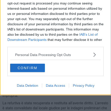
opt-out request is processed you may continue seeing
interest-based ads based on personal information utilized by
us or personal information disclosed to third parties prior to
Notato dal personale addetto, sarebbe stato rincorso per essere
your opt-out. You may separately opt-out of the further
fermato quando già aveva oltrepassato la barriera delle casse, ma
disclosure of your personal information by third parties on the
in tale frangente il giovane avrebbe assunto un atteggiamento
IAB’s list of downstream participants. This information may
violento per cercare di guadagnarsi la fuga,
aggredendo il
also be disclosed by us to third parties on the
IAB’s List of
dipendente intervenuto con spintoni causandone la caduta a
Downstream Participants
that may further disclose it to other
terra.
third parties.
L’uomo ha ripreso la fuga all’esterno
ma è stato bloccato da due
militari dell’Esercito Italiano in servizio al 187° Reggimento
Personal Data Processing Opt Outs
Paracadutisti “Folgore”
, che avendo assistito alla vicenda, liberi
dal servizio, sono intervenuti di iniziativa ed hanno collaborato con i
carabinieri del pronto intervento rapidamente giunti sul posto a
CONFIRM
seguito di segnalazione veicolata dalla Centrale Operativa del
Comando Provinciale di Livorno.
I carabinieri, raggiunto l’esercizio commerciale, hanno ricostruito la
Data Deletion
Data Access
Privacy Policy
dinamica dei fatti, dichiarando in arresto il sospettato per rapina
impropria.
La refurtiva è stata recuperata e restituita all’avente diritto. L’arresto
è stato convalidato dal locale giudice per le indagini preliminari che