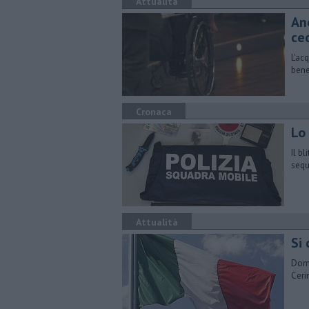
Attualità
An
ce
L'ac
bene
Cronaca
Lo
Il b
sequ
Attualità
Si 
Doma
Ceri