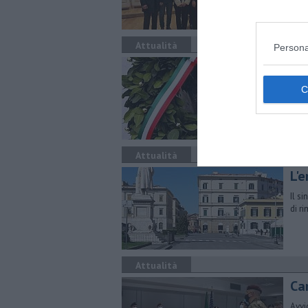
Attualità
Persona
Liv
Al c
anni
Attualità
L'
Il s
di r
Attualità
Ca
Avvi