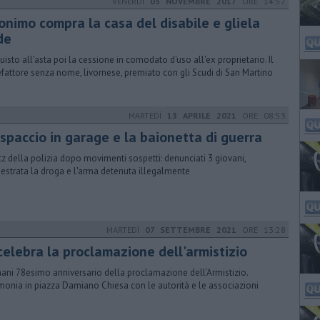
VENERDÌ
03 NOVEMBRE 2017
ORE 14:57
onimo compra la casa del disabile e gliela
de
quisto all'asta poi la cessione in comodato d'uso all'ex proprietario. Il
fattore senza nome, livornese, premiato con gli Scudi di San Martino
MARTEDÌ
13 APRILE 2021
ORE 08:53
 spaccio in garage e la baionetta di guerra
litz della polizia dopo movimenti sospetti: denunciati 3 giovani,
estrata la droga e l'arma detenuta illegalmente
MARTEDÌ
07 SETTEMBRE 2021
ORE 13:28
celebra la proclamazione dell'armistizio
ni 78esimo anniversario della proclamazione dell’Armistizio.
monia in piazza Damiano Chiesa con le autorità e le associazioni