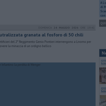
A L
di 
Scar
con 
QUI
DOMENICA
24 MAGGIO 2026
ORE 19:41
tralizzata granata al fosforo di 50 chili
artificieri del 2° Reggimento Genio Pontieri intervengono a Livorno per
overe la minaccia di un ordigno bellico
N