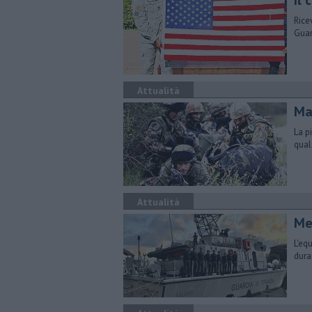
Il
Rice
Guar
Attualità
Ma
La p
qual
Attualità
Me
L'eq
dura