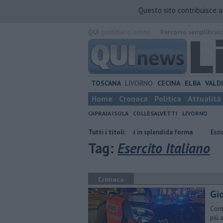
Questo sito contribuisce 
QUI
quotidiano online.
Percorso semplificat
TOSCANA
LIVORNO
CECINA
ELBA
VALD
Home
Cronaca
Politica
Attualità
CAPRAIA ISOLA
COLLESALVETTI
LIVORNO
iero
Nonna Licia, 101 anni in splendida forma
Tutti i titoli:
Ecco quali rifiuti ra
Tag:
Esercito Italiano
Cronaca
Gi
Cont
più a