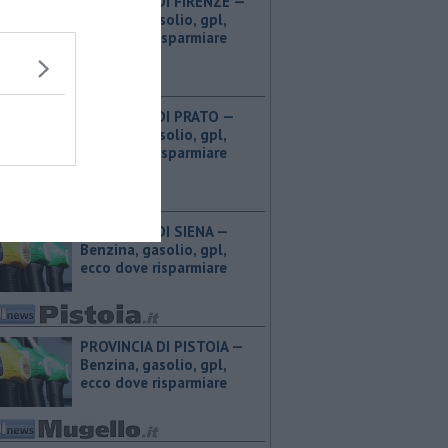
PROVINCIA DI FIRENZE — ​
Benzina, gasolio, gpl,
ecco dove risparmiare
PROVINCIA DI PRATO — ​
Benzina, gasolio, gpl,
ecco dove risparmiare
PROVINCIA DI SIENA — ​
Benzina, gasolio, gpl,
ecco dove risparmiare
PROVINCIA DI PISTOIA — ​
Benzina, gasolio, gpl,
ecco dove risparmiare