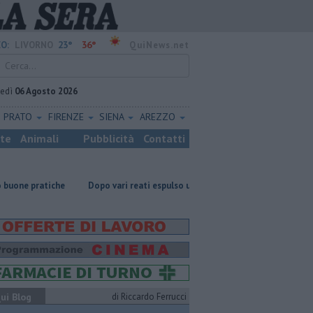
23°
36°
O:
LIVORNO
QuiNews.net
vedì
06 Agosto 2026
PRATO
FIRENZE
SIENA
AREZZO
ste
Animali
Pubblicità
Contatti
e
Dopo vari reati espulso un cittadino straniero
Nonna Licia, 101 a
ui Blog
di Riccardo Ferrucci