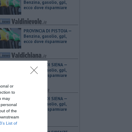
Benzina, gasolio, gpl,
ecco dove risparmiare
PROVINCIA DI PISTOIA — ​
Benzina, gasolio, gpl,
ecco dove risparmiare
PROVINCIA DI SIENA — ​
Benzina, gasolio, gpl,
ecco dove risparmiare
sonal or
ection to
PROVINCIA DI SIENA — ​
ou may
Benzina, gasolio, gpl,
 personal
ecco dove risparmiare
out of the
 downstream
B’s List of