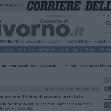
alla audience di
o
Aggiornato alle 01:55
METE
Gio
ICORNIA
PISA
GROSSETO
LUCCA
MASSA CARRARA
PISTOIA
Lavoro
Cultura e Spettacolo
Eventi
Sport
Blog
Intervi
ccolti intorno a Capraia
Animali in città, anche a Livorno buone pratich
SABATO
18 LUGLIO 2026
ORE 18:30
ovane con 35 dosi di cocaina, arrestato
rolli intensificati da parte delle forze dell'ordine nella zona rossa a
Q
lto rischio di criminalità.