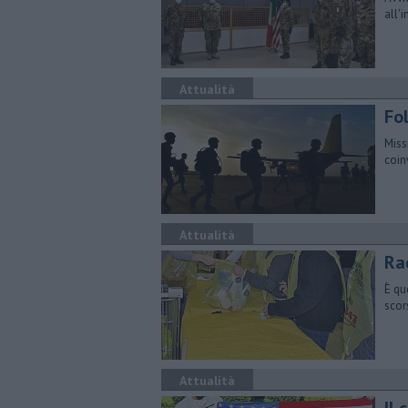
all'
Attualità
Fo
Miss
coin
Attualità
Rac
È qu
scor
Attualità