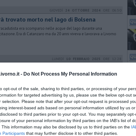
GIOVEDÌ
24 OTTOBRE 2024
ORE 06:50
rà trovato morto nel lago di Bolsena
aracadutista era scomparso nelle acque del lago durante una
citazione. Era di Catanzaro ma da 20 anni viveva e lavorava a Livorno
LUNEDÌ
10 FEBBRAIO 2025
ORE 12:28
cordato il questore Palatucci, commissario
oe
vorno.it -
Do Not Process My Personal Information
tucci salvò 5000 persone. Israele gli ha assegnato il titolo di Giusto
to opt-out of the sale, sharing to third parties, or processing of your per
le Nazioni per la sua opera meritoria
formation for targeted advertising by us, please use the below opt-out s
r selection. Please note that after your opt-out request is processed y
SABATO
15 MARZO 2025
ORE 07:02
eing interest-based ads based on personal information utilized by us or
disclosed to third parties prior to your opt-out. You may separately opt-
eoccupati per i dazi di Trump"
losure of your personal information by third parties on the IAB’s list of
a decima Conferenza Economica a Roma Cia-Agricoltori ha esternato
. This information may also be disclosed by us to third parties on the
IA
reoccupazione per la tassazione sui vini
Participants
that may further disclose it to other third parties.