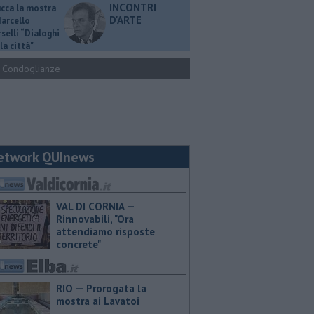
INCONTRI
ucca la mostra
D'ARTE
Marcello
selli “Dialoghi
la città"
Condoglianze
etwork QUInews
VAL DI CORNIA —
Rinnovabili, "Ora
attendiamo risposte
concrete"
RIO — Prorogata la
mostra ai Lavatoi