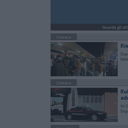
Cronaca
Rie
Dopo 
fatt
Cronaca
Ru
ad
Un 3
Disp