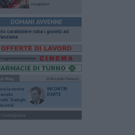
recapitare
DOMANI AVVENNE
nto carabiniere ruba i gioielli ad
'anziana
ui Blog
di Riccardo Ferrucci
INCONTRI
ucca la mostra
D'ARTE
Marcello
selli “Dialoghi
la città"
Condoglianze