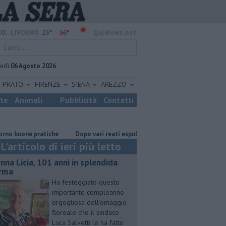
23°
36°
O:
LIVORNO
QuiNews.net
vedì
06 Agosto 2026
PRATO
FIRENZE
SIENA
AREZZO
ste
Animali
Pubblicità
Contatti
uone pratiche
Dopo vari reati espulso un cittadino straniero
Nonna 
L'articolo di ieri più letto
nna Licia, 101 anni in splendida
rma
Ha festeggiato questo
importante compleanno
orgogliosa dell’omaggio
floreale che il sindaco
Luca Salvetti le ha fatto