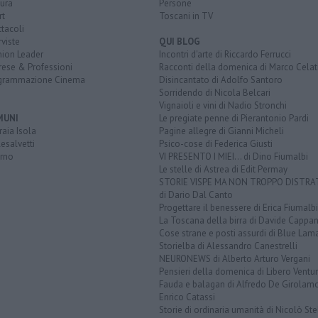
ura
Persone
rt
Toscani in TV
tacoli
rviste
QUI BLOG
nion Leader
Incontri d'arte di Riccardo Ferrucci
rese & Professioni
Racconti della domenica di Marco Celat
grammazione Cinema
Disincantato di Adolfo Santoro
Sorridendo di Nicola Belcari
Vignaioli e vini di Nadio Stronchi
MUNI
Le pregiate penne di Pierantonio Pardi
aia Isola
Pagine allegre di Gianni Micheli
esalvetti
Psico-cose di Federica Giusti
orno
VI PRESENTO I MIEI... di Dino Fiumalbi
Le stelle di Astrea di Edit Permay
STORIE VISPE MA NON TROPPO DISTR
di Dario Dal Canto
Progettare il benessere di Erica Fiumalbi
La Toscana della birra di Davide Cappan
Cose strane e posti assurdi di Blue Lam
Storielba di Alessandro Canestrelli
NEURONEWS di Alberto Arturo Vergani
Pensieri della domenica di Libero Ventur
Fauda e balagan di Alfredo De Girolam
Enrico Catassi
Storie di ordinaria umanità di Nicolò Ste