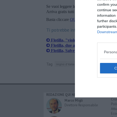
confirm you
Se vuoi leggere le notizie principali della T
continue se
Arriva gratis tutti i giorni alle 20:00 dirett
information 
Basta cliccare
QUI
further disc
participants
Ti potrebbe interessare anche:
Downstream 
Flotilla, "violenze e abusi sui manifes
Flotilla, due attivisti livornesi bloccati
Flotilla, Salvetti scrive a Tajani e Pref
Persona
Tag
regno d'italia
livorno
istanbul
provinc
REDAZIONE QUI NEWS
CAT
Cro
Marco Migli
Poli
Direttore Responsabile
Attu
Eco