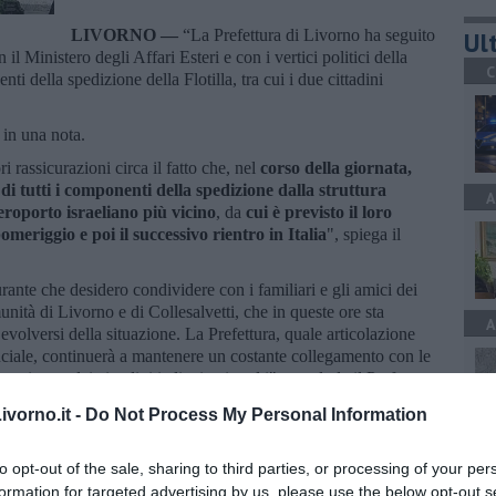
LIVORNO —
“La Prefettura di Livorno ha seguito
Ult
il Ministero degli Affari Esteri e con i vertici politici della
C
i della spedizione della Flotilla, tra cui i due cittadini
in una nota.
i rassicurazioni circa il fatto che, nel
corso della giornata,
di tutti i componenti della spedizione dalla struttura
A
aeroporto israeliano più vicino
, da
cui è previsto il loro
meriggio e poi il successivo rientro in Italia
", spiega il
urante che desidero condividere con i familiari e gli amici dei
unità di Livorno e di Collesalvetti, che in queste ore sta
A
olversi della situazione. La Prefettura, quale articolazione
vinciale, continuerà a mantenere un costante collegamento con le
o rientro dei cittadini italiani coinvolti", conclude il Prefetto.
vorno.it -
Do Not Process My Personal Information
A
to opt-out of the sale, sharing to third parties, or processing of your per
formation for targeted advertising by us, please use the below opt-out s