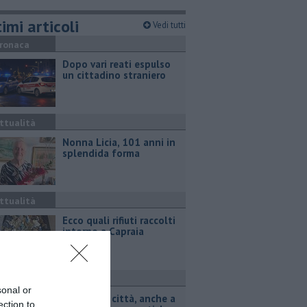
imi articoli
Vedi tutti
ronaca
Dopo vari reati espulso
un cittadino straniero
ttualità
Nonna Licia, 101 anni in
splendida forma
ttualità
Ecco quali rifiuti raccolti
intorno a Capraia
ttualità
sonal or
Animali in città, anche a
ection to