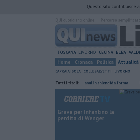
Questo sito contribuisce 
QUI
quotidiano online.
Percorso semplificat
TOSCANA
LIVORNO
CECINA
ELBA
VALD
Home
Cronaca
Politica
Attualità
CAPRAIA ISOLA
COLLESALVETTI
LIVORNO
tadino straniero
Nonna Licia, 101 anni in splendida forma
Tutti i titoli:
Ecco qua
Grave per Infantino la
perdita di Wenger