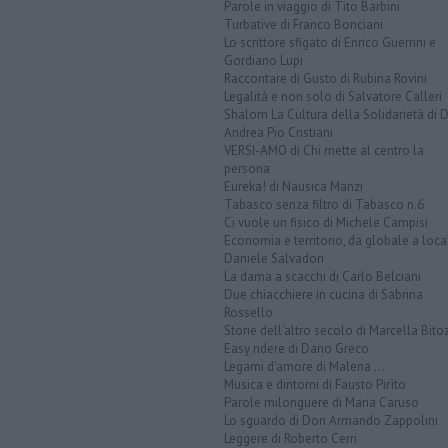
Parole in viaggio di Tito Barbini
Turbative di Franco Bonciani
Lo scrittore sfigato di Enrico Guerrini e
Gordiano Lupi
Raccontare di Gusto di Rubina Rovini
Legalità e non solo di Salvatore Calleri
Shalom La Cultura della Solidarietà di 
Andrea Pio Cristiani
VERSI-AMO di Chi mette al centro la
persona
Eureka! di Nausica Manzi
Tabasco senza filtro di Tabasco n.6
Ci vuole un fisico di Michele Campisi
Economia e territorio, da globale a loca
Daniele Salvadori
La dama a scacchi di Carlo Belciani
Due chiacchiere in cucina di Sabrina
Rossello
Storie dell'altro secolo di Marcella Bito
Easy ridere di Dario Greco
Legami d'amore di Malena ...
Musica e dintorni di Fausto Pirìto
Parole milonguere di Maria Caruso
Lo sguardo di Don Armando Zappolini
Leggere di Roberto Cerri