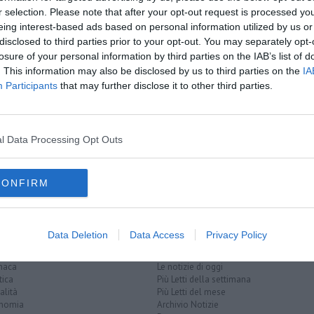
r selection. Please note that after your opt-out request is processed y
oscana iscriviti alla
Newsletter QUInews - ToscanaMedia.
eing interest-based ads based on personal information utilized by us or
amente nella tua casella di posta.
disclosed to third parties prior to your opt-out. You may separately opt-
losure of your personal information by third parties on the IAB’s list of
. This information may also be disclosed by us to third parties on the
IA
Participants
that may further disclose it to other third parties.
tanti"
etto
l Data Processing Opt Outs
ia di livorno
collesalvetti
CONFIRM
Data Deletion
Data Access
Privacy Policy
EGORIE
RUBRICHE
naca
Le notizie di oggi
tica
Più Letti della settimana
alità
Più Letti del mese
nomia
Archivio Notizie