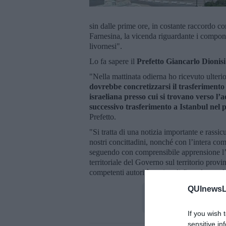
sin dalle prime ore, in costante raccordo con 
Farnesina, la vicenda riguardante i component
livornesi".
Lo fa sapere il
Prefetto Giancarlo Dionisi
"Nella mattinata odierna ho ricevuto ulterior
dovrebbe concretizzarsi il trasferimento 
israeliana presso cui si trovano verso l’
successivo trasferimento a Istanbul nel po
Prefetto.
"Si tratta di una notizia importante e rassic
nostri concittadini, nonché con l’intera com
seguendo con comprensibile apprensione l’ev
territoriale del Governo sul territorio pro
competenti autorità nazionali fino al complet
QUInewsLi
If you wish 
sensitive in