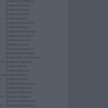
QuiNewsCasentino.it
QuiNewsCecina.it
QuiNewsChianti.it
QuiNewsCuoio.it
QuiNewsElba.it
i
QuiNewsEmpolese.it
QuiNewsFirenze.it
QuiNewsGarfagnana.it
QuiNewsGrosseto.it
QuiNewsLivorno.it
QuiNewsLucca.it
QuiNewsLunigiana.it
QuiNewsMaremma.it
QuiNewsMassaCarrara.it
ATTE
QuiNewsMugello.it
QuiNewsPisa.it
QuiNewsPistoia.it
nari
QuiNewsPrato.it
a
QuiNewsSiena.it
QuiNewsValbisenzio.it
QuiNewsValdarno.it
i
QuiNewsValdelsa.it
o e
QuiNewsValdera.it
QuiNewsValdichiana.it
lla
QuiNewsValdicornia.it