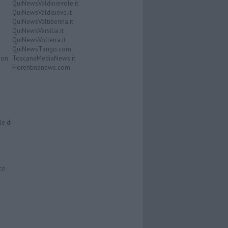
QuiNewsValdinievole.it
QuiNewsValdisieve.it
QuiNewsValtiberina.it
QuiNewsVersilia.it
QuiNewsVolterra.it
QuiNewsTango.com
Don
ToscanaMediaNews.it
Fiorentinanews.com
le di
zzi