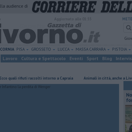
alla audience di
o
Aggiornato alle 01:55
METE
Gio
ICORNIA
PISA
GROSSETO
LUCCA
MASSA CARRARA
PISTOIA
Lavoro
Cultura e Spettacolo
Eventi
Sport
Blog
Intervi
li rifiuti raccolti intorno a Capraia
Animali in città, anche a Livorno b
No
fo