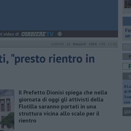
Fi
un
GIOVEDÌ
21 MAGGIO 2026
ORE 11:16
ti, "presto rientro in
Q
A L
Il Prefetto Dionisi spiega che nella
di 
Scar
giornata di oggi gli attivisti della
con 
Flotilla saranno portati in una
QUI
struttura vicina allo scalo per il
rientro