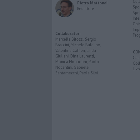
Cult
Pietro Mattonai
Spo
Redattore
Spet
Inte
Opi
Imp
Collaboratori
Pro
Marcella Bitozzi, Sergio
Braccini, Michele Bufalino,
Valentina Caffieri, Linda
CO
Giuliani, Dina Laurenzi,
Capr
Monica Nocciolini, Paolo
Coll
Nocentini, Gabriele
Liv
Santarnecchi, Paola Silvi.