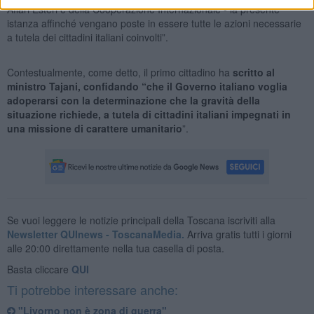
Affari Esteri e della Cooperazione Internazionale - la presente
istanza affinché vengano poste in essere tutte le azioni necessarie
a tutela dei cittadini italiani coinvolti”.
Contestualmente, come detto, il primo cittadino ha
scritto al
ministro Tajani, confidando “che il Governo italiano voglia
adoperarsi con la determinazione che la gravità della
situazione richiede, a tutela di cittadini italiani impegnati in
una missione di carattere umanitario
”.
Se vuoi leggere le notizie principali della Toscana iscriviti alla
Newsletter QUInews - ToscanaMedia.
Arriva gratis tutti i giorni
alle 20:00 direttamente nella tua casella di posta.
Basta cliccare
QUI
Ti potrebbe interessare anche:
"Livorno non è zona di guerra"