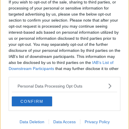
If you wish to opt-out of the sale, sharing to third parties, or
processing of your personal or sensitive information for
targeted advertising by us, please use the below opt-out
Nelle note, Salvetti esprime la "
viva preoccupazione sua e
section to confirm your selection. Please note that after your
dell'intera comunità livornese per la sorte di due concittadini
opt-out request is processed you may continue seeing
residenti al Villaggio Emilio, Claudio e Federico Paganelli,
interest-based ads based on personal information utilized by
fermati dalle autorità militari israeliane mentre si trovavano a
us or personal information disclosed to third parties prior to
bordo della Global Sumud,
l'imbarcazione umanitaria diretta a
your opt-out. You may separately opt-out of the further
Gaza intercettata nelle scorse ore".
disclosure of your personal information by third parties on the
IAB’s list of downstream participants. This information may
also be disclosed by us to third parties on the
IAB’s List of
In primis il sindaco ha scritto al Prefetto: “Siamo certi che la
Downstream Participants
that may further disclose it to other
Prefettura sia già informata dell'accaduto e che stia seguendo con
attenzione l'evolversi della vicenda attraverso i canali istituzionali
third parties.
competenti. Desideriamo tuttavia rappresentarLe formalmente la
Personal Data Processing Opt Outs
necessità che le autorità nazionali si attivino con la massima
urgenza per ottenere notizie certe sulle condizioni dei due
cittadini
e per esercitare ogni utile pressione diplomatica
CONFIRM
finalizzata al loro rilascio, insieme a quello degli altri membri
dell'equipaggio. La preghiamo pertanto di volerci aggiornare su
quanto eventualmente già noto a codesta Prefettura in merito alla
situazione dei signori Paganelli, e di voler trasmettere alle
Data Deletion
Data Access
Privacy Policy
competenti autorità nazionali - in primo luogo al Ministero degli