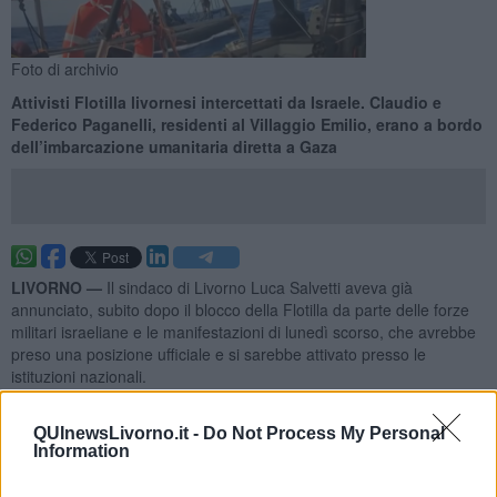
Foto di archivio
Attivisti Flotilla livornesi intercettati da Israele. Claudio e
Federico Paganelli, residenti al Villaggio Emilio, erano a bordo
dell’imbarcazione umanitaria diretta a Gaza
LIVORNO —
Il sindaco di Livorno Luca Salvetti aveva già
annunciato, subito dopo il blocco della Flotilla da parte delle forze
militari israeliane e le manifestazioni di lunedì scorso, che avrebbe
preso una posizione ufficiale e si sarebbe attivato presso le
istituzioni nazionali.
In seguito a questo impegno, oggi il
sindaco ha inviato due
lettere
: una al
prefetto Giancarlo Dionisi
e
una al ministro degli
QUInewsLivorno.it -
Do Not Process My Personal
Information
Affari Esteri e della Cooperazione Internazionale, Antonio
Tajani.