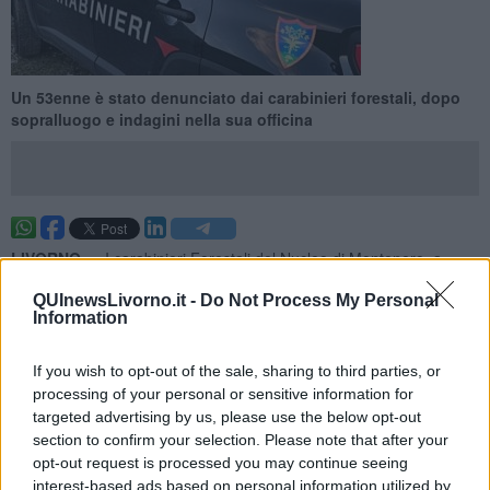
Un 53enne è stato denunciato dai carabinieri forestali, dopo
sopralluogo e indagini nella sua officina
LIVORNO —
I carabinieri Forestali del Nucleo di Montenero, a
seguito di un’attività di hanno denunciato all’autorità giudiziaria di
QUInewsLivorno.it -
Do Not Process My Personal
Livorno un 53enne del posto, pregiudicato, titolare di un esercizio
Information
commerciale per la riparazione di veicoli.
In particolare, come spiega i carabinieri in una nota, a seguito del
If you wish to opt-out of the sale, sharing to third parties, or
loro sopralluogo, è emerso che l’artigiano, sul retro dell’officina,
processing of your personal or sensitive information for
teneva ben 10 cani in condizioni di incuria, soprattutto in pessime
targeted advertising by us, please use the below opt-out
condizioni igienico sanitarie.
section to confirm your selection. Please note that after your
opt-out request is processed you may continue seeing
interest-based ads based on personal information utilized by