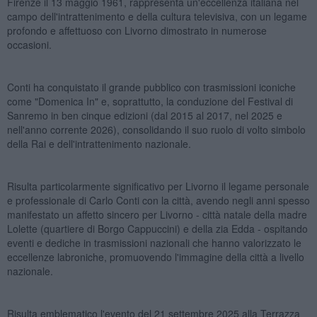
Firenze il 13 maggio 1961, rappresenta un'eccellenza italiana nel
campo dell'intrattenimento e della cultura televisiva, con un legame
profondo e affettuoso con Livorno dimostrato in numerose
occasioni.
Conti ha conquistato il grande pubblico con trasmissioni iconiche
come "Domenica In" e, soprattutto, la conduzione del Festival di
Sanremo in ben cinque edizioni (dal 2015 al 2017, nel 2025 e
nell'anno corrente 2026), consolidando il suo ruolo di volto simbolo
della Rai e dell'intrattenimento nazionale.
Risulta particolarmente significativo per Livorno il legame personale
e professionale di Carlo Conti con la città, avendo negli anni spesso
manifestato un affetto sincero per Livorno - città natale della madre
Lolette (quartiere di Borgo Cappuccini) e della zia Edda - ospitando
eventi e dediche in trasmissioni nazionali che hanno valorizzato le
eccellenze labroniche, promuovendo l'immagine della città a livello
nazionale.
Risulta emblematico l'evento del 21 settembre 2025 alla Terrazza