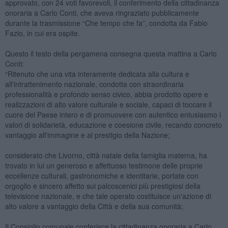
approvato, con 24 voti favorevoli, il conferimento della cittadinanza
onoraria a Carlo Conti, che aveva ringraziato pubblicamente
durante la trasmissione “Che tempo che fa”, condotta da Fabio
Fazio, in cui era ospite.
Questo il testo della pergamena consegna questa mattina a Carlo
Conti:
“Ritenuto che una vita interamente dedicata alla cultura e
all'intrattenimento nazionale, condotta con straordinaria
professionalità e profondo senso civico, abbia prodotto opere e
realizzazioni di alto valore culturale e sociale, capaci di toccare il
cuore del Paese intero e di promuovere con autentico entusiasmo i
valori di solidarietà, educazione e coesione civile, recando concreto
vantaggio all'immagine e al prestigio della Nazione;
considerato che Livorno, città natale della famiglia materna, ha
trovato in lui un generoso e affettuoso testimone delle proprie
eccellenze culturali, gastronomiche e identitarie, portate con
orgoglio e sincero affetto sui palcoscenici più prestigiosi della
televisione nazionale, e che tale operato costituisce un'azione di
alto valore a vantaggio della Città e della sua comunità;
Il Consiglio comunale conferisce la cittadinanza onoraria a Carlo