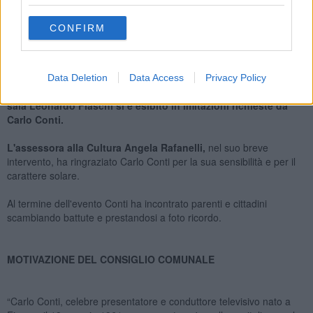
autenticità del carattere toscano, rivendicando con orgoglio
un'appartenenza che è allo stesso tempo emotiva, storica e
CONFIRM
profondamente personale.
Durante la cerimonia sono stati proiettati
video con i saluti dei
suoi cari amici (Pieraccioni, Panariello, Pantani, Militello,
Data Deletion
Data Access
Privacy Policy
Ballantini
) e sulla storia che lo lega al pittore Giovanni March.
In
sala Leonardo Fiaschi si è esibito in imitazioni richieste da
Carlo Conti.
L'assessora alla Cultura Angela Rafanelli,
nel suo breve
intervento, ha ringraziato Carlo Conti per la sua sensibilità e per il
carattere solare.
Al termine dell'evento Conti ha incontrato parenti e cittadini
scambiando battute e prestandosi a foto ricordo.
MOTIVAZIONE DEL CONSIGLIO COMUNALE
“Carlo Conti, celebre presentatore e conduttore televisivo nato a