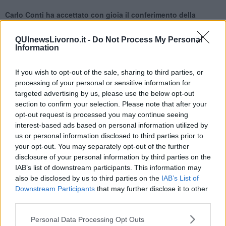
Carlo Conti ha accettato con gioia il conferimento della
cittadinanza onoraria di Livorno, descrivendola come "il
raggiungimento della perfezione perché unisce le sue radici
QUInewsLivorno.it -
Do Not Process My Personal
fiorentine a quelle labroniche"
.
Information
Attraverso un flusso di ricordi d'infanzia legati alla pesca sugli
scogli, alla famiglia, alla mamma e alla
figura leggendaria della
If you wish to opt-out of the sale, sharing to third parties, or
zia
"
campionessa di cacciucco",
ha delinato un
legame
processing of your personal or sensitive information for
viscerale con la città fatto di tradizioni culinarie e spirito
targeted advertising by us, please use the below opt-out
goliardico
. Non sono mancati momenti di commozione nel
section to confirm your selection. Please note that after your
ricordare i parenti scomparsi e momenti di vita vissuta, come
opt-out request is processed you may continue seeing
quando ha parlato dello zio che ha pescato tutti i favolli degli scogli
interest-based ads based on personal information utilized by
della Terrazza Mascagni, o lui stesso che ha iniziato a pescare
us or personal information disclosed to third parties prior to
all'età di 8 anni insieme al suo nonno.
your opt-out. You may separately opt-out of the further
Conti, che ha parlato quindici minuti, ha raccontato che
non manca
disclosure of your personal information by third parties on the
mai di promuovere la città, “la sua Livorno”,
compreso
IAB’s list of downstream participants. This information may
l'impegno per il recupero delle Terme del Corallo. Inoltre ha
also be disclosed by us to third parties on the
IAB’s List of
annunciato
l'istituzione del "Premio 5e5" dedicato alla satira e
Downstream Participants
that may further disclose it to other
all'ironia tipica livornese, che si terrà a Livorno il primo
third parties.
settembre
.
Personal Data Processing Opt Outs
Il discorso di Carlo Conti è stato un vero e proprio tributo alla