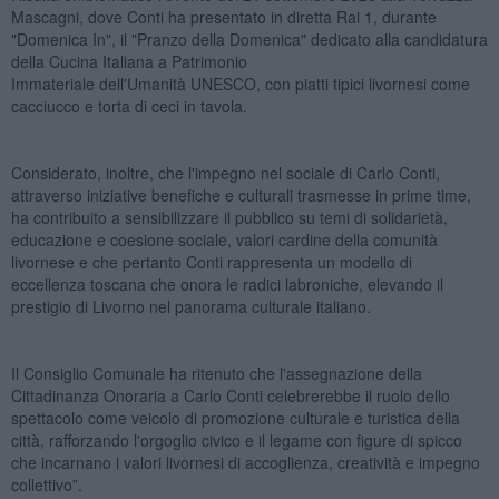
Mascagni, dove Conti ha presentato in diretta Rai 1, durante
"Domenica In", il "Pranzo della Domenica" dedicato alla candidatura
della Cucina Italiana a Patrimonio
Immateriale dell'Umanità UNESCO, con piatti tipici livornesi come
cacciucco e torta di ceci in tavola.
Considerato, inoltre, che l'impegno nel sociale di Carlo Conti,
attraverso iniziative benefiche e culturali trasmesse in prime time,
ha contribuito a sensibilizzare il pubblico su temi di solidarietà,
educazione e coesione sociale, valori cardine della comunità
livornese e che pertanto Conti rappresenta un modello di
eccellenza toscana che onora le radici labroniche, elevando il
prestigio di Livorno nel panorama culturale italiano.
Il Consiglio Comunale ha ritenuto che l'assegnazione della
Cittadinanza Onoraria a Carlo Conti celebrerebbe il ruolo dello
spettacolo come veicolo di promozione culturale e turistica della
città, rafforzando l'orgoglio civico e il legame con figure di spicco
che incarnano i valori livornesi di accoglienza, creatività e impegno
collettivo”.