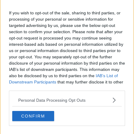
Torna il concorso di cucina per le zone Mab
Unesco
If you wish to opt-out of the sale, sharing to third parties, or
La Toscana premia Eleonora, regina di
processing of your personal or sensitive information for
Masterchef
targeted advertising by us, please use the below opt-out
section to confirm your selection. Please note that after your
Duomo e Cisternino si illuminano di blu
opt-out request is processed you may continue seeing
interest-based ads based on personal information utilized by
Eleonora Riso trionfa a Masterchef Italia 13
us or personal information disclosed to third parties prior to
your opt-out. You may separately opt-out of the further
Livorno in tavola, diretta su Rai Uno
disclosure of your personal information by third parties on the
IAB’s list of downstream participants. This information may
Livornese, 20 anni e cuoca professionista
also be disclosed by us to third parties on the
IAB’s List of
Downstream Participants
that may further disclose it to other
Quintali di pesce scaduto da mesi nel congelatore
third parties.
Due giovani livornesi diventano chef
Personal Data Processing Opt Outs
Upvivium, i migliori piatti a km0 dell'Arcipelago
CONFIRM
Upvivium, il miglior piatto a km0 è del Giglio