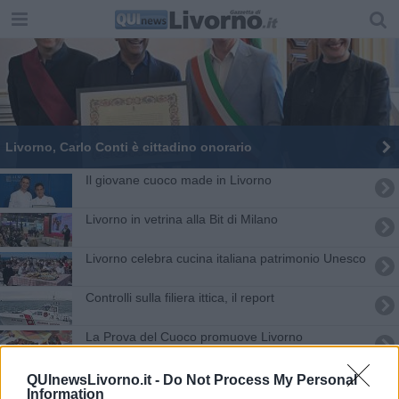
Livorno, Carlo Conti è cittadino onorario
Il giovane cuoco made in Livorno
Livorno in vetrina alla Bit di Milano
Livorno celebra cucina italiana patrimonio Unesco
Controlli sulla filiera ittica, il report
La Prova del Cuoco promuove Livorno
Livorno ha un altro chef
QUInewsLivorno.it -
Do Not Process My Personal
Information