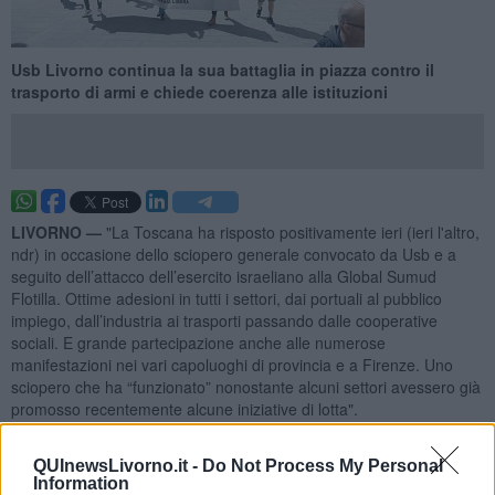
Usb Livorno continua la sua battaglia in piazza contro il
trasporto di armi e chiede coerenza alle istituzioni
LIVORNO —
"La Toscana ha risposto positivamente ieri (ieri l'altro,
ndr) in occasione dello sciopero generale convocato da Usb e a
seguito dell’attacco dell’esercito israeliano alla Global Sumud
Flotilla. Ottime adesioni in tutti i settori, dai portuali al pubblico
impiego, dall’industria ai trasporti passando dalle cooperative
sociali. E grande partecipazione anche alle numerose
manifestazioni nei vari capoluoghi di provincia e a Firenze. Uno
sciopero che ha “funzionato” nonostante alcuni settori avessero già
promosso recentemente alcune iniziative di lotta".
Lo scrive Usb Livorno in una nota.
QUInewsLivorno.it -
Do Not Process My Personal
Information