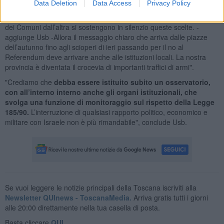
per la fabbrica Wass".
Data Deletion
Data Access
Privacy Policy
"Da una parte si espongono le bandiere della pace sulle facciate
dei Comuni dall’altra si sostengono in silenzio queste scelte. -
aggiunge Usb -Allora il messaggio chiaro che arriva dalle piazze
dell’autunno fino agli scioperi di ieri passando per il no al
Referendum deve arrivare anche alle istituzioni locali. La nostra
provincia è diventata il crocevia di importanti traffici di armi".
"Crediamo che
debba essere istituito subito un osservatorio,
con all’interno interno anche gli organi istituzionali, che
svolga una funzione di monitoraggio sul rispetto della Legge
185/90.
L’interruzione di qualsiasi rapporto politico, economico e
militare con Israele non è più rimandabile", conclude Usb.
Se vuoi leggere le notizie principali della Toscana iscriviti alla
Newsletter QUInews - ToscanaMedia.
Arriva gratis tutti i giorni
alle 20:00 direttamente nella tua casella di posta.
Basta cliccare
QUI