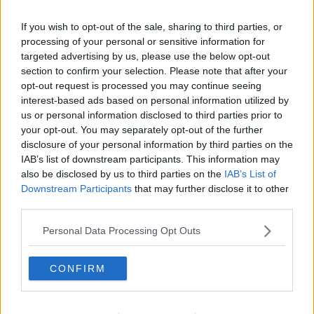
If you wish to opt-out of the sale, sharing to third parties, or
"Uno sciopero che restituisce un messaggio chiaro.
I lavoratori e
processing of your personal or sensitive information for
le lavoratrici si oppongono alle spese militari e ai piani di
targeted advertising by us, please use the below opt-out
riarmo che distolgono risorse importanti ai servizi pubblici
come scuola e sanità
. Si oppongono alla complicità con lo Stato
section to confirm your selection. Please note that after your
genocida di Israele e pretendono risposte chiare. A Livorno, dalla
opt-out request is processed you may continue seeing
mattina fino al tardo pomeriggio, sono stati centinaia i lavoratori e le
interest-based ads based on personal information utilized by
lavoratrici che hanno sono scesi in piazza".
us or personal information disclosed to third parties prior to
your opt-out. You may separately opt-out of the further
"Al di là delle dichiarazioni di circostanza nella nostra provincia le
disclosure of your personal information by third parties on the
istituzioni continuano a mantenere un atteggiamento ambiguo. -
IAB’s list of downstream participants. This information may
prosegue Usb - Basti pensare all’enorme mole di armamenti che
also be disclosed by us to third parties on the
IAB’s List of
periodicamente viene caricata e scaricata dal porto di Piombino.
Downstream Participants
that may further disclose it to other
Recentemente un carico di esplosivi e detonatori aveva come
third parties.
destinazione addirittura il porto di Gedda in Arabia Saudita durante
la guerra con l’Iran. La movimentazione di esplosivi avviene a
Personal Data Processing Opt Outs
poche centinaia di metri dalla nave rigassificatrice e le banchine
adibite al trasporto passegeri. Basti pensare alla richiesta di utilizzo
militare di alcune banchine portuali per testare sottomarini nucleari
CONFIRM
a Livorno mentre le armi da e per la base di Camp Darby
continuano a transitare nel nostro porto nonostante blocchi e
protese. Per non parlare dell’allargamento, approvato dal Comune,