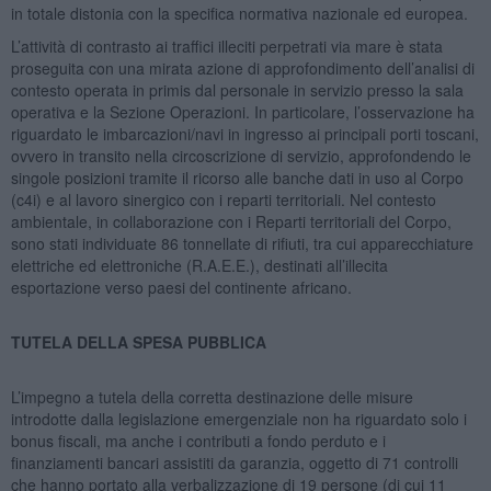
in totale distonia con la specifica normativa nazionale ed europea.
L’attività di contrasto ai traffici illeciti perpetrati via mare è stata
proseguita con una mirata azione di approfondimento dell’analisi di
contesto operata in primis dal personale in servizio presso la sala
operativa e la Sezione Operazioni. In particolare, l’osservazione ha
riguardato le imbarcazioni/navi in ingresso ai principali porti toscani,
ovvero in transito nella circoscrizione di servizio, approfondendo le
singole posizioni tramite il ricorso alle banche dati in uso al Corpo
(c4i) e al lavoro sinergico con i reparti territoriali. Nel contesto
ambientale, in collaborazione con i Reparti territoriali del Corpo,
sono stati individuate 86 tonnellate di rifiuti, tra cui apparecchiature
elettriche ed elettroniche (R.A.E.E.), destinati all’illecita
esportazione verso paesi del continente africano.
TUTELA DELLA SPESA PUBBLICA
L’impegno a tutela della corretta destinazione delle misure
introdotte dalla legislazione emergenziale non ha riguardato solo i
bonus fiscali, ma anche i contributi a fondo perduto e i
finanziamenti bancari assistiti da garanzia, oggetto di 71 controlli
che hanno portato alla verbalizzazione di 19 persone (di cui 11