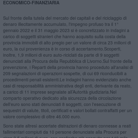
ECONOMICO-FINANZIARIA
Sul fronte della tutela del mercato dei capitali e del riciclaggio di
denaro illecitamente accumulato, l'impegno profuso tra il 1°
gennaio 2022 e il 31 maggio 2023 si è concretizzato in indagini a
carico di soggetti stranieri che hanno acquisito sulla costa della
provincia immobili di alto pregio per un valore di circa 23 milioni di
euro, la cui provenienza è in corso di accertamento.Scoperti,
inoltre, 1,9 milioni di euro auto-riciclati da parte di 9 soggetti
denunciati alla Procura della Repubblica di Livorno.Sul fronte della
prevenzione, i Reparti della provincia hanno proceduto all'analisi di
209 segnalazioni di operazioni sospette, di cui 69 riconducibili a
procedimenti penali esistenti.Le indagini hanno evidenziato anche
casi di responsabilità amministrativa degli enti, derivante da reato,
a carico di 11 imprese segnalate all’Autorità giudiziaria.Nel
comparto operativo dedicato alla sicurezza della circolazione
dell'euro sono stati denunciati 8 soggetti, con l'esecuzione di
sequestri di valute, titoli, certificati e valori bollati contraffatti per un
valore complessivo di oltre 46.000 euro.
Sono state altresì accertate distrazioni di denaro connesse a reati
fallimentari compiuti da 10 persone denunciate alla Procura per
circa 3,5 milioni di euro, con confische già eseguite per 140 mila