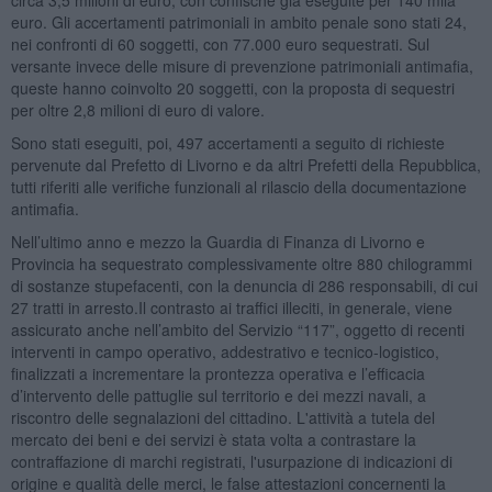
euro. Gli accertamenti patrimoniali in ambito penale sono stati 24,
nei confronti di 60 soggetti, con 77.000 euro sequestrati. Sul
versante invece delle misure di prevenzione patrimoniali antimafia,
queste hanno coinvolto 20 soggetti, con la proposta di sequestri
per oltre 2,8 milioni di euro di valore.
Sono stati eseguiti, poi, 497 accertamenti a seguito di richieste
pervenute dal Prefetto di Livorno e da altri Prefetti della Repubblica,
tutti riferiti alle verifiche funzionali al rilascio della documentazione
antimafia.
Nell’ultimo anno e mezzo la Guardia di Finanza di Livorno e
Provincia ha sequestrato complessivamente oltre 880 chilogrammi
di sostanze stupefacenti, con la denuncia di 286 responsabili, di cui
27 tratti in arresto.Il contrasto ai traffici illeciti, in generale, viene
assicurato anche nell’ambito del Servizio “117”, oggetto di recenti
interventi in campo operativo, addestrativo e tecnico-logistico,
finalizzati a incrementare la prontezza operativa e l’efficacia
d’intervento delle pattuglie sul territorio e dei mezzi navali, a
riscontro delle segnalazioni del cittadino. L'attività a tutela del
mercato dei beni e dei servizi è stata volta a contrastare la
contraffazione di marchi registrati, l'usurpazione di indicazioni di
origine e qualità delle merci, le false attestazioni concernenti la