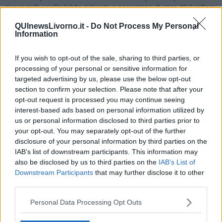
denunciati) per l’indebita richiesta o percezione di circa 49,6 milioni
di euro.Complessivamente, 267 sono stati gli interventi svolti a
QUInewsLivorno.it -
Do Not Process My Personal
tutela dei principali flussi di spesa, dagli appalti agli incentivi alle
Information
imprese, dalla spesa sanitaria alle erogazioni a carico del sistema
previdenziale, dai fondi europei alla responsabilità per danno
erariale, cui si aggiungono 148 deleghe d'indagine concluse in
If you wish to opt-out of the sale, sharing to third parties, or
collaborazione con la Magistratura ordinaria, 12 deleghe svolte con
processing of your personal or sensitive information for
la Corte dei Conti e 1 con la Procura Europea (EPPO).Le frodi
targeted advertising by us, please use the below opt-out
scoperte dai Reparti della provincia in danno del bilancio nazionale
section to confirm your selection. Please note that after your
e comunitario sono state pari a oltre 50,3 milioni di euro, mentre
opt-out request is processed you may continue seeing
quelle relative al settore della spesa previdenziale, assistenziale e
interest-based ads based on personal information utilized by
sanitaria, si attestano su oltre 540.000 euro, con 70 persone
us or personal information disclosed to third parties prior to
denunciate/verbalizzate a fonte di 153 controlli, che hanno difatti
your opt-out. You may separately opt-out of the further
consentito di accertare l'indebita corresponsione e/o richiesta di
disclosure of your personal information by third parties on the
prestazioni non spettanti.Sul versante erariale sono stati segnalati
IAB’s list of downstream participants. This information may
alla Magistratura contabile danni per oltre 21 milioni di euro, a
also be disclosed by us to third parties on the
IAB’s List of
carico di 24 responsabili.I controlli sul reddito di cittadinanza, svolti
Downstream Participants
that may further disclose it to other
in collaborazione con I'INPS, hanno riguardato, in maniera
third parties.
selettiva, soggetti connotati da concreti elementi di rischio. Nel
complesso, sono stati intercettati 540.000 euro indebitamente
Personal Data Processing Opt Outs
percepiti o richiesti e non ancora riscossi nonché 68 persone
denunciate all'Autorità giudiziaria per le ipotesi di reato previste