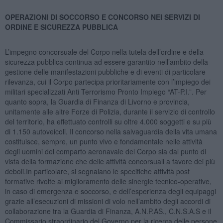
OPERAZIONI DI SOCCORSO E CONCORSO NEI SERVIZI DI
ORDINE E SICUREZZA PUBBLICA
L’impegno concorsuale del Corpo nella tutela dell’ordine e della
sicurezza pubblica continua ad essere garantito nell’ambito della
gestione delle manifestazioni pubbliche e di eventi di particolare
rilevanza, cui il Corpo partecipa prioritariamente con l’impiego dei
militari specializzati Anti Terrorismo Pronto Impiego “AT-P.I.”. Per
quanto sopra, la Guardia di Finanza di Livorno e provincia,
unitamente alle altre Forze di Polizia, durante il servizio di controllo
del territorio, ha effettuato controlli su oltre 4.000 soggetti e su più
di 1.150 autoveicoli. Il concorso nella salvaguardia della vita umana
costituisce, sempre, un punto vivo e fondamentale nelle attività
degli uomini del comparto aeronavale del Corpo sia dal punto di
vista della formazione che delle attività concorsuali a favore dei più
deboli.In particolare, si segnalano le specifiche attività post
formative rivolte al miglioramento delle sinergie tecnico-operative,
in caso di emergenza e soccorso, e dell’esperienza degli equipaggi
grazie all’esecuzioni di missioni di volo nell’ambito degli accordi di
collaborazione tra la Guardia di Finanza, A.N.P.AS., C.N.S.A.S e il
Commissario straordinario del Governo per la ricerca delle persone