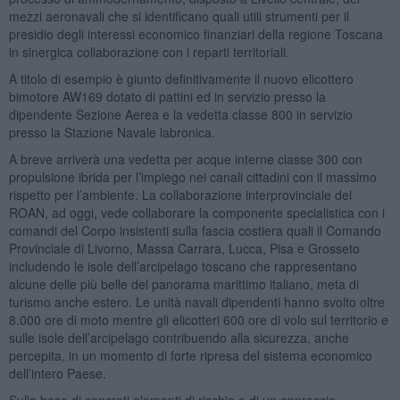
mezzi aeronavali che si identificano quali utili strumenti per il
presidio degli interessi economico finanziari della regione Toscana
in sinergica collaborazione con i reparti territoriali.
A titolo di esempio è giunto definitivamente il nuovo elicottero
bimotore AW169 dotato di pattini ed in servizio presso la
dipendente Sezione Aerea e la vedetta classe 800 in servizio
presso la Stazione Navale labronica.
A breve arriverà una vedetta per acque interne classe 300 con
propulsione ibrida per l’impiego nei canali cittadini con il massimo
rispetto per l’ambiente. La collaborazione interprovinciale del
ROAN, ad oggi, vede collaborare la componente specialistica con i
comandi del Corpo insistenti sulla fascia costiera quali il Comando
Provinciale di Livorno, Massa Carrara, Lucca, Pisa e Grosseto
includendo le isole dell’arcipelago toscano che rappresentano
alcune delle più belle del panorama marittimo italiano, meta di
turismo anche estero. Le unità navali dipendenti hanno svolto oltre
8.000 ore di moto mentre gli elicotteri 600 ore di volo sul territorio e
sulle isole dell’arcipelago contribuendo alla sicurezza, anche
percepita, in un momento di forte ripresa del sistema economico
dell’intero Paese.
Sulla base di concreti elementi di rischio e di un approccio