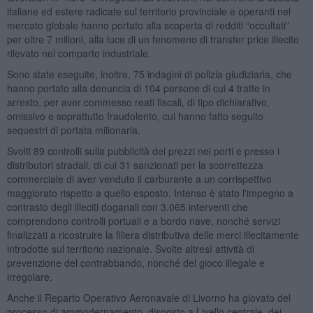
italiane ed estere radicate sul territorio provinciale e operanti nel
mercato globale hanno portato alla scoperta di redditi “occultati”
per oltre 7 milioni, alla luce di un fenomeno di transfer price illecito
rilevato nel comparto industriale.
Sono state eseguite, inoltre, 75 indagini di polizia giudiziaria, che
hanno portato alla denuncia di 104 persone di cui 4 tratte in
arresto, per aver commesso reati fiscali, di tipo dichiarativo,
omissivo e soprattutto fraudolento, cui hanno fatto seguito
sequestri di portata milionaria.
Svolti 89 controlli sulla pubblicità dei prezzi nei porti e presso i
distributori stradali, di cui 31 sanzionati per la scorrettezza
commerciale di aver venduto il carburante a un corrispettivo
maggiorato rispetto a quello esposto. Intenso è stato l'impegno a
contrasto degli illeciti doganali con 3.065 interventi che
comprendono controlli portuali e a bordo nave, nonché servizi
finalizzati a ricostruire la filiera distributiva delle merci illecitamente
introdotte sul territorio nazionale. Svolte altresì attività di
prevenzione del contrabbando, nonché del gioco illegale e
irregolare.
Anche il Reparto Operativo Aeronavale di Livorno ha giovato del
processo di ammodernamento, disposto a Livello centrale, dei