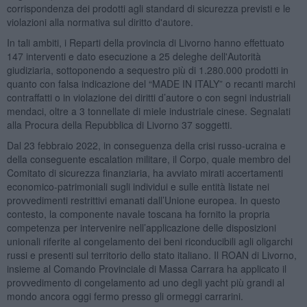
corrispondenza dei prodotti agli standard di sicurezza previsti e le
violazioni alla normativa sul diritto d'autore.
In tali ambiti, i Reparti della provincia di Livorno hanno effettuato
147 interventi e dato esecuzione a 25 deleghe dell'Autorità
giudiziaria, sottoponendo a sequestro più di 1.280.000 prodotti in
quanto con falsa indicazione del “MADE IN ITALY” o recanti marchi
contraffatti o in violazione dei diritti d’autore o con segni industriali
mendaci, oltre a 3 tonnellate di miele industriale cinese. Segnalati
alla Procura della Repubblica di Livorno 37 soggetti.
Dal 23 febbraio 2022, in conseguenza della crisi russo-ucraina e
della conseguente escalation militare, il Corpo, quale membro del
Comitato di sicurezza finanziaria, ha avviato mirati accertamenti
economico-patrimoniali sugli individui e sulle entità listate nei
provvedimenti restrittivi emanati dall’Unione europea. In questo
contesto, la componente navale toscana ha fornito la propria
competenza per intervenire nell’applicazione delle disposizioni
unionali riferite al congelamento dei beni riconducibili agli oligarchi
russi e presenti sul territorio dello stato italiano. Il ROAN di Livorno,
insieme al Comando Provinciale di Massa Carrara ha applicato il
provvedimento di congelamento ad uno degli yacht più grandi al
mondo ancora oggi fermo presso gli ormeggi carrarini.