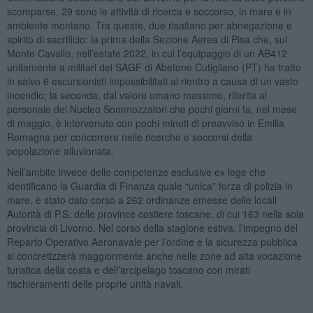
scomparse. 29 sono le attività di ricerca e soccorso, in mare e in
ambiente montano. Tra queste, due risaltano per abnegazione e
spirito di sacrificio: la prima della Sezione Aerea di Pisa che, sul
Monte Cavallo, nell’estate 2022, in cui l’equipaggio di un AB412
unitamente a militari del SAGF di Abetone Cutigliano (PT) ha tratto
in salvo 6 escursionisti impossibilitati al rientro a causa di un vasto
incendio; la seconda, dal valore umano massimo, riferita al
personale del Nucleo Sommozzatori che pochi giorni fa, nel mese
di maggio, è intervenuto con pochi minuti di preavviso in Emilia
Romagna per concorrere nelle ricerche e soccorsi della
popolazione alluvionata.
Nell’ambito invece delle competenze esclusive ex lege che
identificano la Guardia di Finanza quale “unica” forza di polizia in
mare, è stato dato corso a 262 ordinanze emesse delle locali
Autorità di P.S. delle province costiere toscane, di cui 163 nella sola
provincia di Livorno. Nel corso della stagione estiva, l’impegno del
Reparto Operativo Aeronavale per l’ordine e la sicurezza pubblica
si concretizzerà maggiormente anche nelle zone ad alta vocazione
turistica della costa e dell’arcipelago toscano con mirati
rischieramenti delle proprie unità navali.