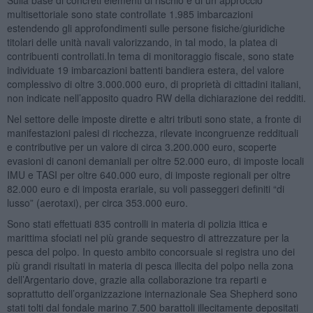
multisettoriale sono state controllate 1.985 imbarcazioni
estendendo gli approfondimenti sulle persone fisiche/giuridiche
titolari delle unità navali valorizzando, in tal modo, la platea di
contribuenti controllati.In tema di monitoraggio fiscale, sono state
individuate 19 imbarcazioni battenti bandiera estera, del valore
complessivo di oltre 3.000.000 euro, di proprietà di cittadini italiani,
non indicate nell’apposito quadro RW della dichiarazione dei redditi.
Nel settore delle imposte dirette e altri tributi sono state, a fronte di
manifestazioni palesi di ricchezza, rilevate incongruenze reddituali
e contributive per un valore di circa 3.200.000 euro, scoperte
evasioni di canoni demaniali per oltre 52.000 euro, di imposte locali
IMU e TASI per oltre 640.000 euro, di imposte regionali per oltre
82.000 euro e di imposta erariale, su voli passeggeri definiti “di
lusso” (aerotaxi), per circa 353.000 euro.
Sono stati effettuati 835 controlli in materia di polizia ittica e
marittima sfociati nel più grande sequestro di attrezzature per la
pesca del polpo. In questo ambito concorsuale si registra uno dei
più grandi risultati in materia di pesca illecita del polpo nella zona
dell’Argentario dove, grazie alla collaborazione tra reparti e
soprattutto dell’organizzazione internazionale Sea Shepherd sono
stati tolti dal fondale marino 7.500 barattoli illecitamente depositati