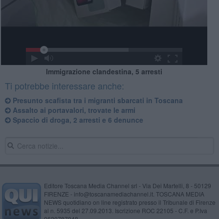
Immigrazione clandestina, 5 arresti
Ti potrebbe interessare anche:
Presunto scafista tra i migranti sbarcati in Toscana
Assalto ai portavalori, trovate le armi
Spaccio di droga, 2 arresti e 6 denunce
Editore Toscana Media Channel srl - Via Dei Martelli, 8 - 50129
FIRENZE - info@toscanamediachannel.it. TOSCANA MEDIA
NEWS quotidiano on line registrato presso il Tribunale di Firenze
al n. 5935 del 27.09.2013. Iscrizione ROC 22105 - C.F. e P.Iva
0620787048