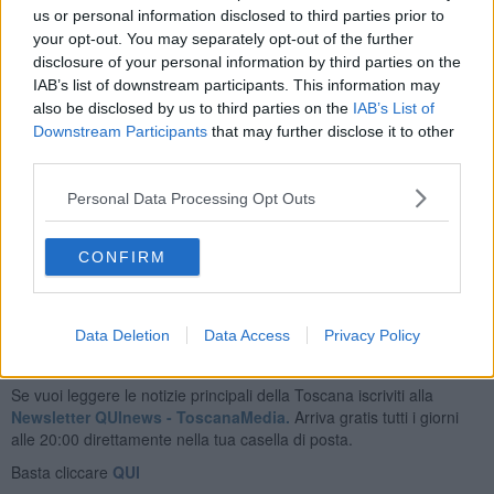
decine di devices, tra i quali pc, dispositivi di archiviazione digitale e
us or personal information disclosed to third parties prior to
smartphone, timbri clonati di Amministrazioni Comunali e
your opt-out. You may separately opt-out of the further
professionisti, centinaia di documenti di identità falsificati e
disclosure of your personal information by third parties on the
digitalizzati, nonché voluminosa documentazione cartacea e
IAB’s list of downstream participants. This information may
digitale artefatta, impedendo la presentazione agli Uffici Territoriali
also be disclosed by us to third parties on the
IAB’s List of
del Governo di tutta Italia di decine di migliaia di false richieste di
Downstream Participants
that may further disclose it to other
assunzione.
third parties.
Maggiori dettagli verranno illustrati dai carabinieri in sede di
conferenza stampa convocata per le ore 11 presso il Comando
Personal Data Processing Opt Outs
Provinciale di Livorno.
CONFIRM
Data Deletion
Data Access
Privacy Policy
Se vuoi leggere le notizie principali della Toscana iscriviti alla
Newsletter QUInews - ToscanaMedia.
Arriva gratis tutti i giorni
alle 20:00 direttamente nella tua casella di posta.
Basta cliccare
QUI