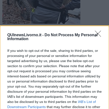
Fermati dai carabinieri forestali mentre percorrevano tracciati
non consentiti, sei motociclisti sono stati sanzionati
QUInewsLivorno.it -
Do Not Process My Personal
Information
If you wish to opt-out of the sale, sharing to third parties, or
processing of your personal or sensitive information for
targeted advertising by us, please use the below opt-out
LIVORNO —
Il Gruppo Carabinieri Forestale ha eseguito oggi un
section to confirm your selection. Please note that after your
controllo per contrastare il fenomeno della circolazione di mezzi
opt-out request is processed you may continue seeing
fuoristrada su tracciati non consentiti.
interest-based ads based on personal information utilized by
Utilizzando elementi raccolti nell’attività di perlustrazione e dando
us or personal information disclosed to third parties prior to
seguito a numerose segnalazioni pervenute da cittadini, sono state
your opt-out. You may separately opt-out of the further
dislocate alcune pattuglie.
disclosure of your personal information by third parties on the
IAB’s list of downstream participants. This information may
also be disclosed by us to third parties on the
IAB’s List of
Downstream Participants
that may further disclose it to other