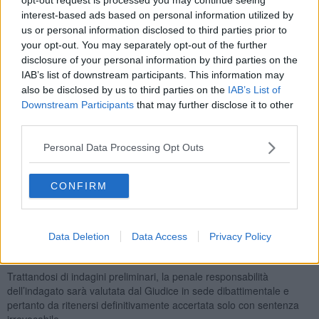
interest-based ads based on personal information utilized by
L’uomo, sui quarant’anni, infatti, all’atto di riportare i ragazzi a casa
us or personal information disclosed to third parties prior to
e riconsegnarli alla madre, una donna di oltre 30 anni, dopo aver
your opt-out. You may separately opt-out of the further
trascorso con loro il giorno di festa, a causa del clima già teso
disclosure of your personal information by third parties on the
creatosi nelle ore precedenti con la donna, con cui aveva avuto
IAB’s list of downstream participants. This information may
scambi di messaggi recriminatori, si è trovato a fronteggiare la ex
also be disclosed by us to third parties on the
IAB’s List of
moglie con la quale è scaturita un’accesa discussione.
Downstream Participants
that may further disclose it to other
Da qui si è avviato un duro litigio, a cui hanno preso parte attiva
third parties.
anche altri connazionali amici della donna giunti per fare da pacieri
ma che in realtà dalle offese si è poi passati ad un’aggressione
Personal Data Processing Opt Outs
reciproca vera e propria.
Le indagini condotte dalla Stazione Carabinieri di Montenero hanno
CONFIRM
fatto emergere il coinvolgimento attivo di tre persone che, nel
partecipare pubblicamente all violenta contesa, avrebbero messo in
serio pericolo oltre l’incolumità loro e di altre persone, soprattutto
Data Deletion
Data Access
Privacy Policy
dei figli minori, e sono stati quindi denunciati in stato di libertà per il
reato di rissa.
Trattandosi di indagini preliminari, la penale responsabilità
dell’indagato sarà valutata dal Giudice in sede dibattimentale e
pertanto da ritenersi definitivamente accertata solo con sentenza
irrevocabile.