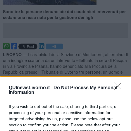
Sono tre le persone denunciate dai carabinieri intervenuti per
sedare una rissa nata per la gestione dei figli
LIVORNO —
I carabinieri della Stazione di Montenero, al termine di
una indagine scaturita da un intervento effettuato la sera di Pasqua
in via Provinciale Pisana, hanno denunciato alla Procura della
Repubblica presso il Tribunale di Livorno tre persone, un uomo e
due donne, tutti di origine dell’est Europa e di età compresa tra i
trenta ed i quarant’anni, per il reato di rissa.
QUInewsLivorno.it -
Do Not Process My Personal
Secondo la ricostruzione dei carabinieri, il tutto sarebbe nato da un
Information
litigio tra due ex coniugi per incomprensioni legate anche alla
gestione di figli in comune che poi sarebbe degenerato in
If you wish to opt-out of the sale, sharing to third parties, or
discussioni più accese fino a colluttazioni causate dell’intromissione
processing of your personal or sensitive information for
di una terza persona.
targeted advertising by us, please use the below opt-out
section to confirm your selection. Please note that after your
opt-out request is processed you may continue seeing