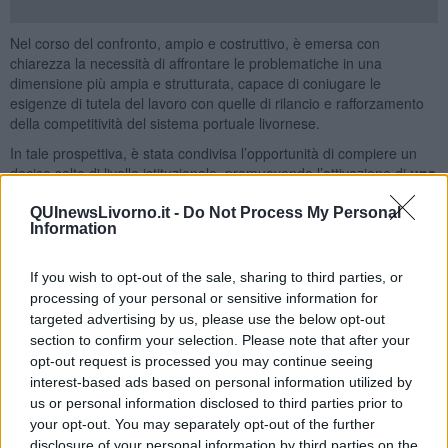
Nel corso del confronto, ampio e costruttivo, è emersa con
chiarezza la necessità di affrontare le problematiche in una
dimensione più ampia e strutturata, capace di coniugare le
esigenze di tutela del lavoro con quelle di rilancio e rafforzamento
della competitività del sistema portuale livornese.
In tale prospettiva, è stata condivisa l’opportunità di compiere un
deciso salto di livello istituzionale, promuovendo l’attivazione di
una
cabina di regia che veda il coinvolgimento della Regione
Toscana,
quale sede di confronto e impulso, all’interno della quale
QUInewsLivorno.it -
Do Not Process My Personal
Information
potranno essere attivati, in relazione alle specifiche esigenze, gli
strumenti già operativi, tra cui l’unità di crisi.
If you wish to opt-out of the sale, sharing to third parties, or
Alla cabina di regia saranno inoltre chiamati a partecipare, oltre ai
processing of your personal or sensitive information for
soggetti già intervenuti nella riunione odierna, tutte le
targeted advertising by us, please use the below opt-out
organizzazioni sindacali, Confindustria, le associazioni di categoria
section to confirm your selection. Please note that after your
interessate e l’Autorità di Sistema Portuale, al fine di costruire un
quadro condiviso di interventi.
opt-out request is processed you may continue seeing
interest-based ads based on personal information utilized by
Nel corso della riunione è stata inoltre fortemente sottolineata la
us or personal information disclosed to third parties prior to
necessità di garantire, quale priorità assoluta, la piena tutela
your opt-out. You may separately opt-out of the further
del lavoro esistente, anche sotto il profilo normativo e
disclosure of your personal information by third parties on the