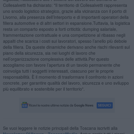
Collesalvetti ha dichiarato: "Il territorio di Collesalvetti rappresenta
uno snodo logistico strategico, grazie alla vicinanza con il porto di
Livorno, alla presenza dell’Interporto e di importanti operatori della
filiera automotive e di altri settori in espansione.Tuttavia, la logistica
resta un comparto esposto a forti criticità: dumping salariale,
frammentazione contrattuale e una competizione al ribasso negli
appalti che scarica i costi sui lavoratori, spesso l’anello più debole
della filiera. Da queste dinamiche derivano anche rischi rilevanti sul
piano della sicurezza, sia nei luoghi di lavoro che
nell’organizzazione complessiva delle attività.Per questo
accogliamo con favore l’apertura di un tavolo permanente che
coinvolga tutti i soggetti interessati, ciascuno per le proprie
responsabilità. È il momento di trasformare il confronto in azioni
concrete, per garantire qualità del lavoro, sicurezza e uno sviluppo
più equilibrato e sostenibile per il territorio".
Se vuoi leggere le notizie principali della Toscana iscriviti alla
Newsletter QUInews - ToscanaMedia.
Arriva gratis tutti i giorni