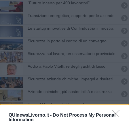
"Futuro incerto per 400 lavoratori"
Transizione energetica, supporto per le aziende
Le startup innovative di Confindustria in mostra
Sicurezza in porto al centro di un convegno
Sicurezza sul lavoro, un osservatorio provinciale
Addio a Paolo Vitelli, re degli yacht di lusso
Sicurezza aziende chimiche, impegni e risultati
Aziende chimiche, più sostenibilità e sicurezza
Verso il Manifesto del Lavoro Buono
QUInewsLivorno.it -
Do Not Process My Personal
Ss1 Aurelia ancora interdetta ai mezzi pesanti
Information