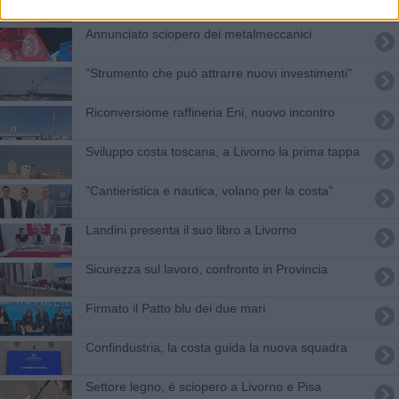
Annunciato sciopero dei metalmeccanici
"Strumento che può attrarre nuovi investimenti"
Riconversiome raffineria Eni, nuovo incontro
Sviluppo costa toscana, a Livorno la prima tappa
"Cantieristica e nautica, volano per la costa"
Landini presenta il suo libro a Livorno
Sicurezza sul lavoro, confronto in Provincia
Firmato il Patto blu dei due mari
Confindustria, la costa guida la nuova squadra
Settore legno, è sciopero a Livorno e Pisa