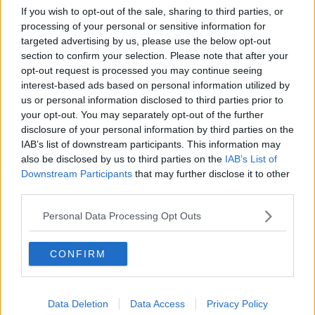
Confindustria Centro e Costa, nuovo presidente
If you wish to opt-out of the sale, sharing to third parties, or
processing of your personal or sensitive information for
Grandi Molini, raggiunto l'accordo
targeted advertising by us, please use the below opt-out
section to confirm your selection. Please note that after your
Trinseo, lavoratori ancora in agitazione
opt-out request is processed you may continue seeing
interest-based ads based on personal information utilized by
Grandi Molini, lavoratori in presidio
us or personal information disclosed to third parties prior to
your opt-out. You may separately opt-out of the further
Il patto per la formazione si rinnova e cresce
disclosure of your personal information by third parties on the
IAB’s list of downstream participants. This information may
Sciopero porti, "chiarimenti non più rinviabili"
also be disclosed by us to third parties on the
IAB’s List of
Downstream Participants
that may further disclose it to other
Confidustria, Neri guiderà portualità e logistica
third parties.
Personal Data Processing Opt Outs
Infortuni in calo ma non nel tragitto casa-lavoro
Logistica e trasporti, si inizia dalla formazione
CONFIRM
"Zona logistica semplificata per il rilancio"
Data Deletion
Data Access
Privacy Policy
Zona logistica semplificata, "strumento rilancio"