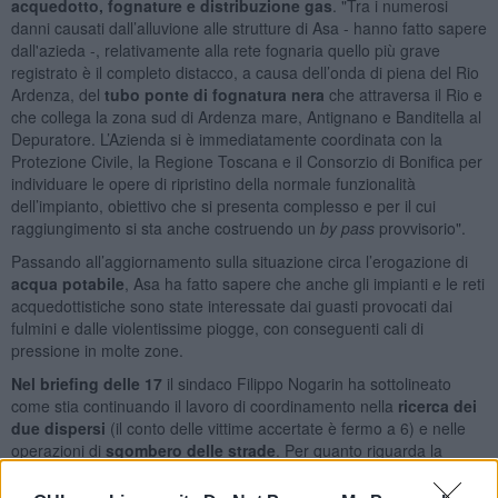
acquedotto, fognature e distribuzione gas
. "Tra i numerosi
danni causati dall’alluvione alle strutture di Asa - hanno fatto sapere
dall'azieda -, relativamente alla rete fognaria quello più grave
registrato è il completo distacco, a causa dell’onda di piena del Rio
Ardenza, del
tubo ponte di fognatura nera
che attraversa il Rio e
che collega la zona sud di Ardenza mare, Antignano e Banditella al
Depuratore. L’Azienda si è immediatamente coordinata con la
Protezione Civile, la Regione Toscana e il Consorzio di Bonifica per
individuare le opere di ripristino della normale funzionalità
dell’impianto, obiettivo che si presenta complesso e per il cui
raggiungimento si sta anche costruendo un
by pass
provvisorio".
Passando all’aggiornamento sulla situazione circa l’erogazione di
acqua potabile
, Asa ha fatto sapere che anche gli impianti e le reti
acquedottistiche sono state interessate dai guasti provocati dai
fulmini e dalle violentissime piogge, con conseguenti cali di
pressione in molte zone.
Nel briefing delle 17
il sindaco Filippo Nogarin ha sottolineato
come stia continuando il lavoro di coordinamento nella
ricerca dei
due dispersi
(il conto delle vittime accertate è fermo a 6) e nelle
operazioni di
sgombero delle strade
. Per quanto riguarda la
viabilità
cittadina
non si segnalano al momento significative
novità.