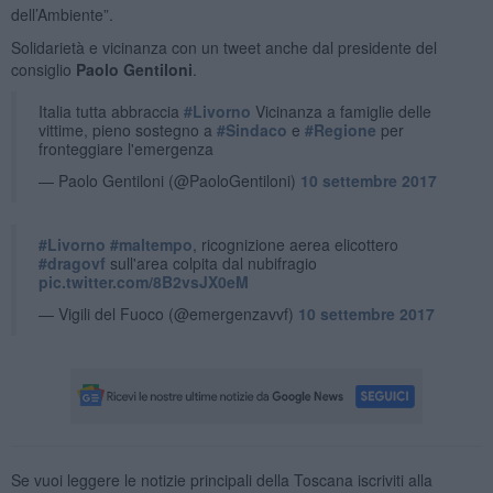
dell’Ambiente”.
Solidarietà e vicinanza con un tweet anche dal presidente del
consiglio
Paolo Gentiloni
.
Italia tutta abbraccia
#Livorno
Vicinanza a famiglie delle
vittime, pieno sostegno a
#Sindaco
e
#Regione
per
fronteggiare l'emergenza
— Paolo Gentiloni (@PaoloGentiloni)
10 settembre 2017
#Livorno
#maltempo
, ricognizione aerea elicottero
#dragovf
sull'area colpita dal nubifragio
pic.twitter.com/8B2vsJX0eM
— Vigili del Fuoco (@emergenzavvf)
10 settembre 2017
Se vuoi leggere le notizie principali della Toscana iscriviti alla