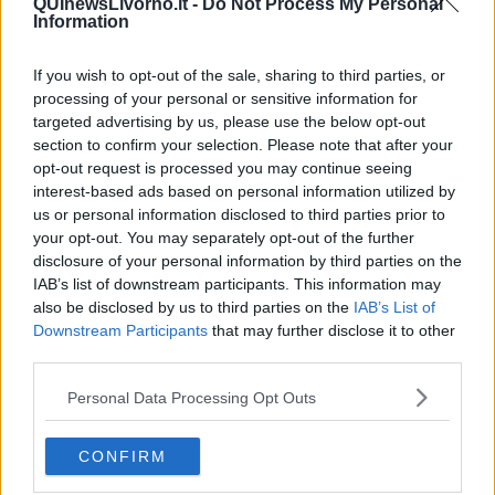
QUInewsLivorno.it -
Do Not Process My Personal
Information
Enel
sta operando intensamente nel ripristino di circa 2700
contatori che al momento non sono funzionanti; ciò significa per
moltissime famiglie non poter utilizzare la corrente elettrica.
If you wish to opt-out of the sale, sharing to third parties, or
processing of your personal or sensitive information for
Anche le Ferrovie dello Stato
stanno lavorando al ripristino di
targeted advertising by us, please use the below opt-out
almeno una delle due linee della Tirrenica.
section to confirm your selection. Please note that after your
Per quanto riguarda le attività di assistenza alla popolazione, si
opt-out request is processed you may continue seeing
stanno cercando soluzioni di
alloggio temporaneo in alberghi
in
interest-based ads based on personal information utilized by
modo da creare il minor disagio possibile a chi ha subito dei danni
us or personal information disclosed to third parties prior to
alla propria abitazione. Sono stati comunque allestiti posti letto e
your opt-out. You may separately opt-out of the further
previsti pasti caldi presso il c
entro operativo di Porta a Terra
disclosure of your personal information by third parties on the
(Pala Modigliani) disponibili per i numerosi volontari accreditati che
IAB’s list of downstream participants. This information may
si stanno adoprando nelle zone colpite.
also be disclosed by us to third parties on the
IAB’s List of
Si cerca di tenere costantemente
informata la popolazione
anche
Downstream Participants
that may further disclose it to other
attraverso il lavoro dei molti volontari delle associazioni presenti sul
third parties.
territorio già impegnati in un’intensa attività di sostegno.
Personal Data Processing Opt Outs
Il sindaco ha firmato anche un’ordinanza in cui ha disposto ”in via
contingibile e urgente, la
chiusura di tutte le scuole pubbliche e
private di ogni ordine e grado
nonché dei servizi educativi 0/3
CONFIRM
(nidi e spazio gioco) comunali e convenzionati e delle scuole
dell'infanzia per la giornata del 11 settembre 2017”. E’ stato