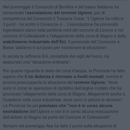
Nel pomeriggio il Consorzio di Bonifica 4 del basso Valdarno ha
comunicato l'
esondazione del torrente Ugione
, pur di
competenza del Consorzio 5 Toscana Costa. "L'Ugione ha rotto in
3 punti - ha scritto il Consorzio 4 -. L’esondazione ha provocato
ingentissimi danni nella periferia nord del comune di Livorno e nel
comune di Collesalvetti e l’allagamento della zona di Stagno e dello
stabilimento industriale dell’Eni
. Il personale del Consorzio 4
Basso Valdarno è sul posto per monitorare la situazione".
In serata la raffineria Eni, contattata dai vigili del fuoco, ha
assicurato una "situazione ordinaria".
Per quanto riguarda lo stato dei corsi d’acqua, la Provincia ha fatto
sapere che
il rio Ardenza è ritornato a livelli normali
, mentre è
ancora preoccupante la situazione del
torrente Ugione
, "dove
sono in corso le operazioni di ripristino dell’argine crollato che ha
provocato l’allagamento della zona di Stagno, Allagamenti anche a
Guasticce nella zona industriale, dove sono in azione le idrovore".
La Provincia ha poi
precisato che "non è in corso alcuna
esondazione
dell’Ugione e non è in corso alcuna evacuazione
dell’abitato di Stagno da parte del Comune di Collesalvetti".
Sempre nel pomeriggo Asa ha fatto il punto sulla situazione di