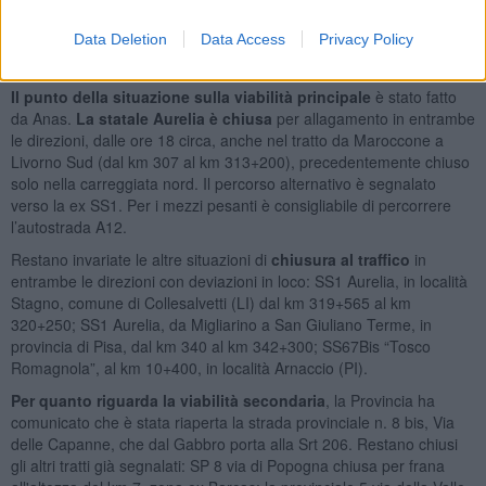
richiesto ai dirigenti scolastici di mettersi a disposizione per fare in
Data Deletion
Data Access
Privacy Policy
modo che possano essere aperti i plessi scolastici che dovranno
essere oggetto di accurati controlli da parte dei tecnici comunali.
Il punto della situazione sulla viabilità principale
è stato fatto
da Anas.
La statale Aurelia è chiusa
per allagamento in entrambe
le direzioni, dalle ore 18 circa, anche nel tratto da Maroccone a
Livorno Sud (dal km 307 al km 313+200), precedentemente chiuso
solo nella carreggiata nord. Il percorso alternativo è segnalato
verso la ex SS1. Per i mezzi pesanti è consigliabile di percorrere
l’autostrada A12.
Restano invariate le altre situazioni di
chiusura al traffico
in
entrambe le direzioni con deviazioni in loco: SS1 Aurelia, in località
Stagno, comune di Collesalvetti (LI) dal km 319+565 al km
320+250; SS1 Aurelia, da Migliarino a San Giuliano Terme, in
provincia di Pisa, dal km 340 al km 342+300; SS67Bis “Tosco
Romagnola”, al km 10+400, in località Arnaccio (PI).
Per quanto riguarda la viabilità secondaria
, la Provincia ha
comunicato che è stata riaperta la strada provinciale n. 8 bis, Via
delle Capanne, che dal Gabbro porta alla Srt 206. Restano chiusi
gli altri tratti già segnalati: SP 8 via di Popogna chiusa per frana