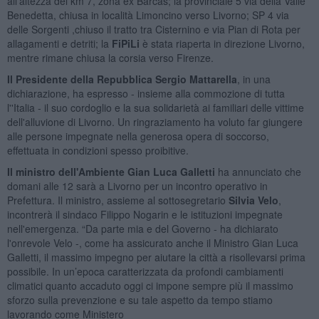
all'altezza del km 7, zona ex Barcas; la provinciale 5 via della Valle
Benedetta, chiusa in località Limoncino verso Livorno; SP 4 via
delle Sorgenti ,chiuso il tratto tra Cisternino e via Pian di Rota per
allagamenti e detriti; la
FiPiLi
è stata riaperta in direzione Livorno,
mentre rimane chiusa la corsia verso Firenze.
Il Presidente della Repubblica Sergio Mattarella
, in una
dichiarazione, ha espresso - insieme alla commozione di tutta
l''Italia - il suo cordoglio e la sua solidarietà ai familiari delle vittime
dell'alluvione di Livorno. Un ringraziamento ha voluto far giungere
alle persone impegnate nella generosa opera di soccorso,
effettuata in condizioni spesso proibitive.
Il ministro dell'Ambiente Gian Luca Galletti
ha annunciato che
domani alle 12 sarà a Livorno per un incontro operativo in
Prefettura. Il ministro, assieme al sottosegretario
Silvia Velo
,
incontrerà il sindaco Filippo Nogarin e le istituzioni impegnate
nell'emergenza. “Da parte mia e del Governo - ha dichiarato
l'onrevole Velo -, come ha assicurato anche il Ministro Gian Luca
Galletti, il massimo impegno per aiutare la città a risollevarsi prima
possibile. In un’epoca caratterizzata da profondi cambiamenti
climatici quanto accaduto oggi ci impone sempre più il massimo
sforzo sulla prevenzione e su tale aspetto da tempo stiamo
lavorando come Ministero