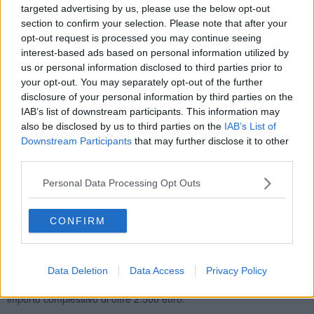
targeted advertising by us, please use the below opt-out
54enne livornese, rispettivamente amministratore unico e titolare di
section to confirm your selection. Please note that after your
due imprese edili operative nel cantiere oggetto di verifica.
opt-out request is processed you may continue seeing
interest-based ads based on personal information utilized by
us or personal information disclosed to third parties prior to
your opt-out. You may separately opt-out of the further
In particolare, all’imprenditrice è stata contestata la parziale
disclosure of your personal information by third parties on the
mancanza del parapetto dell’impalcatura, che la legge prescrive
IAB’s list of downstream participants. This information may
debba essere “robusto” ed “in buone condizioni” nel caso di
also be disclosed by us to third parties on the
IAB’s List of
impalcati di altezza maggiore di 2 metri.
Downstream Participants
that may further disclose it to other
Anche all’imprenditore livornese è stata contestata una carenza di
third parties.
sicurezza dell’impalcatura.
Personal Data Processing Opt Outs
Nella fattispecie, ad essere irregolare è stato l’eccessivo distacco, a
vari livelli di ponteggio, delle tavole fermapiede dalla parete
dell’immobile a cui era appoggiata.
CONFIRM
La legge non consente, infatti, che la distanza tra le tavole di
calpestio e la muratura sia superiore a 20 centimetri per evitare
incidenti potenzialmente molto pericolosi.
Data Deletion
Data Access
Privacy Policy
Le carenze riscontrate sono state sanzionate con due ammende di
importo complessivo di oltre 2.500 euro.