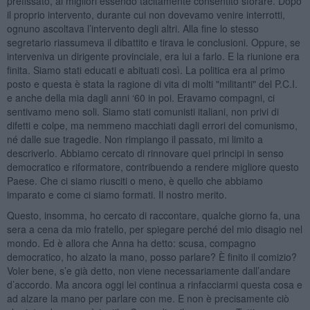
prefissato, ai migliori essendo tacitamente consentito sforare. Dopo
il proprio intervento, durante cui non dovevamo venire interrotti,
ognuno ascoltava l’intervento degli altri. Alla fine lo stesso
segretario riassumeva il dibattito e tirava le conclusioni. Oppure, se
interveniva un dirigente provinciale, era lui a farlo. E la riunione era
finita. Siamo stati educati e abituati così. La politica era al primo
posto e questa è stata la ragione di vita di molti "militanti" del P.C.I.
e anche della mia dagli anni ‘60 in poi. Eravamo compagni, ci
sentivamo meno soli. Siamo stati comunisti italiani, non privi di
difetti e colpe, ma nemmeno macchiati dagli errori del comunismo,
né dalle sue tragedie. Non rimpiango il passato, mi limito a
descriverlo. Abbiamo cercato di rinnovare quei principi in senso
democratico e riformatore, contribuendo a rendere migliore questo
Paese. Che ci siamo riusciti o meno, è quello che abbiamo
imparato e come ci siamo formati. Il nostro merito.
Questo, insomma, ho cercato di raccontare, qualche giorno fa, una
sera a cena da mio fratello, per spiegare perché del mio disagio nel
mondo. Ed è allora che Anna ha detto: scusa, compagno
democratico, ho alzato la mano, posso parlare? È finito il comizio?
Voler bene, s’e già detto, non viene necessariamente dall’andare
d’accordo. Ma ancora oggi lei continua a rinfacciarmi questa cosa e
ad alzare la mano per parlare con me. E non è precisamente ciò