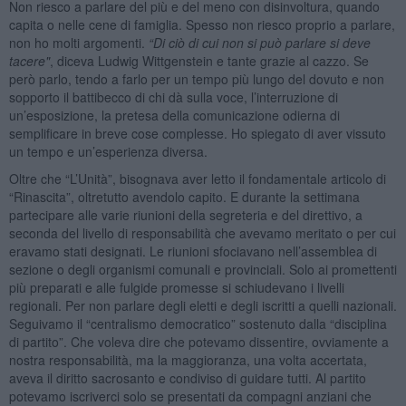
Non riesco a parlare del più e del meno con disinvoltura, quando
capita o nelle cene di famiglia. Spesso non riesco proprio a parlare,
non ho molti argomenti.
“
Di ciò di cui non si può parlare si
deve
tacere"
, diceva Ludwig Wittgenstein e tante grazie al cazzo. Se
però parlo, tendo a farlo per un tempo più lungo del dovuto e non
sopporto il battibecco di chi dà sulla voce, l’interruzione di
un’esposizione, la pretesa della comunicazione odierna di
semplificare in breve cose complesse. Ho spiegato di aver vissuto
un tempo e un’esperienza diversa.
Oltre che “L’Unità”, bisognava aver letto il fondamentale articolo di
“Rinascita”, oltretutto avendolo capito. E durante la settimana
partecipare alle varie riunioni della segreteria e del direttivo, a
seconda del livello di responsabilità che avevamo meritato o per cui
eravamo stati designati. Le riunioni sfociavano nell’assemblea di
sezione o degli organismi comunali e provinciali. Solo ai promettenti
più preparati e alle fulgide promesse si schiudevano i livelli
regionali. Per non parlare degli eletti e degli iscritti a quelli nazionali.
Seguivamo il “centralismo democratico” sostenuto dalla “disciplina
di partito”. Che voleva dire che potevamo dissentire, ovviamente a
nostra responsabilità, ma la maggioranza, una volta accertata,
aveva il diritto sacrosanto e condiviso di guidare tutti. Al partito
potevamo iscriverci solo se presentati da compagni anziani che