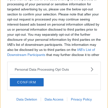
O sonho de um prisioneiro
processing of your personal or sensitive information for
Memòrias
targeted advertising by us, please use the below opt-out
Sto qui
Scrivi
section to confirm your selection. Please note that after your
Bestiario
opt-out request is processed you may continue seeing
Pillole
interest-based ads based on personal information utilized by
Veglia
us or personal information disclosed to third parties prior to
​“D” come delitto
your opt-out. You may separately opt-out of the further
D
disclosure of your personal information by third parties on the
Belle lettere
IAB’s list of downstream participants. This information may
25 Aprile
also be disclosed by us to third parties on the
IAB’s List of
Todo el bien, todo el mal
Downstream Participants
that may further disclose it to other
Silenzio
third parties.
Le parole
​L’Australiana
Personal Data Processing Opt Outs
Le stelle del jazz
Vita & morte
Auguri
CONFIRM
Moro
Passanti
Continuando, la nonna e il carretto
Data Deletion
Data Access
Privacy Policy
Metaverso smart
Fiamme