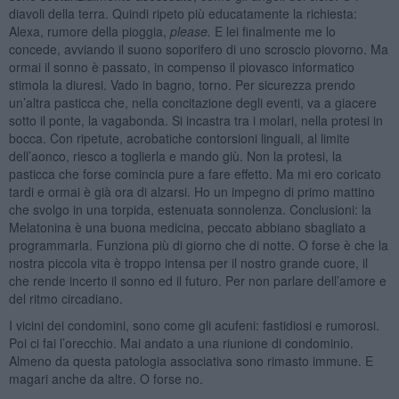
diavoli della terra. Quindi ripeto più educatamente la richiesta:
Alexa, rumore della pioggia,
please.
E lei finalmente me lo
concede, avviando il suono soporifero di uno scroscio piovorno. Ma
ormai il sonno è passato, in compenso il piovasco informatico
stimola la diuresi. Vado in bagno, torno. Per sicurezza prendo
un’altra pasticca che, nella concitazione degli eventi, va a giacere
sotto il ponte, la vagabonda. Si incastra tra i molari, nella protesi in
bocca. Con ripetute, acrobatiche contorsioni linguali, al limite
dell’aonco, riesco a toglierla e mando giù. Non la protesi, la
pasticca che forse comincia pure a fare effetto. Ma mi ero coricato
tardi e ormai è già ora di alzarsi. Ho un impegno di primo mattino
che svolgo in una torpida, estenuata sonnolenza. Conclusioni: la
Melatonina è una buona medicina, peccato abbiano sbagliato a
programmarla. Funziona più di giorno che di notte. O forse è che la
nostra piccola vita è troppo intensa per il nostro grande cuore, il
che rende incerto il sonno ed il futuro. Per non parlare dell’amore e
del ritmo circadiano.
I vicini dei condomini, sono come gli acufeni: fastidiosi e rumorosi.
Poi ci fai l’orecchio. Mai andato a una riunione di condominio.
Almeno da questa patologia associativa sono rimasto immune. E
magari anche da altre. O forse no.