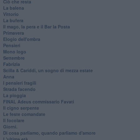
Ciò che resta
La balena
Vittorio
La bufera
Il mago, la pera e il Bar la Posta
Primavera
Elogio dell'ombra
Pensieri
Mono logo
Settembre
Fabrizia
​Scilla & Cariddi, un sogno di mezza estate
Anna
I pensieri fragili
Strada facendo
La pioggia
FINAL Adeus commissario Favati
Il cigno serpente
Le feste comandate
Il focolare
Giorni.
Di cosa parliamo, quando parliamo d'amore
L'ultima età