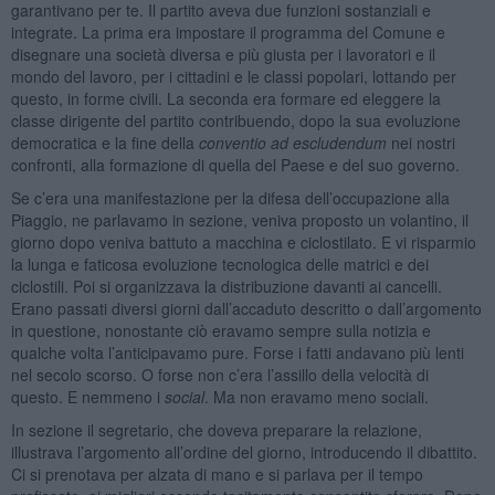
garantivano per te. Il partito aveva due funzioni sostanziali e
integrate. La prima era impostare il programma del Comune e
disegnare una società diversa e più giusta per i lavoratori e il
mondo del lavoro, per i cittadini e le classi popolari, lottando per
questo, in forme civili. La seconda era formare ed eleggere la
classe dirigente del partito contribuendo, dopo la sua evoluzione
democratica e la fine della
conventio ad escludendum
nei nostri
confronti, alla formazione di quella del Paese e del suo governo.
Se c’era una manifestazione per la difesa dell’occupazione alla
Piaggio, ne parlavamo in sezione, veniva proposto un volantino, il
giorno dopo veniva battuto a macchina e ciclostilato. E vi risparmio
la lunga e faticosa evoluzione tecnologica delle matrici e dei
ciclostili. Poi si organizzava la distribuzione davanti ai cancelli.
Erano passati diversi giorni dall’accaduto descritto o dall’argomento
in questione, nonostante ciò eravamo sempre sulla notizia e
qualche volta l’anticipavamo pure. Forse i fatti andavano più lenti
nel secolo scorso. O forse non c’era l’assillo della velocità di
questo. E nemmeno i
social
. Ma non eravamo meno sociali.
In sezione il segretario, che doveva preparare la relazione,
illustrava l’argomento all’ordine del giorno, introducendo il dibattito.
Ci si prenotava per alzata di mano e si parlava per il tempo