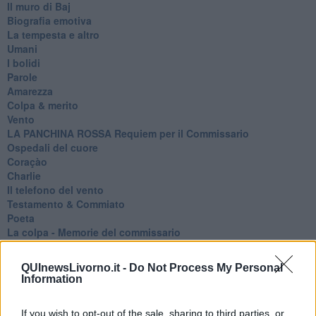
Il muro di Baj
Biografia emotiva
La tempesta e altro
Umani
I bolidi
Parole
Amarezza
Colpa & merito
Vento
​LA PANCHINA ROSSA Requiem per il Commissario
Ospedali del cuore
Coraçào
Charlie
Il telefono del vento
Testamento & Commiato
Poeta
​La colpa - Memorie del commissario
Autunno
Gracias a la vida
QUInewsLivorno.it -
Do Not Process My Personal
Somnium
Information
Fly me to the moon
Hop!
If you wish to opt-out of the sale, sharing to third parties, or