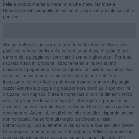
belle e probabilmente lo saranno anche state. Ma forse è
l’inguaribile e inspiegabile ottimismo di vivere che prevale sui cattivi
pensieri.
Si è già detto che per dormire prendo la Melatonina? Bene. Una
pasticca, prima di coricarmi e poi ordino ad Alexa di trasmettere il
rumore della pioggia per conciliare il sonno e gli acufeni. Per tutta
risposta Alexa mi propone l’abbonamento al nuovo suono
rilassante a pagamento. Le dico: ignora. Lei insiste: se cambi idea
chiedimi i nuovi rumori. La voce è suadente, ma l’effetto è
incazzante. Le dico
Stop
e poi: Alexa trasmetti rumore di pioggia,
cazzo! Almeno la pioggia è gratis per noi umani! Lei risponde: mi
dispiace, non capisco. Forse è mortificata o non ha dimestichezza
con il turpiloquio e la parola “cazzo”. Interrogata in proposito, si
accende, ma non formula risposta alcuna. Google invece qualcosa
deve sapere. Anche lui, se gli chiedi che vuol dire, risponde, scusa
non ho capito, ma se formuli meglio la richiesta e insisti,
domandandogli cos’è, emette un
bip
sonoro e dice asciutto:
“
pene”
.
Comunque al momento le nostre Intelligenze Artificiali domestiche
sono sostanzialmente asessuate, come gli angeli del cielo. O i