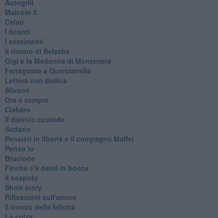
Autogrill
Malcom X
Celati
I ricordi
I sentimenti
Il ritorno di Belzeba
Gigi e la Madonna di Montenero
Ferragosto a Quercianella
Lettera con dedica
Silvano
Ora e sempre
Ciabàro
Il diavolo custode
Sudario
Pensieri in libertà e il compagno Maffei
Penso io
Brucione
Finché c'è denti in bocca
Il nespolo
Short story
Riflessioni sull'amore
Il tronco della felicità
La colza