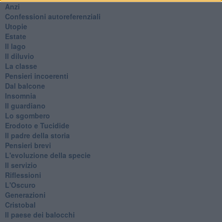
Anzi
Confessioni autoreferenziali
Utopie
Estate
Il lago
Il diluvio
La classe
Pensieri incoerenti
Dal balcone
Insomnia
Il guardiano
Lo sgombero
Erodoto e Tucidide
Il padre della storia
Pensieri brevi
L'evoluzione della specie
Il servizio
Riflessioni
L'Oscuro
Generazioni
Cristobal
Il paese dei balocchi