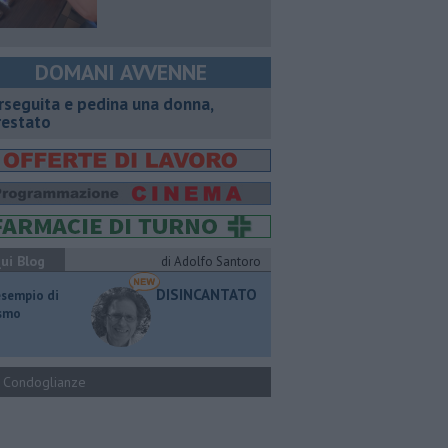
DOMANI AVVENNE
rseguita e pedina una donna,
restato
ui Blog
di Adolfo Santoro
DISINCANTATO
esempio di
ismo
Condoglianze