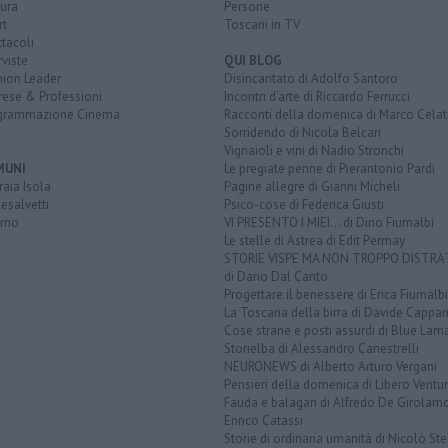
ura
Persone
rt
Toscani in TV
tacoli
rviste
QUI BLOG
nion Leader
Disincantato di Adolfo Santoro
rese & Professioni
Incontri d'arte di Riccardo Ferrucci
grammazione Cinema
Racconti della domenica di Marco Celat
Sorridendo di Nicola Belcari
Vignaioli e vini di Nadio Stronchi
MUNI
Le pregiate penne di Pierantonio Pardi
aia Isola
Pagine allegre di Gianni Micheli
esalvetti
Psico-cose di Federica Giusti
orno
VI PRESENTO I MIEI... di Dino Fiumalbi
Le stelle di Astrea di Edit Permay
STORIE VISPE MA NON TROPPO DISTR
di Dario Dal Canto
Progettare il benessere di Erica Fiumalbi
La Toscana della birra di Davide Cappan
Cose strane e posti assurdi di Blue Lam
Storielba di Alessandro Canestrelli
NEURONEWS di Alberto Arturo Vergani
Pensieri della domenica di Libero Ventur
Fauda e balagan di Alfredo De Girolam
Enrico Catassi
Storie di ordinaria umanità di Nicolò Ste