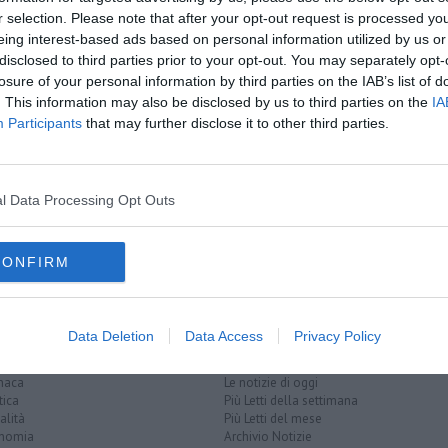
r selection. Please note that after your opt-out request is processed y
oscana iscriviti alla
Newsletter QUInews - ToscanaMedia.
eing interest-based ads based on personal information utilized by us or
amente nella tua casella di posta.
disclosed to third parties prior to your opt-out. You may separately opt-
losure of your personal information by third parties on the IAB’s list of
. This information may also be disclosed by us to third parties on the
IA
Participants
that may further disclose it to other third parties.
one
l Data Processing Opt Outs
rnesi
cites
CONFIRM
Data Deletion
Data Access
Privacy Policy
EGORIE
RUBRICHE
naca
Le notizie di oggi
tica
Più Letti della settimana
alità
Più Letti del mese
nomia
Archivio Notizie