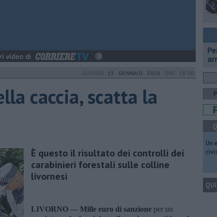
Pe
ar
GIOVEDÌ
15 GENNAIO 2026
ORE 18:00
ella caccia, scatta la
Q
​Un 
È questo il risultato dei controlli dei
civ
carabinieri forestali sulle colline
livornesi
QUI
LIVORNO —
Mille euro di sanzione
per un