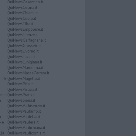
QuiNewsCasentino.it
QuiNewsCecina.it
QuiNewsChianti.it
QuiNewsCuoio.it
QuiNewsElba.it
QuiNewsEmpolese.it
i
QuiNewsFirenze.it
QuiNewsGarfagnana.it
QuiNewsGrosseto.it
QuiNewsLivorno.it
QuiNewsLucca.it
QuiNewsLunigiana.it
QuiNewsMaremma.it
QuiNewsMassaCarrara.it
ATTE
QuiNewsMugello.it
QuiNewsPisa.it
QuiNewsPistoia.it
nari
QuiNewsPrato.it
a
QuiNewsSiena.it
QuiNewsValbisenzio.it
QuiNewsValdarno.it
i
QuiNewsValdelsa.it
o e
QuiNewsValdera.it
QuiNewsValdichiana.it
lla
QuiNewsValdicornia.it