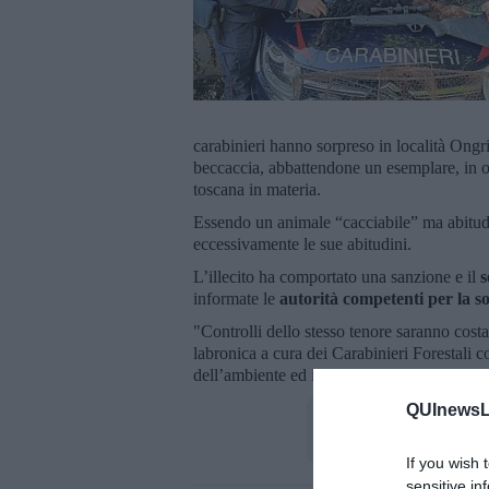
carabinieri hanno sorpreso in località Ongril
beccaccia, abbattendone un esemplare, in or
toscana in materia.
Essendo un animale “cacciabile” ma abitudin
eccessivamente le sue abitudini.
L’illecito ha comportato una sanzione e il
s
informate le
autorità competenti per la so
"Controlli dello stesso tenore saranno costa
labronica a cura dei Carabinieri Forestali co
dell’ambiente ed in violazione delle normati
QUInewsLi
If you wish 
sensitive in