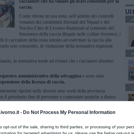
cacciatore che ha violato gli orari consentiti per la
caccia.
Ult
Come riferito in una nota, nell’ambito dei controlli
A
venatori dei carabinieri forestali del Nipaaf e del
Nucleo Cites di Livorno finalizzati al contrasto del
fenomeno della caccia illegale nelle colline livornesi, i
li il cacciatore della zona intento ad esercitare la caccia alla
ario non consentito, in violazione della normativa regionale
A
ario, la normativa tende ad evitare che i cacciatori sfruttino
equestro amministrativo della selvaggina
e sono state
spensione della licenza di caccia.
C
ntemente ripetuti nelle diverse aree verdi della provincia
n il prioritario fine di prevenire e contrastare pratiche a danno
ve di settore", fanno sapere i carabinieri.
vorno.it -
Do Not Process My Personal Information
A
to opt-out of the sale, sharing to third parties, or processing of your per
formation for targeted advertising by us, please use the below opt-out s