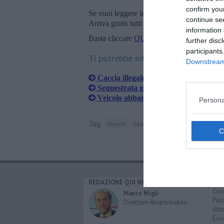
confirm you
Se vuoi leggere le notizie principali della T
continue se
Arriva gratis tutti i giorni alle 20:00 dirett
information 
Basta cliccare
QUI
further disc
participants
Ti potrebbe interessare anche:
Downstream 
Caccia illegale, multato un 50enne
Sequestrata gabbia illegale da caccia
Veicolo abbandonato, scatta la sanzi
Persona
Tag
livorno
carabinieri forestali
colline livo
REDAZIONE QUI NEWS
CAT
Cro
Marco Migli
Poli
Direttore Responsabile
Attu
Eco