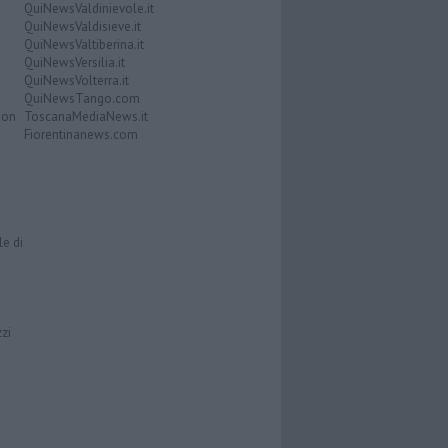
QuiNewsValdinievole.it
QuiNewsValdisieve.it
QuiNewsValtiberina.it
QuiNewsVersilia.it
QuiNewsVolterra.it
QuiNewsTango.com
Don
ToscanaMediaNews.it
Fiorentinanews.com
le di
zzi