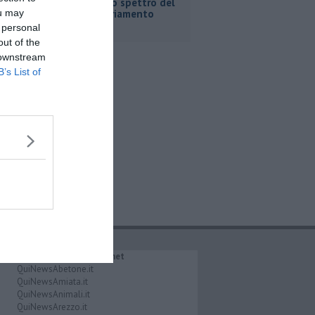
Fortini e lo spettro del
ou may
commissariamento
 personal
out of the
 downstream
B’s List of
IL NETWORK QuiNews.net
QuiNewsAbetone.it
QuiNewsAmiata.it
QuiNewsAnimali.it
QuiNewsArezzo.it