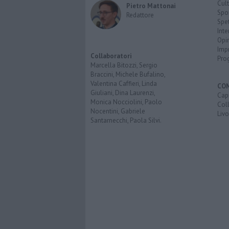
Cult
Pietro Mattonai
Spo
Redattore
Spet
Inte
Opi
Imp
Collaboratori
Pro
Marcella Bitozzi, Sergio
Braccini, Michele Bufalino,
Valentina Caffieri, Linda
CO
Giuliani, Dina Laurenzi,
Capr
Monica Nocciolini, Paolo
Coll
Nocentini, Gabriele
Liv
Santarnecchi, Paola Silvi.