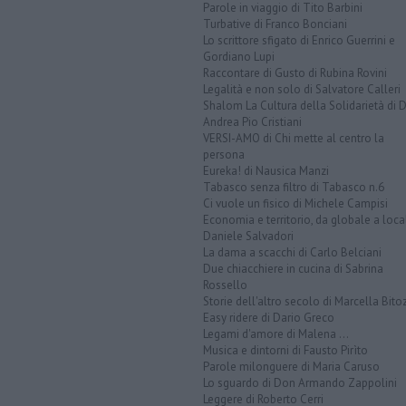
Parole in viaggio di Tito Barbini
Turbative di Franco Bonciani
Lo scrittore sfigato di Enrico Guerrini e
Gordiano Lupi
Raccontare di Gusto di Rubina Rovini
Legalità e non solo di Salvatore Calleri
Shalom La Cultura della Solidarietà di 
Andrea Pio Cristiani
VERSI-AMO di Chi mette al centro la
persona
Eureka! di Nausica Manzi
Tabasco senza filtro di Tabasco n.6
Ci vuole un fisico di Michele Campisi
Economia e territorio, da globale a loca
Daniele Salvadori
La dama a scacchi di Carlo Belciani
Due chiacchiere in cucina di Sabrina
Rossello
Storie dell'altro secolo di Marcella Bito
Easy ridere di Dario Greco
Legami d'amore di Malena ...
Musica e dintorni di Fausto Pirìto
Parole milonguere di Maria Caruso
Lo sguardo di Don Armando Zappolini
Leggere di Roberto Cerri