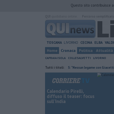
Questo sito contribuisce 
QUI
quotidiano online.
Percorso semplificat
TOSCANA
LIVORNO
CECINA
ELBA
VALD
Home
Cronaca
Politica
Attualità
CAPRAIA ISOLA
COLLESALVETTI
LIVORNO
ura contraria
Retiambiente, M5S: "Nessun legame con Giacetti"
Tutti i titoli:
Q
Calendario Pirelli,
diffuso il teaser: focus
sull'India