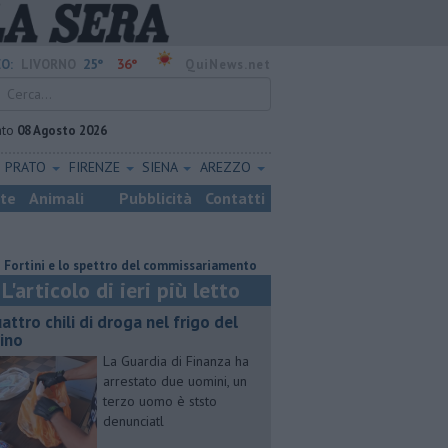
25°
36°
O:
LIVORNO
QuiNews.net
ato
08 Agosto 2026
PRATO
FIRENZE
SIENA
AREZZO
ste
Animali
Pubblicità
Contatti
 e lo spettro del commissariamento
Parco eolico in mare, Confagricoltu
L'articolo di ieri più letto
attro chili di droga nel frigo del
cino
La Guardia di Finanza ha
arrestato due uomini, un
terzo uomo è ststo
denunciatl