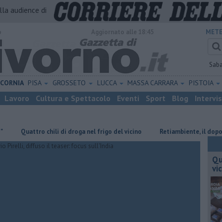
alla audience di
o
Aggiornato alle 18:45
METE
Sab
ICORNIA
PISA
GROSSETO
LUCCA
MASSA CARRARA
PISTOIA
Lavoro
Cultura e Spettacolo
Eventi
Sport
Blog
Intervi
uattro chili di droga nel frigo del vicino
Retiambiente, il dopo Fortini
Qu
vi