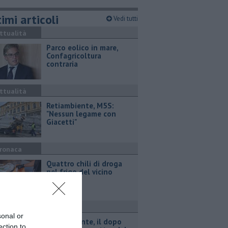
imi articoli
Vedi tutti
ttualità
Parco eolico in mare,
Confagricoltura
contraria
ttualità
Retiambiente, M5S:
"Nessun legame con
Giacetti"
ronaca
Quattro chili di droga
nel frigo del vicino
ttualità
sonal or
Retiambiente, il dopo
ection to