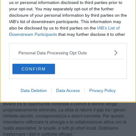
us or personal information disclosed to third parties prior to
guidare ogni azione pubblica, non solo come valore etico, ma come
obiettivo concreto di giustizia sociale, coesione e sviluppo.
your opt-out. You may separately opt-out of the further
disclosure of your personal information by third parties on the
Il documento analizza l’impatto delle politiche pubbliche sulla vita
IAB’s list of downstream participants. This information may
dei cittadini e delle cittadine, offrendo una fotografia dettagliata
also be disclosed by us to third parties on the
IAB’s List of
della realtà locale.
Downstream Participants
that may further disclose it to other
I dati raccolti, pur registrando progressi significativi come la piena
third parties.
parità di genere raggiunta nell'attuale Giunta comunale (50%
uomini, 50% donne), evidenziano la persistenza di divari importanti,
Personal Data Processing Opt Outs
in particolare in ambito occupazionale e imprenditoriale, con un
tasso di occupazione e disoccupazione femminile che riflette le
CONFIRM
difficoltà strutturali dell'area provinciale.
"Questo documento - ha aggiunto
l’assessora alle politiche
Data Deletion
Data Access
Privacy Policy
sociali ed educative Vanessa Carli
- ci fornisce la base di
partenza per intervenire in modo organico e coerente, affinché il
divario tra le opportunità concesse a uomini e donne venga
progressivamente eliminato. La sfida di ridurre il gap tra i generi
richiede ascolto, consapevolezza e azioni concrete. Per questo,
intendiamo rafforzare la sinergia e la collaborazione attiva con le
realtà associative, le scuole, e tutti gli attori locali. Dobbiamo
trasformare i dati in politiche efficaci."