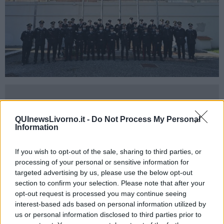
Questa assegnazione, come si legge in una nota del Comando
QUInewsLivorno.it -
Do Not Process My Personal
Information
provinciale dei carabinieri, costituisce il segnale tangibile
dell’attenzione che il Comando Generale dell’Arma dei Carabinieri
ed il Comando Legione Carabinieri di Firenze riservano alle
If you wish to opt-out of the sale, sharing to third parties, or
Stazioni Carabinieri della provincia labronica, spesso unico presidio
processing of your personal or sensitive information for
di polizia del territorio e punto di riferimento per la collettività tutta.
targeted advertising by us, please use the below opt-out
section to confirm your selection. Please note that after your
Tale potenziamento delle Stazioni si inserisce nell’ambito di una più
opt-out request is processed you may continue seeing
ampia strategia volta a garantire con sempre maggiore efficacia un
presidio costante ed aderente del territorio, contribuendo
interest-based ads based on personal information utilized by
concretamente alla percezione della sicurezza.
us or personal information disclosed to third parties prior to