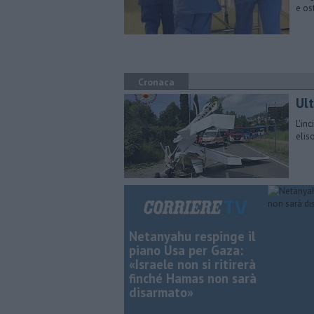
e os
Cronaca
Ult
L'in
elis
Netanyahu respinge il
piano Usa per Gaza:
«Israele non si ritirerà
finché Hamas non sarà
disarmato»