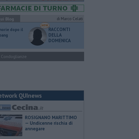
ui Blog
di Marco Celati
RACCONTI
orie dopo il
DELLA
 bang
DOMENICA
Condoglianze
etwork QUInews
ROSIGNANO MARITTIMO
— Undicenne rischia di
annegare