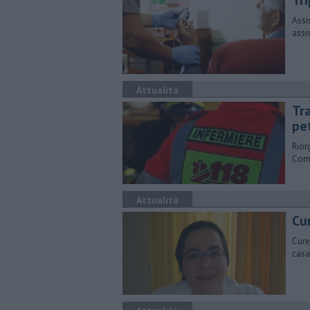
Tri
Assi
assi
Attualità
Tra
pe
Rior
Comu
Attualità
Cur
Cure
casa