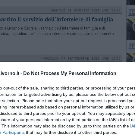
MARTEDÌ
31 AGOSTO 2021
ORE 14:27
partito il servizio dell'infermiere di famiglia
to a Livorno e Capraia il servizio dell’infermiere di famiglia e di
nità. Il cittadino avrà un unico infermiere come punto di riferimento
MERCOLEDÌ
07 SETTEMBRE 2022
ORE 12:55
, personale attivato per nuovi servizi
vorno.it -
Do Not Process My Personal Information
l Toscana nord ovest fa un bilancio sul personale impiegato nel
torio di Livorno, nelle Valli Etrusche e all'isola d'Elba
to opt-out of the sale, sharing to third parties, or processing of your per
formation for targeted advertising by us, please use the below opt-out s
r selection. Please note that after your opt-out request is processed y
MARTEDÌ
30 DICEMBRE 2025
ORE 13:00
eing interest-based ads based on personal information utilized by us or
disclosed to third parties prior to your opt-out. You may separately opt-
lisi, in pensione Cristina Bini
losure of your personal information by third parties on the IAB’s list of
mo giorno in servizio per la coordinatrice infermieristica del reparto di
. This information may also be disclosed by us to third parties on the
IA
ologia e Dialisi dell'ospedale di Livorno
Participants
that may further disclose it to other third parties.