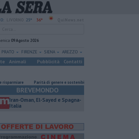
25°
36°
O:
LIVORNO
QuiNews.net
enica
09 Agosto 2026
PRATO
FIRENZE
SIENA
AREZZO
ste
Animali
Pubblicità
Contatti
Parità di genere e sostenibilità, premi prorogati
​Tutte le offerte di
BREVEMONDO
Iran-Oman, El-Sayed e Spagna-
Italia