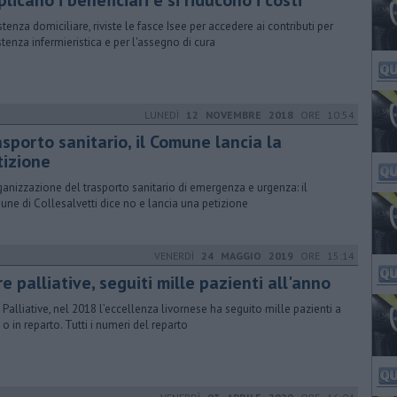
plicano i beneficiari e si riducono i costi
stenza domiciliare, riviste le fasce Isee per accedere ai contributi per
stenza infermieristica e per l'assegno di cura
LUNEDÌ
12 NOVEMBRE 2018
ORE 10:54
sporto sanitario, il Comune lancia la
tizione
ganizzazione del trasporto sanitario di emergenza e urgenza: il
ne di Collesalvetti dice no e lancia una petizione
VENERDÌ
24 MAGGIO 2019
ORE 15:14
e palliative, seguiti mille pazienti all'anno
 Palliative, nel 2018 l’eccellenza livornese ha seguito mille pazienti a
 o in reparto. Tutti i numeri del reparto