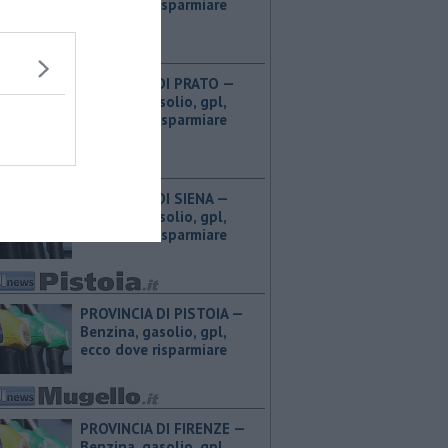
ecco dove risparmiare
PROVINCIA DI PRATO — ​
Benzina, gasolio, gpl,
ecco dove risparmiare
PROVINCIA DI SIENA — ​
Benzina, gasolio, gpl,
ecco dove risparmiare
PROVINCIA DI PISTOIA — ​
Benzina, gasolio, gpl,
ecco dove risparmiare
PROVINCIA DI FIRENZE — ​
Benzina, gasolio, gpl,