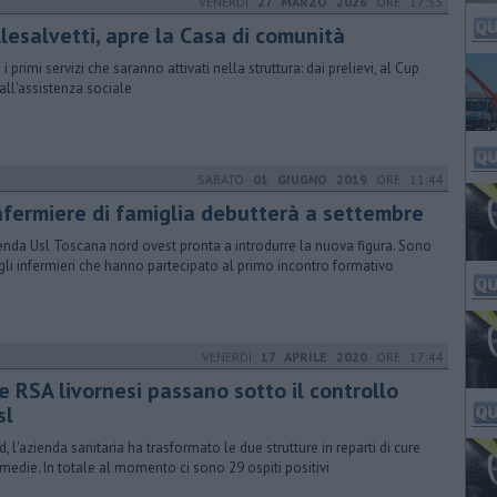
VENERDÌ
27 MARZO 2026
ORE 17:55
lesalvetti, apre la Casa di comunità
i primi servizi che saranno attivati nella struttura: dai prelievi, al Cup
 all'assistenza sociale
SABATO
01 GIUGNO 2019
ORE 11:44
infermiere di famiglia debutterà a settembre
ienda Usl Toscana nord ovest pronta a introdurre la nuova figura. Sono
gli infermieri che hanno partecipato al primo incontro formativo
VENERDÌ
17 APRILE 2020
ORE 17:44
e RSA livornesi passano sotto il controllo
sl
d, l'azienda sanitaria ha trasformato le due strutture in reparti di cure
rmedie. In totale al momento ci sono 29 ospiti positivi