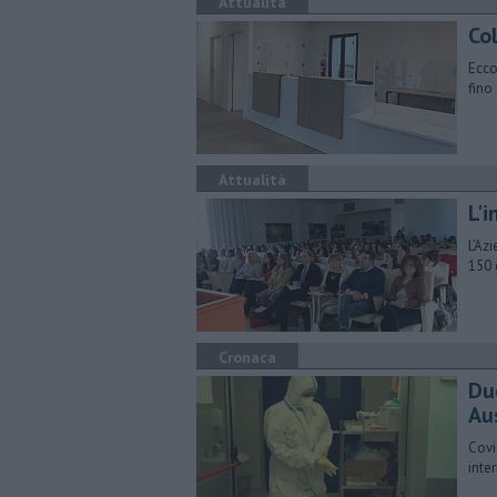
Attualità
Col
Ecco 
fino
Attualità
L'
L’Az
150 
Cronaca
Du
Au
Covi
inte