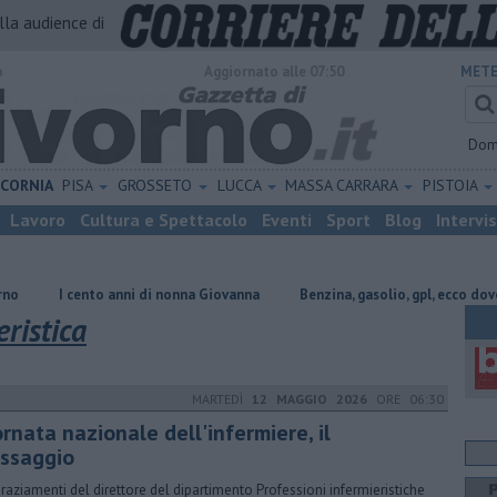
alla audience di
o
Aggiornato alle 07:50
METE
Dom
ICORNIA
PISA
GROSSETO
LUCCA
MASSA CARRARA
PISTOIA
Lavoro
Cultura e Spettacolo
Eventi
Sport
Blog
Intervi
o anni di nonna Giovanna
​Benzina, gasolio, gpl, ecco dove risparmiare
ristica
MARTEDÌ
12 MAGGIO 2026
ORE 06:30
rnata nazionale dell'infermiere, il
ssaggio
ngraziamenti del direttore del dipartimento Professioni infermieristiche