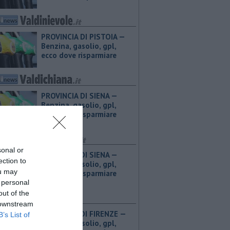
PROVINCIA DI PISTOIA — ​
Benzina, gasolio, gpl,
ecco dove risparmiare
PROVINCIA DI SIENA — ​
Benzina, gasolio, gpl,
ecco dove risparmiare
sonal or
PROVINCIA DI SIENA — ​
ection to
Benzina, gasolio, gpl,
ou may
ecco dove risparmiare
 personal
out of the
 downstream
PROVINCIA DI FIRENZE — ​
B’s List of
Benzina, gasolio, gpl,