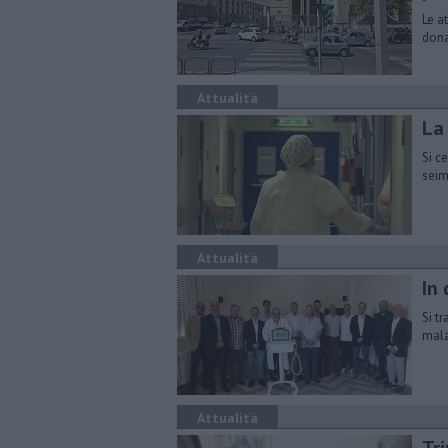
Le a
dona
Attualità
La
Si c
seim
Attualità
In
Si t
mala
Attualità