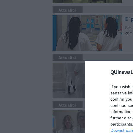
Attualità
E' 
Parti
comu
Attualità
Asl
QUInewsLi
L'As
terri
If you wish 
sensitive in
confirm you
Attualità
continue se
information 
Dia
further disc
Ulti
participants
Nefr
Downstream 