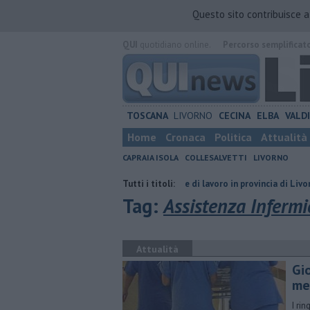
Questo sito contribuisce 
QUI
quotidiano online.
Percorso semplificat
TOSCANA
LIVORNO
CECINA
ELBA
VALD
Home
Cronaca
Politica
Attualità
CAPRAIA ISOLA
COLLESALVETTI
LIVORNO
prorogati
​Tutte le offerte di lavoro in provincia di Livorno
Tutti i titoli:
I cent
Tag:
Assistenza Infermie
Attualità
Gio
me
I ri