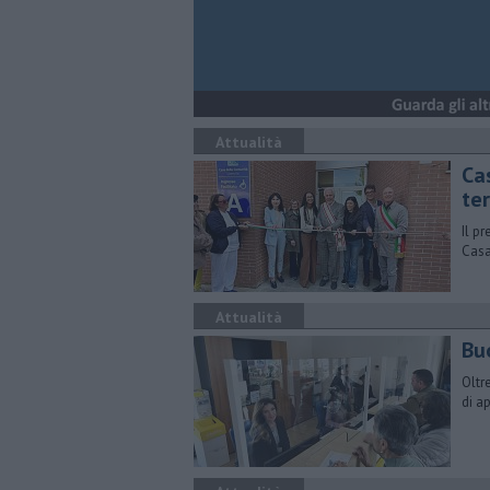
Attualità
Ca
ter
Il p
Casa
Attualità
Bu
Oltr
di a