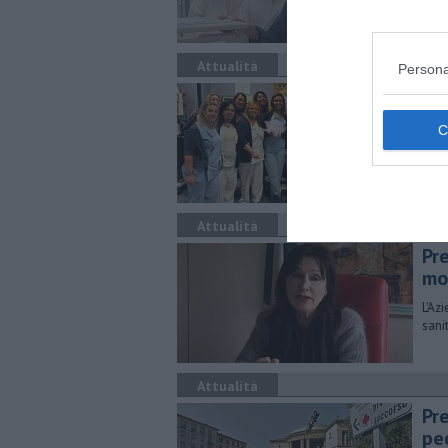
Attualità
Persona
La
Un'e
racc
Attualità
Pr
mo
L'Az
sani
Attualità
Pr
pe