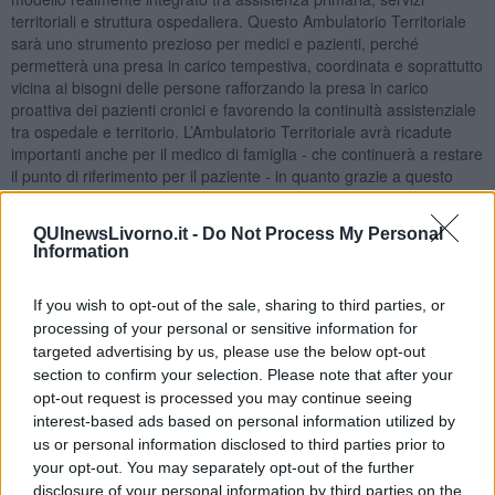
territoriali e struttura ospedaliera. Questo Ambulatorio Territoriale
sarà uno strumento prezioso per medici e pazienti, perché
permetterà una presa in carico tempestiva, coordinata e soprattutto
vicina ai bisogni delle persone rafforzando la presa in carico
proattiva dei pazienti cronici e favorendo la continuità assistenziale
tra ospedale e territorio. L’Ambulatorio Territoriale avrà ricadute
importanti anche per il medico di famiglia - che continuerà a restare
il punto di riferimento per il paziente - in quanto grazie a questo
servizio potrà avere un supporto clinico immediato da parte di
medici specificatamente formati, ma anche contare su una
QUInewsLivorno.it -
Do Not Process My Personal
continuità assistenziale garantita tramite altri nodi della rete.
Information
Questo comporterà un alleggerimento del carico di monitoraggio e
follow-up dei propri pazienti nonché l’accesso a percorsi di
If you wish to opt-out of the sale, sharing to third parties, or
formazione e innovazione professionale”.
processing of your personal or sensitive information for
targeted advertising by us, please use the below opt-out
section to confirm your selection. Please note that after your
opt-out request is processed you may continue seeing
interest-based ads based on personal information utilized by
Il progetto prevede l’attivazione da parte di un servizio diurno
us or personal information disclosed to third parties prior to
assicurato dai medici di assistenza primaria a ciclo orario che
your opt-out. You may separately opt-out of the further
grazie alla collaborazione con i dottori di famiglia, le aggregazioni
disclosure of your personal information by third parties on the