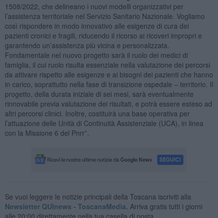
1508/2022, che delineano i nuovi modelli organizzativi per
l’assistenza territoriale nel Servizio Sanitario Nazionale. Vogliamo
così rispondere in modo innovativo alle esigenze di cura dei
pazienti cronici e fragili, riducendo il ricorso ai ricoveri impropri e
garantendo un’assistenza più vicina e personalizzata.
Fondamentale nel nuovo progetto sarà il ruolo dei medici di
famiglia, il cui ruolo risulta essenziale nella valutazione dei percorsi
da attivare rispetto alle esigenze e ai bisogni dei pazienti che hanno
in carico, soprattutto nella fase di transizione ospedale – territorio. Il
progetto, della durata iniziale di sei mesi, sarà eventualmente
rinnovabile previa valutazione dei risultati, e potrà essere esteso ad
altri percorsi clinici. Inoltre, costituirà una base operativa per
l’attuazione delle Unità di Continuità Assistenziale (UCA), in linea
con la Missione 6 del Pnrr”.
Se vuoi leggere le notizie principali della Toscana iscriviti alla
Newsletter QUInews - ToscanaMedia.
Arriva gratis tutti i giorni
alle 20:00 direttamente nella tua casella di posta.