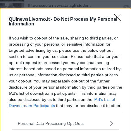
Il taxi scuola riservato agli studenti
Tagli di alberi irregolari e rifiuti nei boschi
QUInewsLivorno.it -
Do Not Process My Personal
Information
Cavallino si perde durante le pulizie della stalla
If you wish to opt-out of the sale, sharing to third parties, or
Oltre 33mila euro per i giovani volontari
processing of your personal or sensitive information for
targeted advertising by us, please use the below opt-out
section to confirm your selection. Please note that after your
Riapre via di Salviano
opt-out request is processed you may continue seeing
interest-based ads based on personal information utilized by
Tre morti accertati, vittime anche in centro
us or personal information disclosed to third parties prior to
your opt-out. You may separately opt-out of the further
27 nuovi ambiti per il turismo in Toscana
disclosure of your personal information by third parties on the
IAB’s list of downstream participants. This information may
Usl, nuova asta con 26 immobili
also be disclosed by us to third parties on the
IAB’s List of
Downstream Participants
that may further disclose it to other
Giorno della Memoria, le iniziative a Livorno
third parties.
Banda ultralarga, un voucher per le famiglie
Personal Data Processing Opt Outs