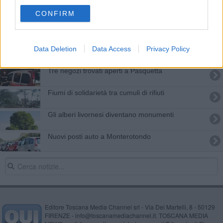
Abbatte 30 piante nel bosco
CONFIRM
Modifiche bus per chi va e torna da scuola
Dalle multe 2,5 milioni per la sicurezza stradale
Data Deletion
Data Access
Privacy Policy
Tre negozi trovati aperti a Pasquetta
Fiumi di solidarietà tra cumuli di rifiuti
Gli alberi livornesi diventano monumenti
Nuovi posti auto a Monterotondo
Editore Toscana Media Channel srl - Via Dei Martelli, 8 - 50129
FIRENZE - info@toscanamediachannel.it. TOSCANA MEDIA