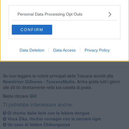
third parties.
Nelle altre province, ad Arezzo, Firenze, Lucca e Prato si registra
comunque un livello medio-alto (3).
Personal Data Processing Opt Outs
In tutte le province la tendenza futura
è in crescita
mentre l’indice
di calore è compreso tra i 41 e i 54 gradi a Grosseto e Siena; tra i
CONFIRM
32 e i 40 ad Arezzo, Firenze, Lucca, Pisa, Pistoia e Prato; tra i 27 e
i 32 gradi a Livorno; inferiore ai 27 gradi a Massa-Carrara.
Data Deletion
Data Access
Privacy Policy
Se vuoi leggere le notizie principali della Toscana iscriviti alla
Newsletter QUInews - ToscanaMedia.
Arriva gratis tutti i giorni
alle 20:00 direttamente nella tua casella di posta.
Basta cliccare
QUI
Ti potrebbe interessare anche:
Di ritorno dalle ferie con la febbre dengue
Virus Zika, rischio contagio con la zanzara tigre
Un caso di febbre Chikungunya