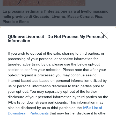
La prossima settimana l'infestazione sarà al livello massimo
nelle province di Grosseto, Livorno, Massa-Carrara, Pisa,
Pistoia e Siena
QUInewsLivorno.it -
Do Not Process My Personal
Information
If you wish to opt-out of the sale, sharing to third parties, or
FIRENZE —
Oltre a soffrire per il gran caldo, l'aumento delle
processing of your personal or sensitive information for
temperature spesso porta l’impennata di un altro
termometro
targeted advertising by us, please use the below opt-out
temuto ogni estate
: quello della
zanzara tigre
.
Quali saranno le
aree più attaccate nei prossimi giorni
dall’insetto?
section to confirm your selection. Please note that after your
opt-out request is processed you may continue seeing
Secondo i dati del bollettino meteo di Vape Foundation,
nella
interest-based ads based on personal information utilized by
settimana dal 20 al 26 luglio
in
Toscana
saranno
Grosseto,
us or personal information disclosed to third parties prior to
Livorno, Massa Carrara, Pisa, Pistoia e Siena
le province con
your opt-out. You may separately opt-out of the further
l’indice potenziale di infestazione di zanzara tigre più alto, in una
disclosure of your personal information by third parties on the
scala di intensità da 0 a 4
.
IAB’s list of downstream participants. This information may
also be disclosed by us to third parties on the
IAB’s List of
Downstream Participants
that may further disclose it to other