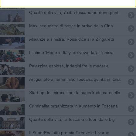
Qualità della vita, 7 città toscane perdono punti
Maxi sequestro di pesce in arrivo dalla Cina
Alleanze a sinistra, Rossi dice sì a Zingaretti
L'intimo 'Made in Italy' arrivava dalla Tunisia
Palazzina esplosa, indagini fra le macerie
Artigianato al femminile, Toscana quinta in Italia
Start up dei miracoli per la superfrode carosello
Criminalità organizzata in aumento in Toscana
Qualità della vita, la Toscana è fuori dalle big
Il SuperEnalotto premia Firenze e Livorno