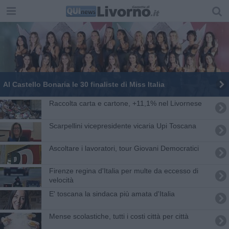
Al Castello Bonaria le 30 finaliste di Miss Italia
Raccolta carta e cartone, +11,1% nel Livornese
Scarpellini vicepresidente vicaria Upi Toscana
Ascoltare i lavoratori, tour Giovani Democratici
Firenze regina d'Italia per multe da eccesso di
velocità
E' toscana la sindaca più amata d'Italia
Mense scolastiche, tutti i costi città per città