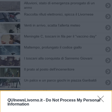
Alluvioni, stato di emergenza prorogato di un
anno
Raccolta rifiuti elettronici, spicca il Livornese
Venti in arrivo, scatta l'allerta meteo
Meningite C, toscani in fila per il "vaccino day"
Maltempo, prolungato il codice giallo
I toscani alla conquista di Sanremo Giovani
Il prato al posto dell'inceneritore
Un palco e un parco giochi in piazza Garibaldi
Area vasta, il futuro corre sui binari
QUInewsLivorno.it -
Do Not Process My Personal
Bambino investito sulle strisce da uno scooter
Information