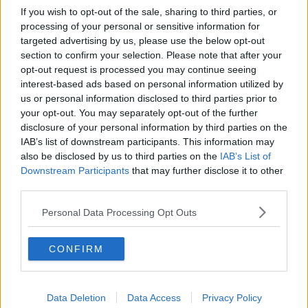
Dal sentiero vola nella scarpata
If you wish to opt-out of the sale, sharing to third parties, or
processing of your personal or sensitive information for
Vaccini, Pisa, Prato e Livorno le più irregolari
targeted advertising by us, please use the below opt-out
section to confirm your selection. Please note that after your
Omicidio e droga, venti arresti
opt-out request is processed you may continue seeing
interest-based ads based on personal information utilized by
Lega Pro al via con un doppio derby toscano
us or personal information disclosed to third parties prior to
your opt-out. You may separately opt-out of the further
Immobili pubblici a zero eternit
disclosure of your personal information by third parties on the
IAB’s list of downstream participants. This information may
L'accoglienza si impara tra i banchi
also be disclosed by us to third parties on the
IAB’s List of
Downstream Participants
that may further disclose it to other
Scarti tessili da Prato a Cascina, in 13 nei guai
third parties.
Personal Data Processing Opt Outs
Studenti toscani in viaggio sul confine orientale
Cinque province toscane eleggono il presidente
CONFIRM
Fa freddino? Non è ancora tempo di termosifoni
Data Deletion
Data Access
Privacy Policy
Giovani sì Lab contro la dispersione scolastica