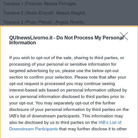
Toscana 1 (Firenze) Alessia Petraglia.
Toscana 2 (Sesto-Empoli): Alessio Biagioli.
Toscana 3 (Prato-Pistoia): Angela Riviello.
Toscana 4 (Arezzo-Siena): Guido Pasquetti.
QUInewsLivorno.it -
Do Not Process My Personal
Toscana 5 (Massa Carrara-Lucca): Luca Baccelli.
Information
Toscana 6 (Pisa-Poggibonsi) Paolo Fontanelli.
If you wish to opt-out of the sale, sharing to third parties, or
Toscana 7 (Livorno-Grosseto): Catia Sonetti
processing of your personal or sensitive information for
Plurinominali Camera
targeted advertising by us, please use the below opt-out
Toscana 1 (Prato-Pistoia-Lucca-Massa Carrara): Roberto
section to confirm your selection. Please note that after your
Speranza, Roberta Agostini, Marco De Martin Mazzalon, Elisabetta
opt-out request is processed you may continue seeing
Liberatore detta Bamba.
interest-based ads based on personal information utilized by
us or personal information disclosed to third parties prior to
Toscana 2 (Livorno-Pisa-Pontedera-Poggibonsi): Nicola Fratoianni,
your opt-out. You may separately opt-out of the further
Rossella Muroni, Claudio Riccio, Monica Bellandi.
disclosure of your personal information by third parties on the
Toscana 3 (Firenze-Sesto Fiorentino-Empoli): Roberto Speranza,
IAB’s list of downstream participants. This information may
Tea Albini, Filippo Fossati, Serena Pillozzi.
also be disclosed by us to third parties on the
IAB’s List of
Downstream Participants
that may further disclose it to other
Toscana 4 (Arezzo-Siena-Grosseto): Roberto Speranza, Loriana
Bettini, Massimo Borghi, Francesca Cardelli
third parties.