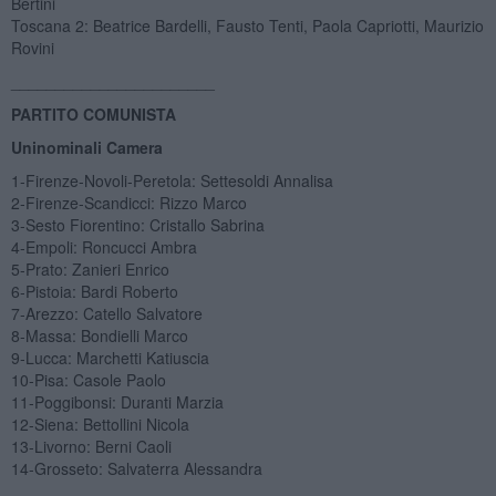
Bertini
Toscana 2: Beatrice Bardelli, Fausto Tenti, Paola Capriotti, Maurizio
Rovini
_______________________
PARTITO COMUNISTA
Uninominali Camera
1-Firenze-Novoli-Peretola: Settesoldi Annalisa
2-Firenze-Scandicci: Rizzo Marco
3-Sesto Fiorentino: Cristallo Sabrina
4-Empoli: Roncucci Ambra
5-Prato: Zanieri Enrico
6-Pistoia: Bardi Roberto
7-Arezzo: Catello Salvatore
8-Massa: Bondielli Marco
9-Lucca: Marchetti Katiuscia
10-Pisa: Casole Paolo
11-Poggibonsi: Duranti Marzia
12-Siena: Bettollini Nicola
13-Livorno: Berni Caoli
14-Grosseto: Salvaterra Alessandra