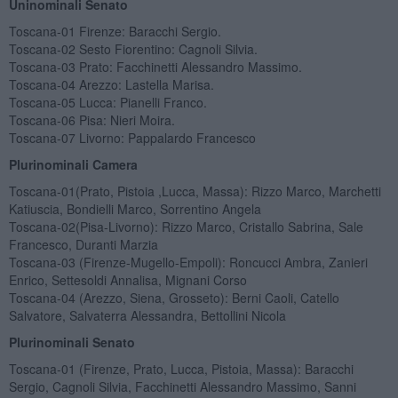
Uninominali Senato
Toscana-01 Firenze: Baracchi Sergio.
Toscana-02 Sesto Fiorentino: Cagnoli Silvia.
Toscana-03 Prato: Facchinetti Alessandro Massimo.
Toscana-04 Arezzo: Lastella Marisa.
Toscana-05 Lucca: Pianelli Franco.
Toscana-06 Pisa: Nieri Moira.
Toscana-07 Livorno: Pappalardo Francesco
Plurinominali Camera
Toscana-01(Prato, Pistoia ,Lucca, Massa): Rizzo Marco, Marchetti
Katiuscia, Bondielli Marco, Sorrentino Angela
Toscana-02(Pisa-Livorno): Rizzo Marco, Cristallo Sabrina, Sale
Francesco, Duranti Marzia
Toscana-03 (Firenze-Mugello-Empoli): Roncucci Ambra, Zanieri
Enrico, Settesoldi Annalisa, Mignani Corso
Toscana-04 (Arezzo, Siena, Grosseto): Berni Caoli, Catello
Salvatore, Salvaterra Alessandra, Bettollini Nicola
Plurinominali Senato
Toscana-01 (Firenze, Prato, Lucca, Pistoia, Massa): Baracchi
Sergio, Cagnoli Silvia, Facchinetti Alessandro Massimo, Sanni