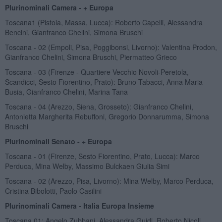
Plurinominali Camera - + Europa
Toscana1 (Pistoia, Massa, Lucca): Roberto Capelli, Alessandra
Bencini, Gianfranco Chelini, Simona Bruschi
Toscana - 02 (Empoli, Pisa, Poggibonsi, Livorno): Valentina Prodon,
Gianfranco Chelini, Simona Bruschi, Piermatteo Grieco
Toscana - 03 (Firenze - Quartiere Vecchio Novoli-Peretola,
Scandicci, Sesto Fiorentino, Prato): Bruno Tabacci, Anna Maria
Busia, Gianfranco Chelini, Marina Tana
Toscana - 04 (Arezzo, Siena, Grosseto): Gianfranco Chelini,
Antonietta Margherita Rebuffoni, Gregorio Donnarumma, Simona
Bruschi
Plurinominali Senato - + Europa
Toscana - 01 (Firenze, Sesto Fiorentino, Prato, Lucca): Marco
Perduca, Mina Welby, Massimo Bulckaen Giulia Simi
Toscana - 02 (Arezzo, Pisa, Livorno): Mina Welby, Marco Perduca,
Cristina Bibolotti, Paolo Casilini
Plurinominali Camera - Italia Europa Insieme
Toscana 01: Angelo Zubbani, Alessandra Guidi, Roberto Nicoli,