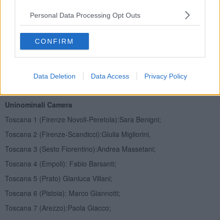
Plurinominali Senato
Personal Data Processing Opt Outs
Toscana 1 (Firenze-Prato-Pistoia-Lucca-Massa Carrara): Alessia
Petraglia, Giulio Marcon, Angela Riviello, Antonio Natali
CONFIRM
Toscana 2 (Pisa-Livorno- Grosseto-Siena-Arezzo): Paolo
Fontanelli, Cinzia Bartalini, Giulio Cesare Ricci, Sabrina Benenati
___________________________________________
Data Deletion
Data Access
Privacy Policy
CASAPOUND
Uninominali Camera
Toscana 1 (Firenze Novoli-Peretola):Sara Benigni;
Toscana 2 (Firenze-Scandicci):Giulia Migliorini,
Toscana 3 (Sesto Fiorentino):Andrea Massetani;
Toscana 4 (Empoli): Fabio Barsanti;
Toscana 5 (Prato) Gianluca Villani;
Toscana 6 (Pistoia): Marco Giannotti;
Toscana 7 (Arezzo):Paola Giacco;