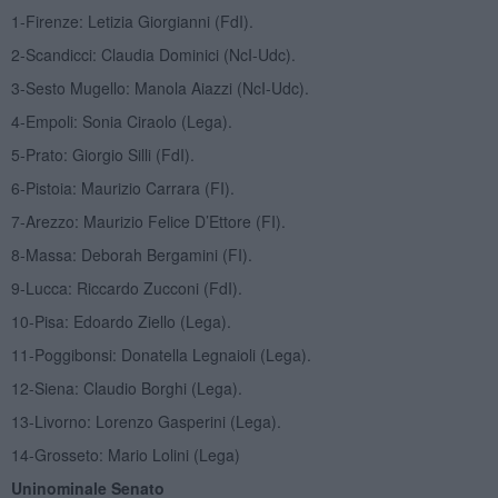
1-Firenze: Letizia Giorgianni (FdI).
2-Scandicci: Claudia Dominici (NcI-Udc).
3-Sesto Mugello: Manola Aiazzi (NcI-Udc).
4-Empoli: Sonia Ciraolo (Lega).
5-Prato: Giorgio Silli (FdI).
6-Pistoia: Maurizio Carrara (FI).
7-Arezzo: Maurizio Felice D’Ettore (FI).
8-Massa: Deborah Bergamini (FI).
9-Lucca: Riccardo Zucconi (FdI).
10-Pisa: Edoardo Ziello (Lega).
11-Poggibonsi: Donatella Legnaioli (Lega).
12-Siena: Claudio Borghi (Lega).
13-Livorno: Lorenzo Gasperini (Lega).
14-Grosseto: Mario Lolini (Lega)
Uninominale Senato