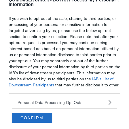
porti del Sistema alle proprie città ideato dall’Autorità che gestisce i
Information
porti dell'Alto Tirreno.
If you wish to opt-out of the sale, sharing to third parties, or
processing of your personal or sensitive information for
targeted advertising by us, please use the below opt-out
Il Primo appuntamento in programma, a Portoferraio, è incentrato
section to confirm your selection. Please note that after your
sulle celebrazioni in occasione dell'80esimo anniversario
opt-out request is processed you may continue seeing
dell'affondamento del piroscafo Andrea Sgarallino, silurato durante
interest-based ads based on personal information utilized by
la seconda guerra mondiale. Tra le iniziative per celebrare la
us or personal information disclosed to third parties prior to
settima edizione degli
Erasmus day
, promossa dall’UE per mettere
your opt-out. You may separately opt-out of the further
in luce, nell’ambito del programma comunitario Erasmus+ 2021-
disclosure of your personal information by third parties on the
2027, la diversità culturale dell’Europa e le numerose opportunità di
IAB’s list of downstream participants. This information may
apprendimento che offre. Il 28 Settembre sarà possibile incontrare
also be disclosed by us to third parties on the
IAB’s List of
Annalisa Camilli, autrice del libro
Il Mediterraneo come Via e come
Downstream Participants
that may further disclose it to other
Confine
, mentre il 5 Ottobre verrà presentato un saggio articolato
third parties.
sulle infrastrutture ferroviarie nell'ambito portuale toscano. Il 13
Ottobre sarà infine presentato un volume dedicato alle costruzioni
Personal Data Processing Opt Outs
navali nella Darsena di Livorno, dal XVI al XIX secolo, di
M.Montanelli e C.Errico. Letteratura e saggistica a parte, saranno
molteplici gli eventi di richiamo. Il 4 Ottobre, ad esempio (o in
CONFIRM
alternativa il 6 o 10 Ottobre, in base alle condizioni meteo), sarà
possibile seguire in diretta la traversata via mare, da Livorno a