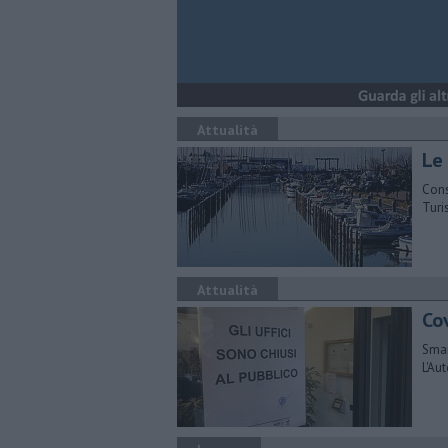
Attualità
Le
Cons
Turi
Attualità
Cov
Smar
L'Au