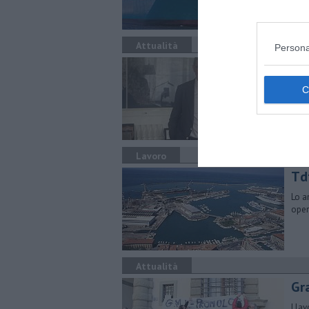
Attualità
Persona
Ga
Il n
staf
Lavoro
Td
Lo a
oper
Attualità
Gra
I la