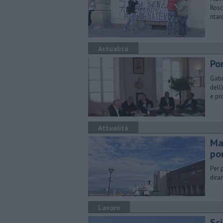
Rosc
ritar
Attualità
Po
​Gab
dell
e p
Attualità
Ma
por
Per 
dira
Lavoro
Sc