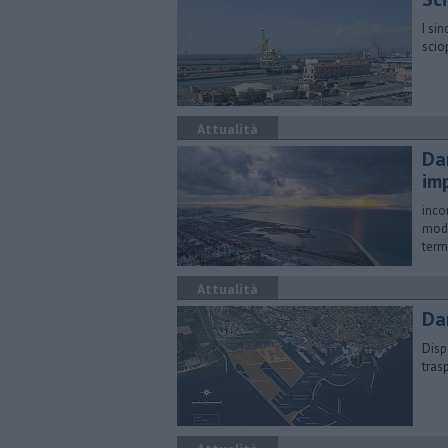
I si
scio
Attualità
Da
im
inco
moda
term
Attualità
Da
Disp
tras