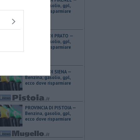
Benzina, gasolio, gpl,
ecco dove risparmiare
PROVINCIA DI PRATO — ​
Benzina, gasolio, gpl,
ecco dove risparmiare
PROVINCIA DI SIENA — ​
Benzina, gasolio, gpl,
ecco dove risparmiare
PROVINCIA DI PISTOIA — ​
Benzina, gasolio, gpl,
ecco dove risparmiare