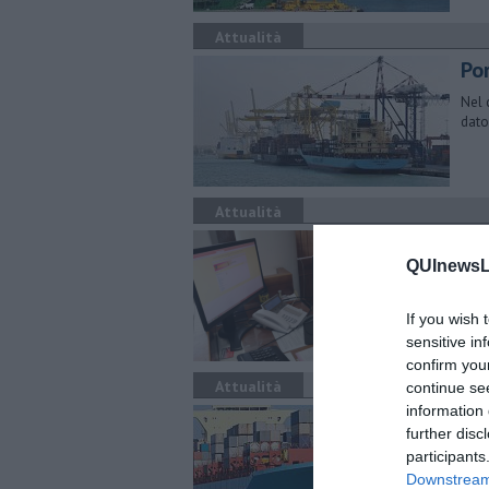
Attualità
Por
Nel 
dato
Attualità
Por
QUInewsLi
Inte
Poli
If you wish 
sensitive in
confirm you
Attualità
continue se
information 
Un 
further disc
Visi
participants
Port
Downstream 