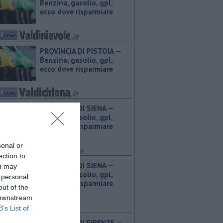
Benzina, gasolio, gpl,
ecco dove risparmiare
PROVINCIA DI PISTOIA — ​
Benzina, gasolio, gpl,
ecco dove risparmiare
PROVINCIA DI SIENA — ​
Benzina, gasolio, gpl,
ecco dove risparmiare
sonal or
ection to
PROVINCIA DI SIENA — ​
ou may
Benzina, gasolio, gpl,
 personal
ecco dove risparmiare
out of the
 downstream
B’s List of
PROVINCIA DI FIRENZE — ​