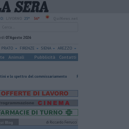
25°
36°
O:
LIVORNO
QuiNews.net
rdì
07 Agosto 2026
PRATO
FIRENZE
SIENA
AREZZO
ste
Animali
Pubblicità
Contatti
ro del commissariamento
Parco eolico in mare, Confagricoltura contraria
ui Blog
di Riccardo Ferrucci