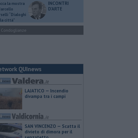
INCONTRI
ucca la mostra
D'ARTE
Marcello
selli “Dialoghi
la città"
Condoglianze
etwork QUInews
LAJATICO — Incendio
divampa tra i campi
SAN VINCENZO — Scatta il
divieto di dimora per il
senzatetto