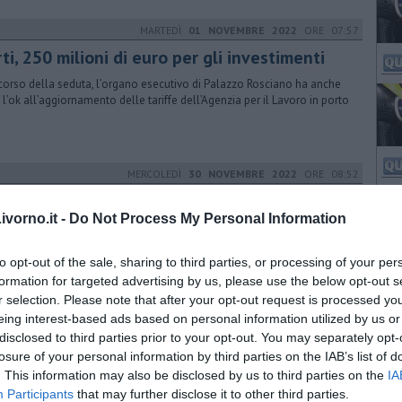
MARTEDÌ
01 NOVEMBRE 2022
ORE 07:57
ti, 250 milioni di euro per gli investimenti
corso della seduta, l’organo esecutivo di Palazzo Rosciano ha anche
 l’ok all’aggiornamento delle tariffe dell’Agenzia per il Lavoro in porto
MERCOLEDÌ
30 NOVEMBRE 2022
ORE 08:52
ti, un accordo contro i crimini informatici
vorno.it -
Do Not Process My Personal Information
sa fra Centro operativo per la sicurezza cibernetica toscana della
zia postale e l’Autorità di Sistema Portuale alla presenza del questore
to opt-out of the sale, sharing to third parties, or processing of your per
formation for targeted advertising by us, please use the below opt-out s
r selection. Please note that after your opt-out request is processed y
GIOVEDÌ
21 SETTEMBRE 2023
ORE 12:59
eing interest-based ads based on personal information utilized by us or
disclosed to third parties prior to your opt-out. You may separately opt-
mese di iniziative per scoprire i porti
losure of your personal information by third parties on the IAB’s list of
te, presentazioni, libri e appuntamenti nei porti di Livorno, Piombino,
. This information may also be disclosed by us to third parties on the
IA
oferraio e Capraia per scoprire la vita portuale
Participants
that may further disclose it to other third parties.