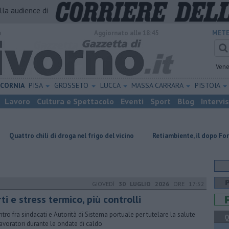
alla audience di
o
Aggiornato alle 18:45
METE
Vene
ICORNIA
PISA
GROSSETO
LUCCA
MASSA CARRARA
PISTOIA
Lavoro
Cultura e Spettacolo
Eventi
Sport
Blog
Intervi
di droga nel frigo del vicino
Retiambiente, il dopo Fortini e lo spett
GIOVEDÌ
30 LUGLIO 2026
ORE 17:52
ti e stress termico, più controlli
ntro fra sindacati e Autorità di Sistema portuale per tutelare la salute
Q
lavoratori durante le ondate di caldo