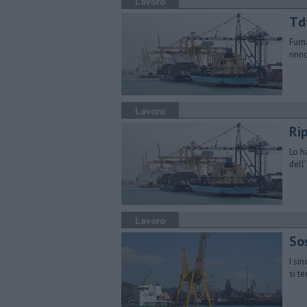
Lavoro
Td
Fuma
rinn
Lavoro
Rip
Lo h
dell
Lavoro
So
I si
si t