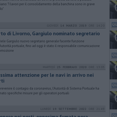
iano: "I lavori per il consolidamento della banchina sono in grave
do"
GIOVEDÌ
14 MARZO 2019
ORE 14:20
rto di Livorno, Gargiulo nominato segretario
riele Gargiulo nuovo segretario generale facente funzione
’Autorità portuale, fino ad oggi è stato il responsabile comunicazione
romozione
MARTEDÌ
25 FEBBRAIO 2020
ORE 13:03
ssima attenzione per le navi in arrivo nei
ti
prevenire il contagio da coronavirus, l'Autorità di Sistema Portuale ha
mato specifiche misure per gli operatori portuali
LUNEDÌ
19 SETTEMBRE 2022
ORE 21:49
iopero nei porti, ennesima fumata nera