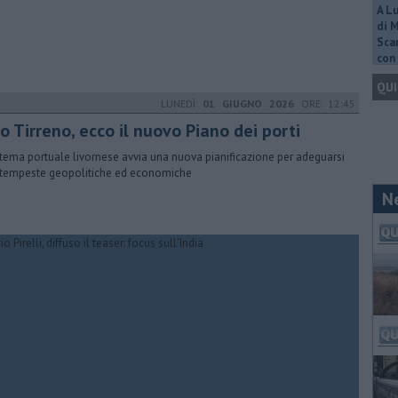
A L
di 
Scar
con 
QUI
LUNEDÌ
01 GIUGNO 2026
ORE 12:45
o Tirreno, ecco il nuovo Piano dei porti
istema portuale livornese avvia una nuova pianificazione per adeguarsi
 tempeste geopolitiche ed economiche
N