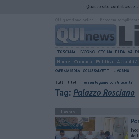
Questo sito contribuisce 
QUI
quotidiano online.
Percorso semplificat
TOSCANA
LIVORNO
CECINA
ELBA
VALD
Home
Cronaca
Politica
Attualità
CAPRAIA ISOLA
COLLESALVETTI
LIVORNO
a
Retiambiente, M5S: "Nessun legame con Giacetti"
Tutti i titoli:
Quattro chili 
Tag:
Palazzo Rosciano
Lavoro
Por
Inco
dei 