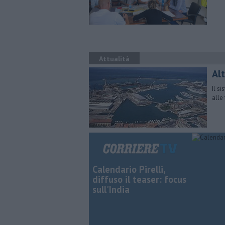
Attualità
Alt
Il s
alle
Calendario Pirelli,
diffuso il teaser: focus
sull'India