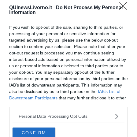
locale, si occupa anche di economia sostenibile, finanza etica e
QUInewsLivorno.it -
Do Not Process My Personal
temi di educazione finanziaria. Ama viaggiare e il suo motto è
Information
quello della banca che dirige:"PENSARE GLOBALE - AGIRE
LOCALE".
If you wish to opt-out of the sale, sharing to third parties, or
processing of your personal or sensitive information for
targeted advertising by us, please use the below opt-out
section to confirm your selection. Please note that after your
opt-out request is processed you may continue seeing
interest-based ads based on personal information utilized by
Se vuoi leggere le notizie principali della Toscana iscriviti alla
us or personal information disclosed to third parties prior to
Newsletter QUInews - ToscanaMedia.
Arriva gratis tutti i giorni
your opt-out. You may separately opt-out of the further
alle 20:00 direttamente nella tua casella di posta.
disclosure of your personal information by third parties on the
Basta cliccare
QUI
IAB’s list of downstream participants. This information may
Ti potrebbe interessare anche:
also be disclosed by us to third parties on the
IAB’s List of
Downstream Participants
that may further disclose it to other
third parties.
Articoli dal Blog “Economia e territorio, da globale a locale” di
Daniele Salvadori
Personal Data Processing Opt Outs
"Il Pnrr può essere il nostro Piano Marshall"
Ricambio generazionale
Cosa c'entra la "Ferrari" ?
CONFIRM
La trebbiatrice