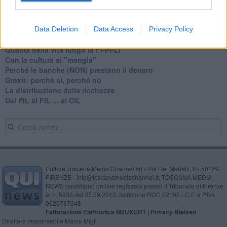
Brexit: chi rischia di più?
Educazione finanziaria
Il risparmio tradito
Data Deletion
Data Access
Privacy Policy
E dopo la crisi... un'altra crisi
Qualità della vita lungo la Fi-Pi-Li
​Con la cultura si "mangia"
​Perché le banche (NON) prestano il denaro
Grexit: perché si, perché no
La distribuzione della ricchezza
Dal PIL al FIL ... al CIL
Editore Toscana Media Channel srl - Via Dei Martelli, 8 - 50129
FIRENZE - info@toscanamediachannel.it. TOSCANA MEDIA
NEWS quotidiano on line registrato presso il Tribunale di Firenze
al n. 5935 del 27.09.2013. Iscrizione ROC 22105 - C.F. e P.Iva
0620787048
Fatturazione Elettronica M5UXCR1 |
Privacy Nielsen
Direttore responsabile Marco Migli