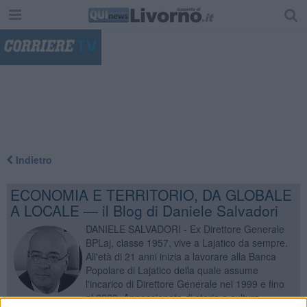
"
Indietro
ECONOMIA E TERRITORIO, DA GLOBALE
A LOCALE — il Blog di Daniele Salvadori
DANIELE SALVADORI - Ex Direttore Generale
BPLaj, classe 1957, vive a Lajatico da sempre.
All'età di 21 anni inizia a lavorare alla Banca
Popolare di Lajatico della quale assume
l'incarico di Direttore Generale nel 1999 e fino
al 2023. Appassionato di storia e cultura