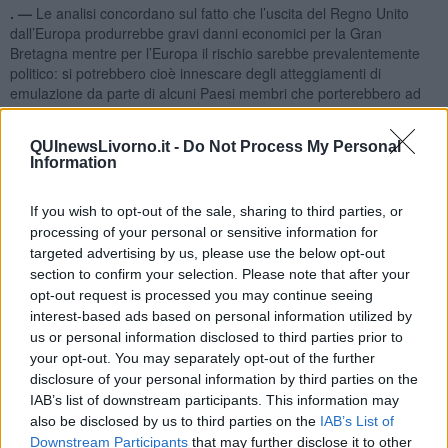
. —
Le analisi concordano sul fatto che l’uscita del Regno Unito
dall’Europa produrrebbe gravi danni economici per la Gran
Bretagna mentre per l’Europa il rischio sarebbe prevalentemente
politico: si potrebbero cioè innescare degli atteggiamenti di
emulazione da parte di alcuni Paesi membri che porterebbero ad
un sostanziale indebolimento dell’Unione che già di per se vive di
equilibri molto precari.
QUInewsLivorno.it -
Do Not Process My Personal
Quali sono, a livello economico, i Paesi che uscirebbero più colpiti
Information
da un'eventuale Brexit? In vista del referendum britannico del
prossimo 23 giugno una ricerca di S&P Global Ratings (Standard &
If you wish to opt-out of the sale, sharing to third parties, or
Poor’s) ha introdotto un apposito indicatore:
Brexit Sensitivity
processing of your personal or sensitive information for
Index (Bsi).
targeted advertising by us, please use the below opt-out
section to confirm your selection. Please note that after your
opt-out request is processed you may continue seeing
interest-based ads based on personal information utilized by
L’indicatore elaborato dall’agenzia di
rating
americana tiene in
us or personal information disclosed to third parties prior to
considerazione le esportazioni di beni e servizi verso il
Regno
your opt-out. You may separately opt-out of the further
Unito
rapportate al Pil domestico, i flussi migratori bidirezionali, le
disclosure of your personal information by third parties on the
controversie con controparti UK nel settore finanziario e gli
IAB’s list of downstream participants. This information may
investimenti diretti stranieri in UK.
also be disclosed by us to third parties on the
IAB’s List of
Dal sondaggio condotto sui 20 Paesi più esposti al rischio di una
Downstream Participants
that may further disclose it to other