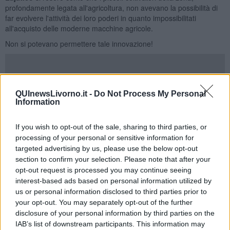
profondamente legata all'agricoltura, non avevano la possibilità di
far evolvere l'attività dei loro poderi in quanto impossibilitati
all'acquisto delle moderne macchine agricole.
Non si potevano permettere tale innovazione!
Quegli amministratori lungimiranti fecero acquistare dalla Banca
QUInewsLivorno.it -
Do Not Process My Personal
due nuove trebbiatrici
; una macchina grande ed una piccola in
Information
modo da poter soddisfare le esigenze dei diversi appezzamenti di
terreno.
If you wish to opt-out of the sale, sharing to third parties, or
Quindi cedettero in uso ai vari soci agricoltori le nuove macchine,
processing of your personal or sensitive information for
sia a giornata che ad ore, ricevendo in cambio un canone di affitto.
targeted advertising by us, please use the below opt-out
section to confirm your selection. Please note that after your
Questa semplice ma fondamentale decisione contribuì allo sviluppo
opt-out request is processed you may continue seeing
economico della zona e risollevò le sorti di molte famiglie
interest-based ads based on personal information utilized by
contadine.
us or personal information disclosed to third parties prior to
Chi amministra oggi la stessa banca si chiede cosa può
your opt-out. You may separately opt-out of the further
essere la "trebbiatrice del nuovo millennio".
disclosure of your personal information by third parties on the
La risposta che ci siamo dati è la stessa di quasi 100 anni fa: si
IAB’s list of downstream participants. This information may