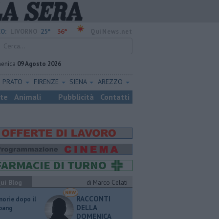
25°
36°
O:
LIVORNO
QuiNews.net
enica
09 Agosto 2026
PRATO
FIRENZE
SIENA
AREZZO
ste
Animali
Pubblicità
Contatti
ui Blog
di Marco Celati
RACCONTI
orie dopo il
DELLA
 bang
DOMENICA