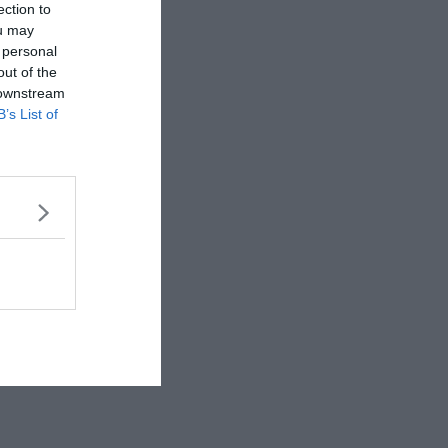
ection to
ou may
 personal
out of the
 downstream
B’s List of