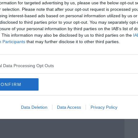
formation for targeted advertising by us, please use the below opt-out s
r selection. Please note that after your opt-out request is processed y
eing interest-based ads based on personal information utilized by us or
disclosed to third parties prior to your opt-out. You may separately opt-
losure of your personal information by third parties on the IAB’s list of
. This information may also be disclosed by us to third parties on the
IA
Participants
that may further disclose it to other third parties.
l Data Processing Opt Outs
rio, da globale a locale” di Daniele Salvadori
CONFIRM
Piano Marshall"
Data Deletion
Data Access
Privacy Policy