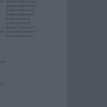
lla
QuiNewsValdicornia.it
QuiNewsValdinievole.it
QuiNewsValdisieve.it
QuiNewsValtiberina.it
QuiNewsVersilia.it
QuiNewsVolterra.it
QuiNewsTango.com
Don
ToscanaMediaNews.it
Fiorentinanews.com
le di
zzi