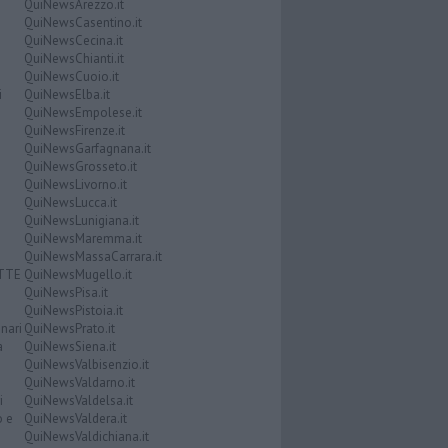
QuiNewsArezzo.it
QuiNewsCasentino.it
QuiNewsCecina.it
QuiNewsChianti.it
QuiNewsCuoio.it
i
QuiNewsElba.it
QuiNewsEmpolese.it
QuiNewsFirenze.it
QuiNewsGarfagnana.it
QuiNewsGrosseto.it
QuiNewsLivorno.it
QuiNewsLucca.it
QuiNewsLunigiana.it
QuiNewsMaremma.it
QuiNewsMassaCarrara.it
ATTE
QuiNewsMugello.it
QuiNewsPisa.it
QuiNewsPistoia.it
nari
QuiNewsPrato.it
a
QuiNewsSiena.it
QuiNewsValbisenzio.it
QuiNewsValdarno.it
i
QuiNewsValdelsa.it
o e
QuiNewsValdera.it
QuiNewsValdichiana.it