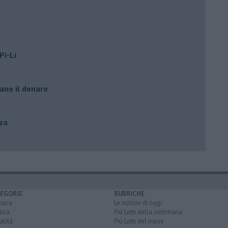
Pi-Li
ano il denaro
zza
EGORIE
RUBRICHE
naca
Le notizie di oggi
tica
Più Letti della settimana
alità
Più Letti del mese