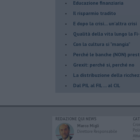
Educazione finanziaria
Il risparmio tradito
E dopo la crisi... un'altra crisi
Qualità della vita lungo la Fi-
​Con la cultura si "mangia"
​Perché le banche (NON) prest
Grexit: perché si, perché no
La distribuzione della ricche
Dal PIL al FIL ... al CIL
REDAZIONE QUI NEWS
CAT
Cro
Marco Migli
Poli
Direttore Responsabile
Attu