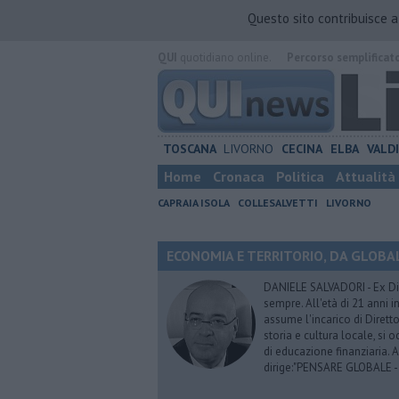
Questo sito contribuisce 
QUI
quotidiano online.
Percorso semplificat
TOSCANA
LIVORNO
CECINA
ELBA
VALD
Home
Cronaca
Politica
Attualità
CAPRAIA ISOLA
COLLESALVETTI
LIVORNO
ECONOMIA E TERRITORIO, DA GLOBALE 
DANIELE SALVADORI - Ex Dir
sempre. All'età di 21 anni i
assume l'incarico di Dirett
storia e cultura locale, si
di educazione finanziaria. 
dirige:"PENSARE GLOBALE -