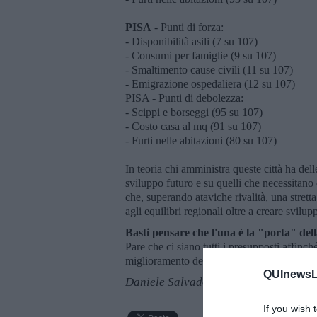
PISA
- Punti di forza:
- Disponibilità asili (7 su 107)
- Consumi per famiglie (9 su 107)
- Smaltimento cause civili (11 su 107)
- Emigrazione ospedaliera (12 su 107)
PISA - Punti di debolezza:
- Scippi e borseggi (95 su 107)
- Costo casa al mq (91 su 107)
- Furti nelle abitazioni (80 su 107)
In teoria chi amministra queste città ha dell
sviluppo futuro e su quelli che necessitano 
che, superando ataviche rivalità, una stret
agli equilibri regionali oltre a creare svil
Basti pensare che l'una è la "porta" dell
Pare che ci siano tutti i presupposti affinch
miglioramento della qualità della vita nella
QUInewsLi
Daniele Salvadori
If you wish 