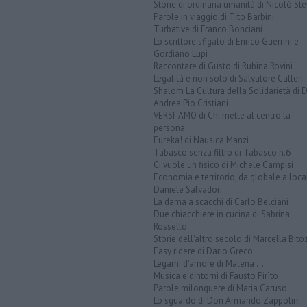
Storie di ordinaria umanità di Nicolò Ste
Parole in viaggio di Tito Barbini
Turbative di Franco Bonciani
Lo scrittore sfigato di Enrico Guerrini e
Gordiano Lupi
Raccontare di Gusto di Rubina Rovini
Legalità e non solo di Salvatore Calleri
Shalom La Cultura della Solidarietà di 
Andrea Pio Cristiani
VERSI-AMO di Chi mette al centro la
persona
Eureka! di Nausica Manzi
Tabasco senza filtro di Tabasco n.6
Ci vuole un fisico di Michele Campisi
Economia e territorio, da globale a loca
Daniele Salvadori
La dama a scacchi di Carlo Belciani
Due chiacchiere in cucina di Sabrina
Rossello
Storie dell'altro secolo di Marcella Bito
Easy ridere di Dario Greco
Legami d'amore di Malena ...
Musica e dintorni di Fausto Pirìto
Parole milonguere di Maria Caruso
Lo sguardo di Don Armando Zappolini