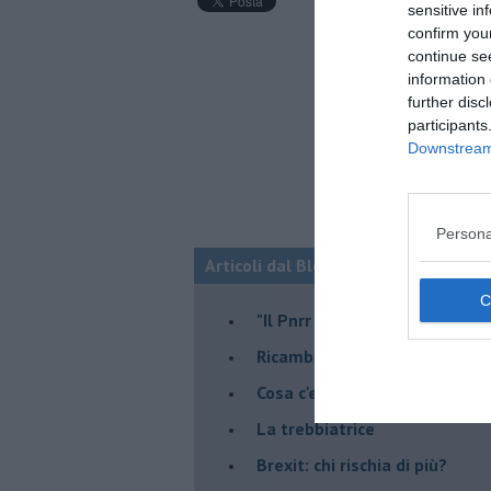
sensitive in
confirm you
continue se
information 
further disc
participants
Downstream 
Persona
Articoli dal Blog “Economia e territo
"Il Pnrr può essere il nostro 
Ricambio generazionale
Cosa c'entra la "Ferrari" ?
La trebbiatrice
Brexit: chi rischia di più?