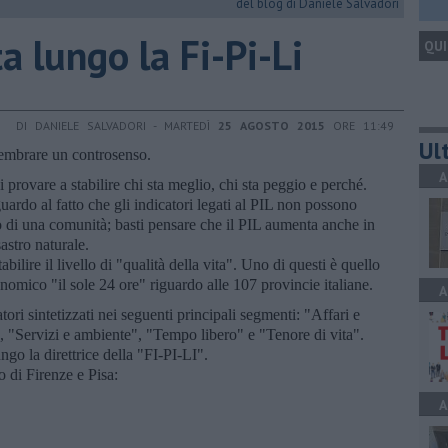
del blog di Daniele Salvadori
ta lungo la Fi-Pi-Li
QUI
DI DANIELE SALVADORI - MARTEDÌ
25 AGOSTO 2015
ORE 11:49
Ult
sembrare un controsenso.
A
i provare a stabilire chi sta meglio, chi sta peggio e perché.
uardo al fatto che gli indicatori legati al PIL non possono
o di una comunità; basti pensare che il PIL aumenta anche in
astro naturale.
abilire il livello di "qualità della vita". Uno di questi è quello
omico "il sole 24 ore" riguardo alle 107 provincie italiane.
A
tori sintetizzati nei seguenti principali segmenti: "Affari e
 "Servizi e ambiente", "Tempo libero" e "Tenore di vita".
go la direttrice della "FI-PI-LI".
 di Firenze e Pisa:
A