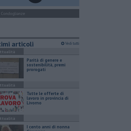
Condoglianze
imi articoli
Vedi tutti
ttualità
Parità di genere e
sostenibilità, premi
prorogati
ttualità
​Tutte le offerte di
lavoro in provincia di
Livorno
ttualità
I cento anni di nonna