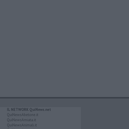
IL NETWORK QuiNews.net
QuiNewsAbetone.it
QuiNewsAmiata.it
QuiNewsAnimali.it