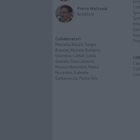
Eco
Cult
Pietro Mattonai
Spo
Redattore
Spet
Inte
Opi
Imp
Collaboratori
Pro
Marcella Bitozzi, Sergio
Braccini, Michele Bufalino,
Valentina Caffieri, Linda
CO
Giuliani, Dina Laurenzi,
Capr
Monica Nocciolini, Paolo
Coll
Nocentini, Gabriele
Liv
Santarnecchi, Paola Silvi.