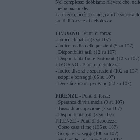
Nel complesso dobbiamo rilevare che, nelle
media nazionale.
La ricerca, però, ci spiega anche su cosa d
punti di forza e di debolezza:
LIVORNO
- Punti di forza:
- Indice climatico (3 su 107)
- Indice medio delle pensioni (5 su 107)
- Disponibilità asili (12 su 107)
- Disponibilità Bar e Ristoranti (12 su 107)
LIVORNO - Punti di debolezza:
- Indice divorzi e separazioni (102 su 107)
- scippi e borseggi (85 su 107)
- Densità abitanti per Kmq (82 su 107)
FIRENZE
- Punti di forza:
- Speranza di vita media (3 su 107)
- Tasso di occupazione (7 su 107)
- Disponibilità asili (8 su 107)
FIRENZE - Punti di debolezza:
- Costo casa al mq (105 su 107)
- Scippi e borseggi (100 su 107)
- Furti nelle abitazioni (93 su 107)