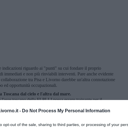
e indicazioni riguardo ai "punti" su cui fondare il proprio
di immediati e non più rinviabili interventi. Pare anche evidente
ta collaborazione tra Pisa e Livorno darebbe un'altra connotazione
uppo ed opportunità occupazionali.
a Toscana dal cielo e l'altra dal mare.
é l'asse toscano della FI-PI-LI possa essere trainante per il
 nostra regione. L'importante è saperli vedere e gestire.
vorno.it -
Do Not Process My Personal Information
to opt-out of the sale, sharing to third parties, or processing of your per