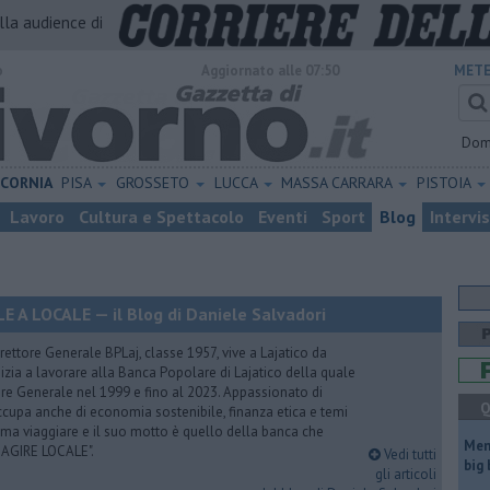
alla audience di
o
Aggiornato alle 07:50
METE
Dom
ICORNIA
PISA
GROSSETO
LUCCA
MASSA CARRARA
PISTOIA
Lavoro
Cultura e Spettacolo
Eventi
Sport
Blog
Intervi
A LOCALE — il Blog di Daniele Salvadori
ettore Generale BPLaj, classe 1957, vive a Lajatico da
nizia a lavorare alla Banca Popolare di Lajatico della quale
ore Generale nel 1999 e fino al 2023. Appassionato di
Q
 occupa anche di economia sostenibile, finanza etica e temi
Ama viaggiare e il suo motto è quello della banca che
Mem
 AGIRE LOCALE".
Vedi tutti
big
gli articoli