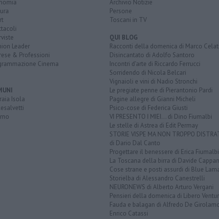
nomia
Archivio Notizie
ura
Persone
rt
Toscani in TV
tacoli
rviste
QUI BLOG
nion Leader
Racconti della domenica di Marco Celat
rese & Professioni
Disincantato di Adolfo Santoro
grammazione Cinema
Incontri d'arte di Riccardo Ferrucci
Sorridendo di Nicola Belcari
Vignaioli e vini di Nadio Stronchi
MUNI
Le pregiate penne di Pierantonio Pardi
aia Isola
Pagine allegre di Gianni Micheli
esalvetti
Psico-cose di Federica Giusti
orno
VI PRESENTO I MIEI... di Dino Fiumalbi
Le stelle di Astrea di Edit Permay
STORIE VISPE MA NON TROPPO DISTR
di Dario Dal Canto
Progettare il benessere di Erica Fiumalbi
La Toscana della birra di Davide Cappan
Cose strane e posti assurdi di Blue Lam
Storielba di Alessandro Canestrelli
NEURONEWS di Alberto Arturo Vergani
Pensieri della domenica di Libero Ventur
Fauda e balagan di Alfredo De Girolam
Enrico Catassi