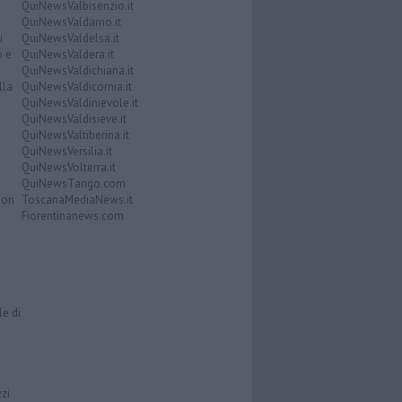
QuiNewsValbisenzio.it
QuiNewsValdarno.it
i
QuiNewsValdelsa.it
o e
QuiNewsValdera.it
QuiNewsValdichiana.it
lla
QuiNewsValdicornia.it
QuiNewsValdinievole.it
QuiNewsValdisieve.it
QuiNewsValtiberina.it
QuiNewsVersilia.it
QuiNewsVolterra.it
QuiNewsTango.com
Don
ToscanaMediaNews.it
Fiorentinanews.com
le di
zzi