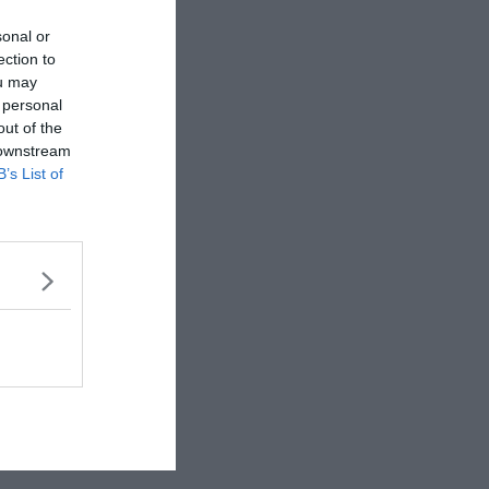
sonal or
ection to
ou may
 personal
out of the
 downstream
B’s List of