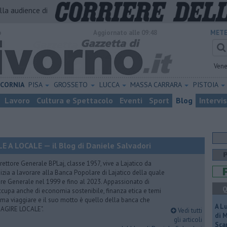
alla audience di
o
Aggiornato alle 09:48
METE
Vene
ICORNIA
PISA
GROSSETO
LUCCA
MASSA CARRARA
PISTOIA
Lavoro
Cultura e Spettacolo
Eventi
Sport
Blog
Intervi
A LOCALE — il Blog di Daniele Salvadori
ettore Generale BPLaj, classe 1957, vive a Lajatico da
nizia a lavorare alla Banca Popolare di Lajatico della quale
ore Generale nel 1999 e fino al 2023. Appassionato di
Q
 occupa anche di economia sostenibile, finanza etica e temi
Ama viaggiare e il suo motto è quello della banca che
A L
 AGIRE LOCALE".
Vedi tutti
di 
gli articoli
Scar