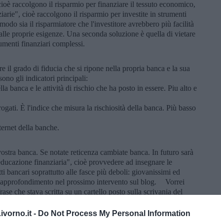
oè raccolgono il risparmio per finanziare il tessuto economico,
arie", cioè raccolgono il risparmio per investite in strumenti
odo sia il risparmiatore che l'investitore avrebbero più facilità
 alle proprie esigenze. Una seconda soluzione è quella di vietare
rumenti finanziari complessi.
e il grado di fiducia che si ripone nella propria banca e la sua
sono gli indicatori principali:
lla banca e le attività di rischio che ha posto in essere. Piu alto e
erogati. È l'indice che misura la rischiosità della banca. Più basso
internet della banche.
vostra banca. Se notate reticenza cambiate banca. In futuro sarà
ducazione finanziaria", cioè provvedere ad insegnare le
tti bancari soprattutto alle fasce più deboli: giovanissimi ed
n approfondimento nel prossimo intervento sul blog. Vorrei
ase che stava scritta su un cartello posto sulla scrivania del
e" che significa "Il barile si ferma qui". Voleva ricordare che
le". Diffidate di chi da sempre la colpa agli altri.
vorno.it -
Do Not Process My Personal Information