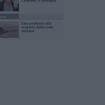
Campana, il cordoglio
port
Gara podistica alla
scoperta delle isole
toscane