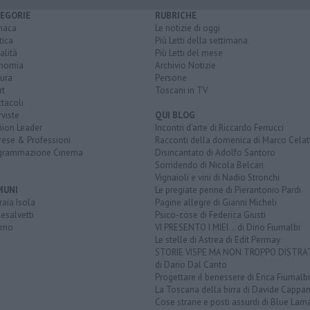
EGORIE
RUBRICHE
naca
Le notizie di oggi
tica
Più Letti della settimana
alità
Più Letti del mese
nomia
Archivio Notizie
ura
Persone
rt
Toscani in TV
tacoli
rviste
QUI BLOG
nion Leader
Incontri d'arte di Riccardo Ferrucci
rese & Professioni
Racconti della domenica di Marco Celat
grammazione Cinema
Disincantato di Adolfo Santoro
Sorridendo di Nicola Belcari
Vignaioli e vini di Nadio Stronchi
MUNI
Le pregiate penne di Pierantonio Pardi
aia Isola
Pagine allegre di Gianni Micheli
esalvetti
Psico-cose di Federica Giusti
orno
VI PRESENTO I MIEI... di Dino Fiumalbi
Le stelle di Astrea di Edit Permay
STORIE VISPE MA NON TROPPO DISTR
di Dario Dal Canto
Progettare il benessere di Erica Fiumalbi
La Toscana della birra di Davide Cappan
Cose strane e posti assurdi di Blue Lam