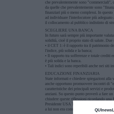
che prevalentemente sono "commerciali", ci
da quelle che prevalentemente sono "finanzi
finanziari più o meno complessi. In questo m
ad individuare l'interlocutore più adeguato
il collocamento al pubblico indistinto di st
SCEGLIERE UNA BANCA
In futuro sarà sempre più importante valutar
solidità, cioè il proprio stato di salute. Due 
• il CET 1: è il rapporto tra il patrimonio de
l'indice, più solida e la banca;
• Il rapporto tra sofferenze e totale crediti 
è più solida e la banca.
• Tali indici sono reperibili anche nei siti 
EDUCAZIONE FINANZIARIA
State informati e chiedere spiegazioni alla 
anche opportuno promuovere incontri di "e
caratteristiche dei principali servizi e prodo
anziani. Su questo punto proverò a fare u
chiudere queste riflessioni ricordando una fr
Presidente USA Truman: "The back stops her
a lui non era consentito fare lo "scaricabari
QUInewsLi