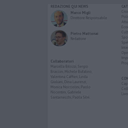
REDAZIONE QUI NEWS
CAT
Cro
Marco Migli
Poli
Direttore Responsabile
Attu
Eco
Cult
Pietro Mattonai
Spo
Redattore
Spet
Inte
Opi
Imp
Collaboratori
Pro
Marcella Bitozzi, Sergio
Braccini, Michele Bufalino,
Valentina Caffieri, Linda
CO
Giuliani, Dina Laurenzi,
Capr
Monica Nocciolini, Paolo
Coll
Nocentini, Gabriele
Liv
Santarnecchi, Paola Silvi.