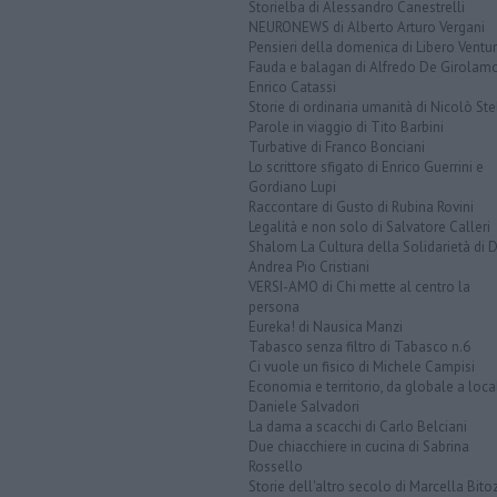
Storielba di Alessandro Canestrelli
NEURONEWS di Alberto Arturo Vergani
Pensieri della domenica di Libero Ventur
Fauda e balagan di Alfredo De Girolam
Enrico Catassi
Storie di ordinaria umanità di Nicolò Ste
Parole in viaggio di Tito Barbini
Turbative di Franco Bonciani
Lo scrittore sfigato di Enrico Guerrini e
Gordiano Lupi
Raccontare di Gusto di Rubina Rovini
Legalità e non solo di Salvatore Calleri
Shalom La Cultura della Solidarietà di 
Andrea Pio Cristiani
VERSI-AMO di Chi mette al centro la
persona
Eureka! di Nausica Manzi
Tabasco senza filtro di Tabasco n.6
Ci vuole un fisico di Michele Campisi
Economia e territorio, da globale a loca
Daniele Salvadori
La dama a scacchi di Carlo Belciani
Due chiacchiere in cucina di Sabrina
Rossello
Storie dell'altro secolo di Marcella Bito