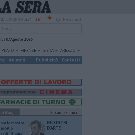
25°
36°
O:
LIVORNO
QuiNews.net
rdì
07 Agosto 2026
PRATO
FIRENZE
SIENA
AREZZO
ste
Animali
Pubblicità
Contatti
ui Blog
di Riccardo Ferrucci
INCONTRI
ucca la mostra
D'ARTE
Marcello
selli “Dialoghi