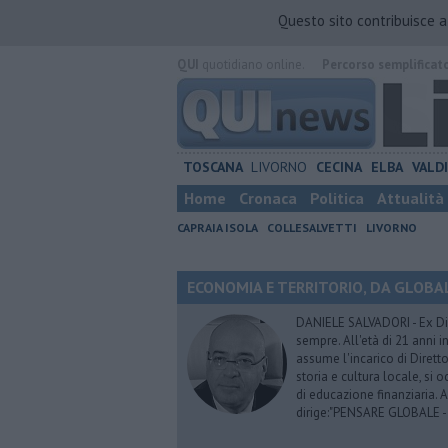
Questo sito contribuisce 
QUI
quotidiano online.
Percorso semplificat
TOSCANA
LIVORNO
CECINA
ELBA
VALD
Home
Cronaca
Politica
Attualità
CAPRAIA ISOLA
COLLESALVETTI
LIVORNO
ECONOMIA E TERRITORIO, DA GLOBALE 
DANIELE SALVADORI - Ex Dir
sempre. All'età di 21 anni i
assume l'incarico di Dirett
storia e cultura locale, si
di educazione finanziaria. 
dirige:"PENSARE GLOBALE -