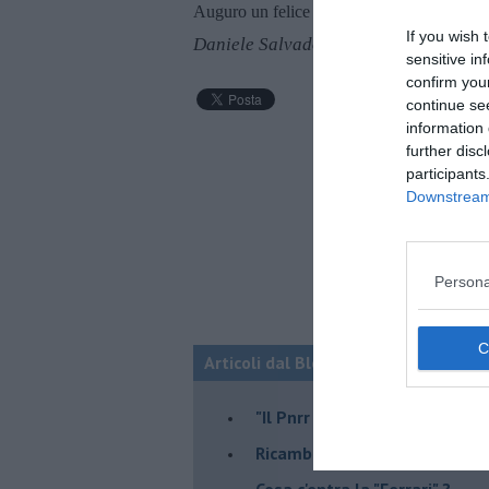
Auguro un felice anno nuovo.
If you wish 
Daniele Salvadori
sensitive in
confirm you
continue se
information 
further disc
participants
Downstream 
Persona
Articoli dal Blog “Economia e territo
"Il Pnrr può essere il nostro 
Ricambio generazionale
Cosa c'entra la "Ferrari" ?