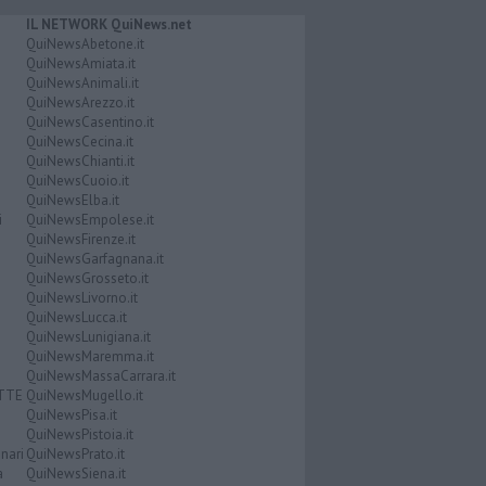
IL NETWORK QuiNews.net
QuiNewsAbetone.it
QuiNewsAmiata.it
QuiNewsAnimali.it
QuiNewsArezzo.it
QuiNewsCasentino.it
QuiNewsCecina.it
QuiNewsChianti.it
QuiNewsCuoio.it
QuiNewsElba.it
i
QuiNewsEmpolese.it
QuiNewsFirenze.it
QuiNewsGarfagnana.it
QuiNewsGrosseto.it
QuiNewsLivorno.it
QuiNewsLucca.it
QuiNewsLunigiana.it
QuiNewsMaremma.it
QuiNewsMassaCarrara.it
ATTE
QuiNewsMugello.it
QuiNewsPisa.it
QuiNewsPistoia.it
nari
QuiNewsPrato.it
a
QuiNewsSiena.it