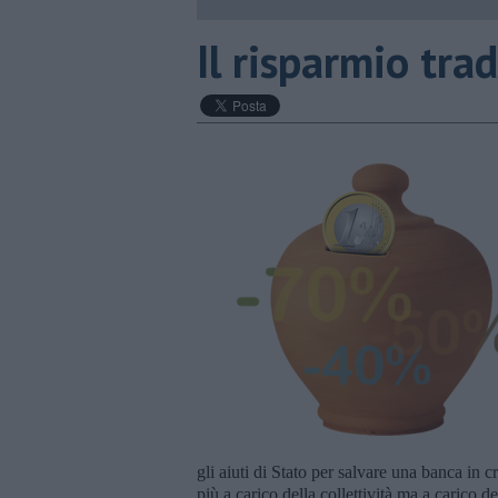
Il risparmio trad
gli aiuti di Stato per salvare una banca in 
più a carico della collettività ma a carico de