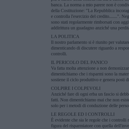
banca. La norma a mio parere non è condivis
della Costituzione: "La Repubblica incoraggi
e controlla l'esercizio del credito.......". 
sono stati regolarmente rimborsati con aggiun
addirittura un guadagno anziché una perdi
LA POLITICA
Il nostro parlamento si è riunito per valutar
dimenticando di discutere riguardo a respon
controlli.
IL PERICOLO DEL PANICO
Va fatta molta attenzione a non demonizzar
dimentichiamo che i risparmi sono la materi
sostiene il ciclo produttivo e genera posti d
COLPIRE I COLPEVOLI
Anziché fare di ogni erba un fascio si debb
fatti. Non dimentichiamo mai che non esiste
solo per i metodi di conduzione delle pers
LE REGOLE ED I CONTROLLI
È evidente che sia le regole che i controlli 
figura del risparmiatore con quella dell'inv