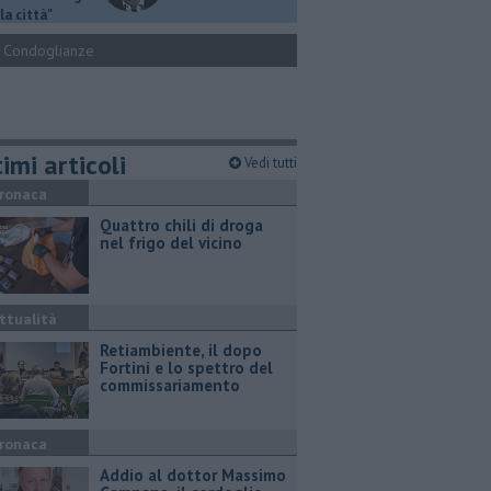
la città"
Condoglianze
imi articoli
Vedi tutti
ronaca
Quattro chili di droga
nel frigo del vicino
ttualità
Retiambiente, il dopo
Fortini e lo spettro del
commissariamento
ronaca
Addio al dottor Massimo