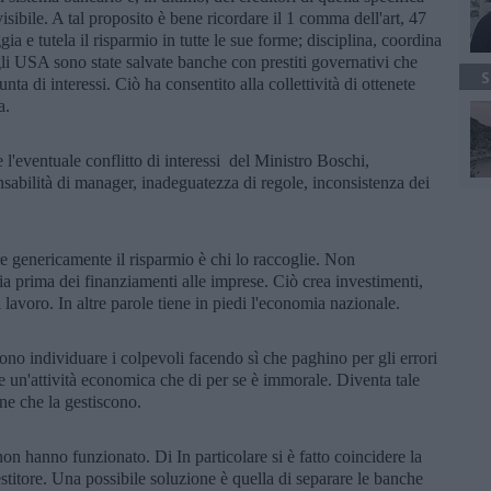
ibile. A tal proposito è bene ricordare il 1 comma dell'art, 47
a e tutela il risparmio in tutte le sue forme; disciplina, coordina
Negli USA sono state salvate banche con prestiti governativi che
S
ta di interessi. Ciò ha consentito alla collettività di ottenete
ta.
e l'eventuale conflitto di interessi del Ministro Boschi,
sabilità di manager, inadeguatezza di regole, inconsistenza dei
e genericamente il risparmio è chi lo raccoglie. Non
a prima dei finanziamenti alle imprese. Ciò crea investimenti,
i lavoro. In altre parole tiene in piedi l'economia nazionale.
ono individuare i colpevoli facendo sì che paghino per gli errori
 un'attività economica che di per se è immorale. Diventa tale
one che la gestiscono.
non hanno funzionato. Di In particolare si è fatto coincidere la
estitore. Una possibile soluzione è quella di separare le banche