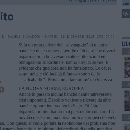
del blog di Daniele Salvadori
con 
ito
QUI
DI DANIELE SALVADORI - MARTEDÌ
29 DICEMBRE 2015
ORE 07:00
Ult
Si fa un gran parlare del "salvataggio" di quattro
banche e delle connesse perdite di denaro che diversi
C
risparmiatori, che avevano sottoscritto azioni ed
obbligazioni subordinate, hanno dovuto subire. È
evidente che qualcosa non ha funzionato. Le cause
sono molte e ciò facilità il famoso sport dello
"scaricabarile". Proviamo a fare un po' di chiarezza.
A
LA NUOVA NORMA EUROPEA
Anche in passato alcune banche hanno attraversato
crisi importanti. Di solito venivano rilevate da altre
banche oppure interveniva lo Stato. Di fatto i
risparmiatori non hanno mai perso il loro denaro. La
novità consiste in una nuova norma europea che vieta
C
crisi. Con questo si vuole portare la risoluzione del problema non
l sistema bancario e, in ultimo, dei creditori di quella specifica