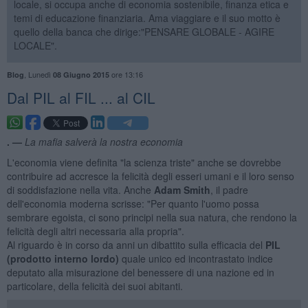
locale, si occupa anche di economia sostenibile, finanza etica e
temi di educazione finanziaria. Ama viaggiare e il suo motto è
quello della banca che dirige:"PENSARE GLOBALE - AGIRE
LOCALE".
,
Lunedì
ore 13:16
Blog
08 Giugno 2015
Dal PIL al FIL ... al CIL
. —
La mafia salverà la nostra economia
L'economia viene definita "la scienza triste" anche se dovrebbe
contribuire ad accresce la felicità degli esseri umani e il loro senso
di soddisfazione nella vita. Anche
Adam Smith
, il padre
dell'economia moderna scrisse: "Per quanto l'uomo possa
sembrare egoista, ci sono principi nella sua natura, che rendono la
felicità degli altri necessaria alla propria".
Al riguardo è in corso da anni un dibattito sulla efficacia del
PIL
(prodotto interno lordo)
quale unico ed incontrastato indice
deputato alla misurazione del benessere di una nazione ed in
particolare, della felicità dei suoi abitanti.