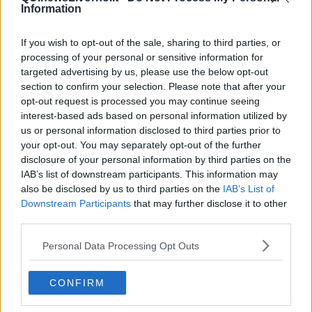
Nel frattempo consiglio di vedere il piccolo filmato riguardante un
Information
discorso sul PIL che Robert Kennedy tenne Il 18 marzo 1968.
Daniele Salvadori
If you wish to opt-out of the sale, sharing to third parties, or
processing of your personal or sensitive information for
targeted advertising by us, please use the below opt-out
section to confirm your selection. Please note that after your
opt-out request is processed you may continue seeing
interest-based ads based on personal information utilized by
us or personal information disclosed to third parties prior to
Se vuoi leggere le notizie principali della Toscana iscriviti alla
your opt-out. You may separately opt-out of the further
Newsletter QUInews - ToscanaMedia.
Arriva gratis tutti i giorni
alle 20:00 direttamente nella tua casella di posta.
disclosure of your personal information by third parties on the
IAB’s list of downstream participants. This information may
Basta cliccare
QUI
also be disclosed by us to third parties on the
IAB’s List of
Downstream Participants
that may further disclose it to other
Videogallery
third parties.
Personal Data Processing Opt Outs
CONFIRM